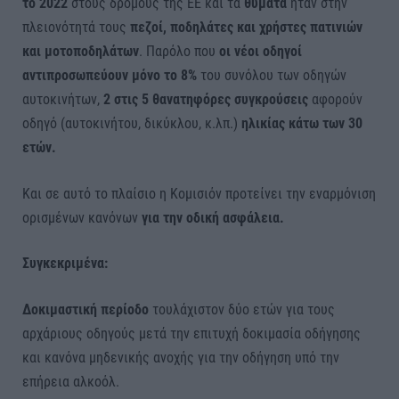
το 2022
στους δρόμους της ΕΕ και τα
θύματα
ήταν στην
πλειονότητά τους
πεζοί, ποδηλάτες και χρήστες πατινιών
και μοτοποδηλάτων
. Παρόλο που
οι νέοι οδηγοί
αντιπροσωπεύουν μόνο το 8%
του συνόλου των οδηγών
αυτοκινήτων,
2 στις 5 θανατηφόρες συγκρούσεις
αφορούν
οδηγό (αυτοκινήτου, δικύκλου, κ.λπ.)
ηλικίας κάτω των 30
ετών.
Και σε αυτό το πλαίσιο η Κομισιόν προτείνει την εναρμόνιση
ορισμένων κανόνων
για την οδική ασφάλεια.
Συγκεκριμένα:
Δοκιμαστική περίοδο
τουλάχιστον δύο ετών για τους
αρχάριους οδηγούς μετά την επιτυχή δοκιμασία οδήγησης
και κανόνα μηδενικής ανοχής για την οδήγηση υπό την
επήρεια αλκοόλ.