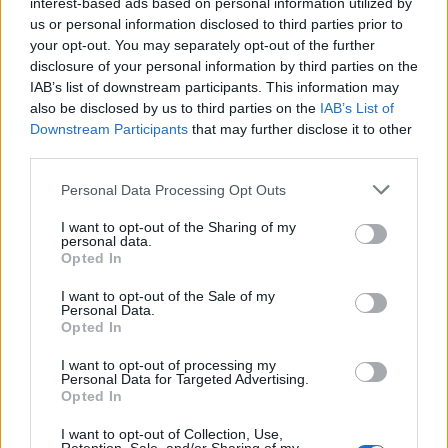
interest-based ads based on personal information utilized by
us or personal information disclosed to third parties prior to
your opt-out. You may separately opt-out of the further
disclosure of your personal information by third parties on the
IAB’s list of downstream participants. This information may
Σε πύρινο κλοιό η νότια Ευρώπη: Εκκενώσεις στη
also be disclosed by us to third parties on the
IAB’s List of
Γαλλία, χιλιάδες καμένα στρέμματα σε Ισπανία και
Downstream Participants
that may further disclose it to other
third parties.
Πορτογαλία
Δευτέρα, 6 Ιουλίου 2026 10:39 ΠΜ
Personal Data Processing Opt Outs
I want to opt-out of the Sharing of my
personal data.
Opted In
I want to opt-out of the Sale of my
Personal Data.
Opted In
I want to opt-out of processing my
Personal Data for Targeted Advertising.
Opted In
I want to opt-out of Collection, Use,