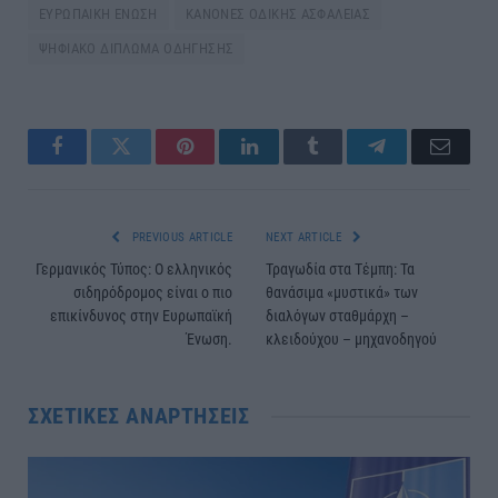
ΕΥΡΩΠΑΙΚΗ ΕΝΩΣΗ
ΚΑΝΟΝΕΣ ΟΔΙΚΗΣ ΑΣΦΑΛΕΙΑΣ
ΨΗΦΙΑΚΟ ΔΙΠΛΩΜΑ ΟΔΗΓΗΣΗΣ
Facebook
Twitter
Pinterest
LinkedIn
Tumblr
Telegram
Email
PREVIOUS ARTICLE
NEXT ARTICLE
Γερμανικός Τύπος: Ο ελληνικός
Τραγωδία στα Τέμπη: Τα
σιδηρόδρομος είναι ο πιο
θανάσιμα «μυστικά» των
επικίνδυνος στην Ευρωπαϊκή
διαλόγων σταθμάρχη –
Ένωση.
κλειδούχου – μηχανοδηγού
ΣΧΕΤΙΚΈΣ ΑΝΑΡΤΉΣΕΙΣ