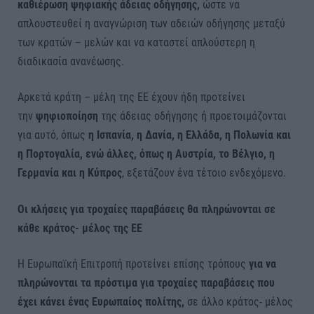
καθιέρωση ψηφιακής άδειας οδήγησης,
ώστε να
απλουστευθεί η αναγνώριση των αδειών οδήγησης μεταξύ
των κρατών – μελών και να καταστεί απλούστερη η
διαδικασία ανανέωσης.
Αρκετά κράτη – μέλη της ΕΕ έχουν ήδη προτείνει
την
ψηφιοποίηση
της άδειας οδήγησης ή προετοιμάζονται
για αυτό, όπως
η Ισπανία, η Δανία, η Ελλάδα, η Πολωνία και
η Πορτογαλία, ενώ άλλες, όπως η Αυστρία, το Βέλγιο, η
Γερμανία και η Κύπρος
, εξετάζουν ένα τέτοιο ενδεχόμενο.
Οι κλήσεις για τροχαίες παραβάσεις θα πληρώνονται σε
κάθε κράτος- μέλος της ΕΕ
Η Ευρωπαϊκή Επιτροπή προτείνει επίσης τρόπους
για να
πληρώνονται τα πρόστιμα για τροχαίες παραβάσεις που
έχει κάνει ένας Ευρωπαίος πολίτης,
σε άλλο κράτος- μέλος