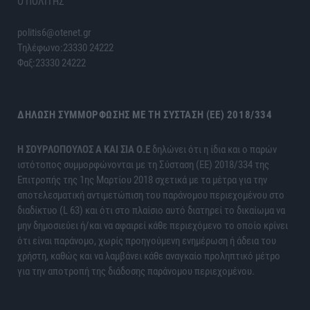
Ο ΠΟΛΙΤΗΣ
politis6@otenet.gr
Τηλέφωνο:23330 24222
Φαξ:23330 24222
ΔΉΛΩΣΗ ΣΥΜΜΌΡΦΩΣΗΣ ΜΕ ΤΗ ΣΎΣΤΑΣΗ (ΕΕ) 2018/334
H ΣΟΥΡΛΟΠΟΥΛΟΣ Α ΚΑΙ ΣΙΑ Ο.Ε
δηλώνει ότι η ίδια και ο παρών
ιστότοπος συμμορφώνονται με τη Σύσταση (ΕΕ) 2018/334 της
Επιτροπής της 1ης Μαρτίου 2018 σχετικά με τα μέτρα για την
αποτελεσματική αντιμετώπιση του παράνομου περιεχομένου στο
διαδίκτυο (L 63) και ότι στο πλαίσιο αυτό διατηρεί το δικαίωμα να
μην δημοσιεύει ή/και να αφαιρεί κάθε περιεχόμενο το οποίο κρίνει
ότι είναι παράνομο, χωρίς προηγούμενη ενημέρωση ή άδεια του
χρήστη, καθώς και να λαμβάνει κάθε αναγκαίο προληπτικό μέτρο
για την αποτροπή της διάδοσης παράνομου περιεχομένου.