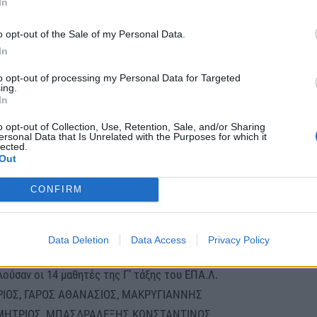
In
o opt-out of the Sale of my Personal Data.
In
to opt-out of processing my Personal Data for Targeted
ing.
In
o opt-out of Collection, Use, Retention, Sale, and/or Sharing
ersonal Data that Is Unrelated with the Purposes for which it
lected.
Out
CONFIRM
ς οι μαθητές έλαβαν βεβαίωση παρακολούθησης του
μό MOVEU, αλλά και πιστοποιητικό Europass από
Data Deletion
Data Access
Privacy Policy
σης (Ε.Ο.Π.Π.Ε.Π.).
ούσαν οι 14 μαθητές της Γ’ τάξης του ΕΠΑ.Λ.
ΡΙΟΣ, ΓΑΡΟΣ ΑΘΑΝΑΣΙΟΣ, ΜΑΚΡΥΓΙΑΝΝΗΣ
ΜΗΤΡΙΟΣ, ΜΠΑΣΔΡΑΛΕΞΗΣ ΚΩΝΣΤΑΝΤΙΝΟΣ,