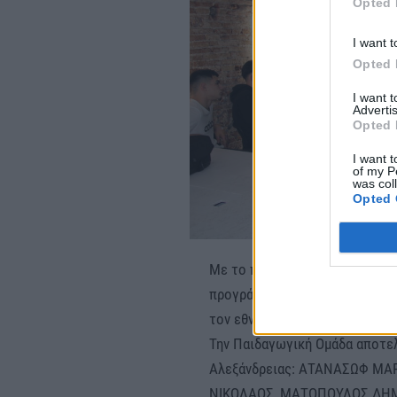
Opted 
I want t
Opted 
I want 
Advertis
Opted 
I want t
of my P
was col
Opted 
Με το πέρας της κινητικότητα
προγράμματος από τον οργανισ
τον εθνικό οργανισμό πιστοποίη
Την Παιδαγωγική Ομάδα αποτελ
Αλεξάνδρειας: ΑΤΑΝΑΣΩΦ ΜΑ
ΝΙΚΟΛΑΟΣ, ΜΑΤΟΠΟΥΛΟΣ ΔΗ