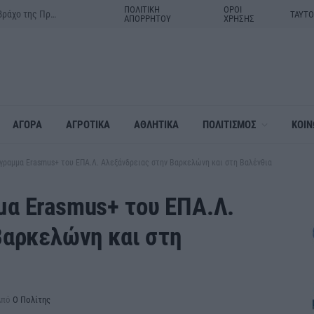
ΠΟΛΙΤΙΚΗ
ΟΡΟΙ
Δράμα:Η γιορτή της Μεταμορφώσεως του Σωτήρος στον ιερό βράχο της Πρασινάδας
ΤΑΥΤ
ΑΠΟΡΡΗΤΟΥ
ΧΡΗΣΗΣ
ΑΓΟΡΑ
ΑΓΡΟΤΙΚΑ
ΑΘΛΗΤΙΚΑ
ΠΟΛΙΤΙΣΜΟΣ
ΚΟΙΝ
ραμμα Erasmus+ του ΕΠΑ.Λ. Αλεξάνδρειας στην Βαρκελώνη και στη Βαλένθια
α Erasmus+ του ΕΠΑ.Λ.
Βαρκελώνη και στη
Από
Ο Πολίτης