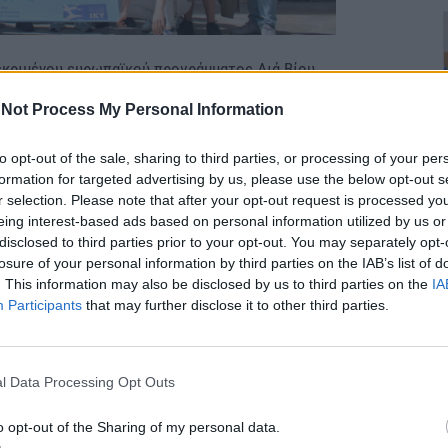
κεκριμένου ευρωπαϊκού προγράμματος Διά Βίου
ότητας εκπαιδευόμενων και προσωπικού
Not Process My Personal Information
αι κατάρτισης» Erasmus+ ΚΑ1, με τίτλο:
ίας για την συντήρηση Υβριδικών & Ηλεκτρικών
to opt-out of the sale, sharing to third parties, or processing of your per
formation for targeted advertising by us, please use the below opt-out s
ης».
r selection. Please note that after your opt-out request is processed y
 κινητικότητας, όπου έγινε και η βασική
eing interest-based ads based on personal information utilized by us or
 MOVEU (http://www.moveu.es/).
disclosed to third parties prior to your opt-out. You may separately opt-
losure of your personal information by third parties on the IAB’s list of
ε εξ ολοκλήρου από την Ευρωπαϊκή Επιτροπή με
. This information may also be disclosed by us to third parties on the
IA
ν Ελλάδα το Ίδρυμα Κρατικών Υποτροφιών (Ι.Κ.Υ.).
Participants
that may further disclose it to other third parties.
l Data Processing Opt Outs
o opt-out of the Sharing of my personal data.