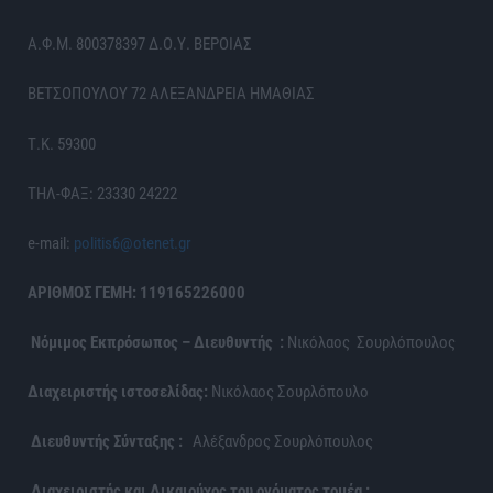
Α.Φ.Μ. 800378397 Δ.Ο.Υ. ΒΕΡΟΙΑΣ
ΒΕΤΣΟΠΟΥΛΟΥ 72 ΑΛΕΞΑΝΔΡΕΙΑ ΗΜΑΘΙΑΣ
Τ.Κ. 59300
ΤΗΛ-ΦΑΞ: 23330 24222
e-mail:
politis6@otenet.gr
ΑΡΙΘΜΟΣ ΓΕΜΗ: 119165226000
Νόμιμος Εκπρόσωπος – Διευθυντής :
Νικόλαος Σουρλόπουλος
Διαχειριστής ιστοσελίδας:
Νικόλαος Σουρλόπουλο
Διευθυντής Σύνταξης :
Αλέξανδρος Σουρλόπουλος
Διαχειριστής και Δικαιούχος του ονόματος τομέα :