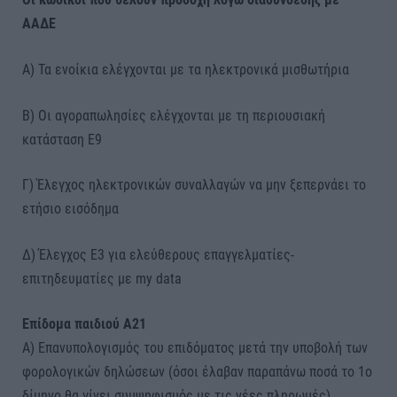
ΑΑΔΕ
Α) Τα ενοίκια ελέγχονται με τα ηλεκτρονικά μισθωτήρια
Β) Οι αγοραπωλησίες ελέγχονται με τη περιουσιακή
κατάσταση Ε9
Γ) Έλεγχος ηλεκτρονικών συναλλαγών να μην ξεπερνάει το
ετήσιο εισόδημα
Δ) Έλεγχος Ε3 για ελεύθερους επαγγελματίες-
επιτηδευματίες με my data
Επίδομα παιδιού Α21
Α) Επανυπολογισμός του επιδόματος μετά την υποβολή των
φορολογικών δηλώσεων (όσοι έλαβαν παραπάνω ποσά το 1ο
δίμηνο θα γίνει συμψηφισμός με τις νέες πληρωμές)