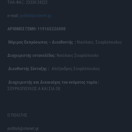
ΤΗΛ-ΦΑΞ: 23330 24222
e-mail:
politis6@otenet.gr
ΑΡΙΘΜΟΣ ΓΕΜΗ: 119165226000
Νόμιμος Εκπρόσωπος – Διευθυντής :
Νικόλαος Σουρλόπουλος
Διαχειριστής ιστοσελίδας:
Νικόλαος Σουρλόπουλο
Διευθυντής Σύνταξης :
Αλέξανδρος Σουρλόπουλος
Διαχειριστής και Δικαιούχος του ονόματος τομέα :
ΣΟΥΡΛΟΠΟΥΛΟΣ Α ΚΑΙ ΣΙΑ ΟΕ
Ο ΠΟΛΙΤΗΣ
politis6@otenet.gr