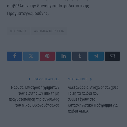
επιβάλλουν την διενέργεια Ιατροδικαστικής
Πραγματογνωμοσύνης.
80ΧΡΟΝΟΣ
ΑΝΗΛΙΚΑ ΚΟΡΙΤΣΙΑ
Facebook
Twitter
Pinterest
LinkedIn
Tumblr
Telegram
Email
PREVIOUS ARTICLE
NEXT ARTICLE
Νάουσα: Επιστροφή χρημάτων
Αλεξάνδρεια: Αναχώρησαν χθες
των εισιτηρίων από τη μη
Τρίτη τα παιδιά που
πραγματοποίηση της συναυλίας
συμμετέχουν στο
του Νίκου Οικονομόπουλου
Κατασκηνωτικό Πρόγραμμα για
παιδιά ΑΜΕΑ