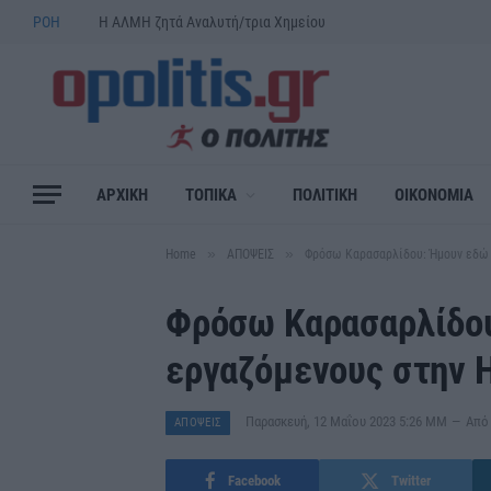
ΡΟΗ
Η ΑΛΜΗ ζητά Αναλυτή/τρια Χημείου
ΑΡΧΙΚΗ
ΤΟΠΙΚΑ
ΠΟΛΙΤΙΚΗ
ΟΙΚΟΝΟΜΙΑ
»
»
Home
ΑΠΟΨΕΙΣ
Φρόσω Καρασαρλίδου: Ήμουν εδώ 
Φρόσω Καρασαρλίδου
εργαζόμενους στην 
Παρασκευή, 12 Μαΐου 2023 5:26 ΜΜ
Από
ΑΠΟΨΕΙΣ
Facebook
Twitter