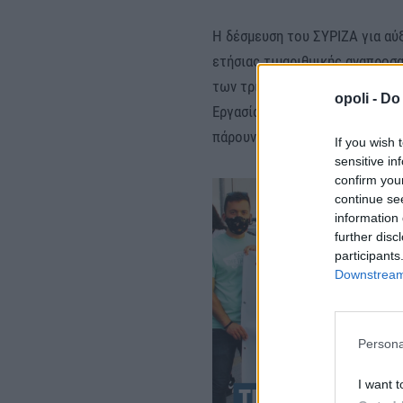
Η δέσμευση του ΣΥΡΙΖΑ για αύ
ετήσιας τιμαριθμικής αναπροσ
των τριετιών και η κατοχύρωσ
opoli -
Do 
Εργασίας αποτελούν την ελάχισ
πάρουν μία ανάσα οι εργαζόμεν
If you wish 
sensitive in
confirm you
continue se
information 
further disc
participants
Downstream 
Persona
I want t