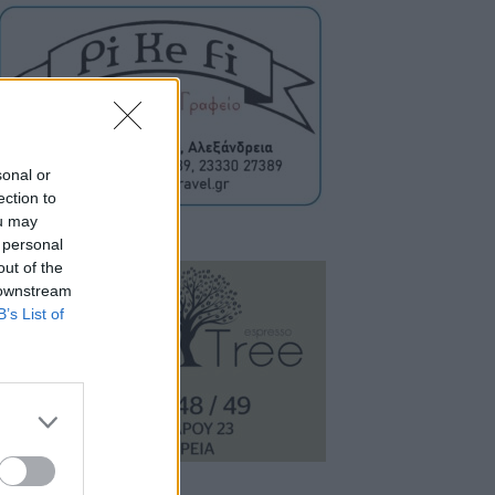
sonal or
ection to
ou may
 personal
out of the
 downstream
B’s List of