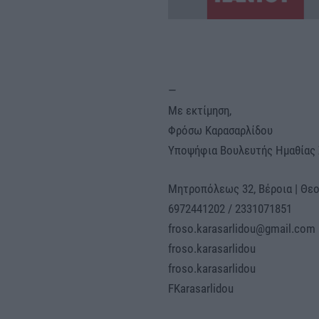
—
Με εκτίμηση,
Φρόσω Καρασαρλίδου
Υποψήφια Βουλευτής Ημαθίας
Μητροπόλεως 32, Βέροια | Θεο
6972441202 / 2331071851
froso.karasarlidou@gmail.com
froso.karasarlidou
froso.karasarlidou
FKarasarlidou