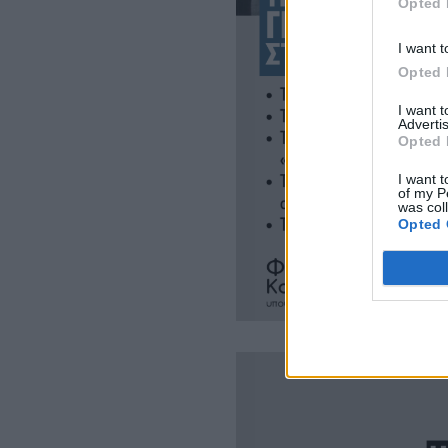
Opted 
I want t
Opted 
I want 
Advertis
Opted 
I want t
of my P
was col
Opted 