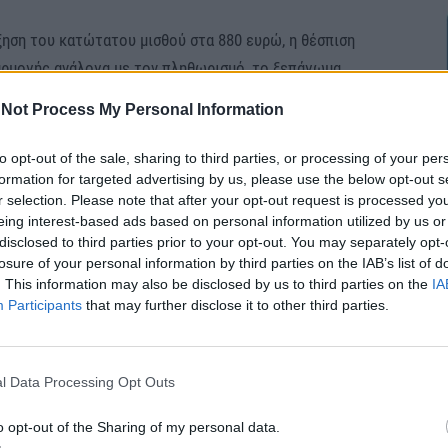
ξηση του κατώτατου μισθού στα 880 ευρώ, η θέσπιση
αρμογής ανάλογα με τον πληθωρισμό, το ξεπάγωμα
η και διεύρυνση των Συλλογικών Συμβάσεων
Not Process My Personal Information
τη ρεαλιστική και ουσιαστική προϋπόθεση, ώστε να
οι.
to opt-out of the sale, sharing to third parties, or processing of your per
formation for targeted advertising by us, please use the below opt-out s
r selection. Please note that after your opt-out request is processed y
eing interest-based ads based on personal information utilized by us or
disclosed to third parties prior to your opt-out. You may separately opt-
losure of your personal information by third parties on the IAB’s list of
. This information may also be disclosed by us to third parties on the
IA
Participants
that may further disclose it to other third parties.
l Data Processing Opt Outs
o opt-out of the Sharing of my personal data.