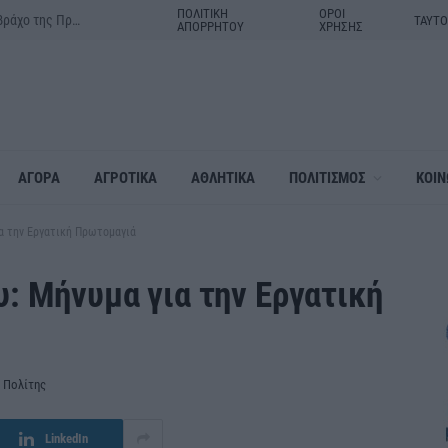
ΠΟΛΙΤΙΚΗ
ΟΡΟΙ
Δράμα:Η γιορτή της Μεταμορφώσεως του Σωτήρος στον ιερό βράχο της Πρασινάδας
ΤΑΥΤ
ΑΠΟΡΡΗΤΟΥ
ΧΡΗΣΗΣ
ΑΓΟΡΑ
ΑΓΡΟΤΙΚΑ
ΑΘΛΗΤΙΚΑ
ΠΟΛΙΤΙΣΜΟΣ
ΚΟΙΝ
α την Εργατική Πρωτομαγιά
: Μήνυμα για την Εργατική
 Πολίτης
LinkedIn