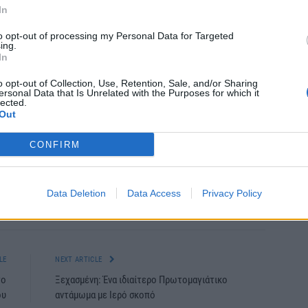
ς.
In
τού!
to opt-out of processing my Personal Data for Targeted
ing.
In
o opt-out of Collection, Use, Retention, Sale, and/or Sharing
ersonal Data that Is Unrelated with the Purposes for which it
lected.
Out
CONFIRM
Data Deletion
Data Access
Privacy Policy
itter
Pinterest
LinkedIn
Tumblr
Telegram
Email
LE
NEXT ARTICLE
το
Ξεχασμένη: Ένα ιδιαίτερο Πρωτομαγιάτικο
ου
αντάμωμα με Ιερό σκοπό