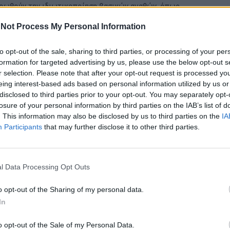
προωθούν την ιδιωτικοποίηση βασικών αγαθών, όπως
ν πλήρως απροστάτευτους από τα funds εκατοντάδες
Not Process My Personal Information
ορηγούν την αισχροκέρδεια στην ενέργεια και στα
 δραματική μείωση της αγοραστικής δύναμης και σε
to opt-out of the sale, sharing to third parties, or processing of your per
formation for targeted advertising by us, please use the below opt-out s
ξιούχους.
r selection. Please note that after your opt-out request is processed y
eing interest-based ads based on personal information utilized by us or
ά σηματοδοτεί το τέλος της κυβέρνησης
disclosed to third parties prior to your opt-out. You may separately opt-
ου στράφηκε εναντίον των εργαζομένων και έπληξε
losure of your personal information by third parties on the IAB’s list of
. This information may also be disclosed by us to third parties on the
IA
σε τις συλλογικές διαπραγματεύσεις, απέτρεψε
Participants
that may further disclose it to other third parties.
α τα επίπεδα, θεσμοθέτησε τις απλήρωτες
εργατικά δικαιώματα, όπως ο βάσιμος λόγος στις
l Data Processing Opt Outs
o opt-out of the Sharing of my personal data.
άς, που εργάζονται πιο πολύ από ποτέ και το
In
του μήνα, υπάρχει και άλλος δρόμος.
η στην αδικία.
o opt-out of the Sale of my Personal Data.