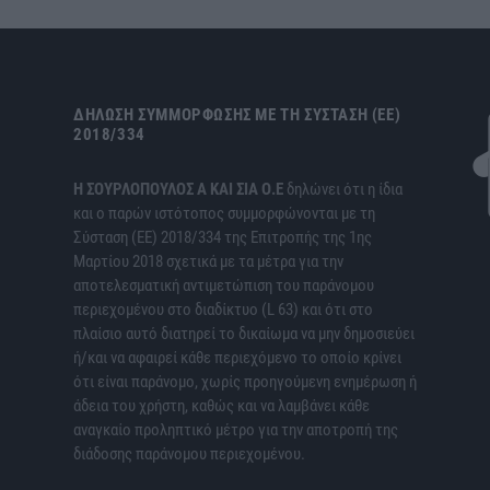
ΔΉΛΩΣΗ ΣΥΜΜΌΡΦΩΣΗΣ ΜΕ ΤΗ ΣΎΣΤΑΣΗ (ΕΕ)
2018/334
H ΣΟΥΡΛΟΠΟΥΛΟΣ Α ΚΑΙ ΣΙΑ Ο.Ε
δηλώνει ότι η ίδια
και ο παρών ιστότοπος συμμορφώνονται με τη
Σύσταση (ΕΕ) 2018/334 της Επιτροπής της 1ης
Μαρτίου 2018 σχετικά με τα μέτρα για την
αποτελεσματική αντιμετώπιση του παράνομου
περιεχομένου στο διαδίκτυο (L 63) και ότι στο
πλαίσιο αυτό διατηρεί το δικαίωμα να μην δημοσιεύει
ή/και να αφαιρεί κάθε περιεχόμενο το οποίο κρίνει
ότι είναι παράνομο, χωρίς προηγούμενη ενημέρωση ή
άδεια του χρήστη, καθώς και να λαμβάνει κάθε
αναγκαίο προληπτικό μέτρο για την αποτροπή της
διάδοσης παράνομου περιεχομένου.