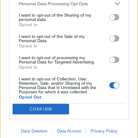
Personal Data Processing Opt Outs
I want to opt-out of the Sharing of my
personal data.
Opted In
I want to opt-out of the Sale of my
Personal Data.
Αφ. Λαγγίδης: Αδειάζει η κλεψύδρα των μουλάδων –
Opted In
Η Άγκυρα σε θέση άμυνας με φόντο το Ιράν
I want to opt-out of processing my
Παρασκευή, 16 Ιανουαρίου 2026 8:48 ΠΜ
Personal Data for Targeted Advertising.
Opted In
I want to opt-out of Collection, Use,
Retention, Sale, and/or Sharing of my
Personal Data that Is Unrelated with the
Purposes for which it was collected.
Opted Out
CONFIRM
Data Deletion
Data Access
Privacy Policy