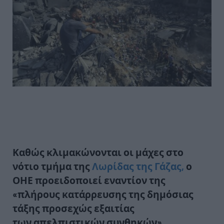
Καθώς κλιμακώνονται οι μάχες στο
νότιο τμήμα της
Λωρίδας της Γάζας,
ο
ΟΗΕ προειδοποιεί εναντίον της
«
πλήρους κατάρρευσης
της δημόσιας
τάξης προσεχώς εξαιτίας
των
απελπιστικών συνθηκών
».