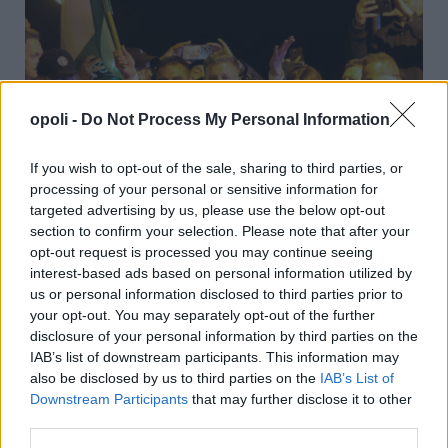
opoli -
Do Not Process My Personal Information
If you wish to opt-out of the sale, sharing to third parties, or
processing of your personal or sensitive information for
targeted advertising by us, please use the below opt-out
section to confirm your selection. Please note that after your
Θρίαμβος Μαγιάρ επί του Όρμπαν στην Ουγγαρία: Οι
opt-out request is processed you may continue seeing
χαμένοι και οι κερδισμένοι από την αλλαγή
interest-based ads based on personal information utilized by
us or personal information disclosed to third parties prior to
Δευτέρα, 13 Απριλίου 2026 9:28 ΠΜ
your opt-out. You may separately opt-out of the further
disclosure of your personal information by third parties on the
IAB’s list of downstream participants. This information may
also be disclosed by us to third parties on the
IAB’s List of
Downstream Participants
that may further disclose it to other
third parties.