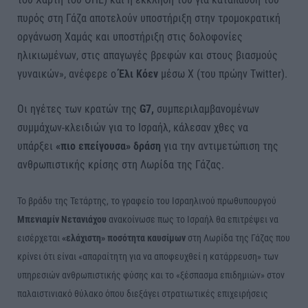
πυρός στη Γάζα αποτελούν υποστήριξη στην τρομοκρατική
οργάνωση Χαμάς και υποστήριξη στις δολοφονίες
ηλικιωμένων, στις απαγωγές βρεφών και στους βιασμούς
γυναικών», ανέφερε ο
Έλι Κόεν
μέσω X (του πρώην Twitter).
Οι ηγέτες των κρατών της
G7,
συμπεριλαμβανομένων
συμμάχων-κλειδιών για το Ισραήλ, κάλεσαν χθες να
υπάρξει
«πιο επείγουσα» δράση
για την αντιμετώπιση της
ανθρωπιστικής κρίσης στη Λωρίδα της Γάζας.
Το βράδυ της Τετάρτης, το γραφείο του Ισραηλινού πρωθυπουργού
Μπενιαμίν Νετανιάχου
ανακοίνωσε πως το Ισραήλ θα επιτρέψει να
εισέρχεται
«ελάχιστη» ποσότητα καυσίμων
στη Λωρίδα της Γάζας που
κρίνει ότι είναι «απαραίτητη για να αποφευχθεί η κατάρρευση» των
υπηρεσιών ανθρωπιστικής φύσης και το «ξέσπασμα επιδημιών» στον
παλαιστινιακό θύλακο όπου διεξάγει στρατιωτικές επιχειρήσεις