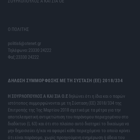
ΣΟΥΡΛΟΠΟΥΛΟΣ Α ΚΑΙ ΣΙΑ ΟΕ
Ο ΠΟΛΙΤΗΣ
politis6@otenet.gr
Τηλέφωνο:23330 24222
Φαξ:23330 24222
ΔΉΛΩΣΗ ΣΥΜΜΌΡΦΩΣΗΣ ΜΕ ΤΗ ΣΎΣΤΑΣΗ (ΕΕ) 2018/334
H ΣΟΥΡΛΟΠΟΥΛΟΣ Α ΚΑΙ ΣΙΑ Ο.Ε
δηλώνει ότι η ίδια και ο παρών
ιστότοπος συμμορφώνονται με τη Σύσταση (ΕΕ) 2018/334 της
Επιτροπής της 1ης Μαρτίου 2018 σχετικά με τα μέτρα για την
αποτελεσματική αντιμετώπιση του παράνομου περιεχομένου στο
διαδίκτυο (L 63) και ότι στο πλαίσιο αυτό διατηρεί το δικαίωμα να
μην δημοσιεύει ή/και να αφαιρεί κάθε περιεχόμενο το οποίο κρίνει
ότι είναι παράνομο, χωρίς προηγούμενη ενημέρωση ή άδεια του