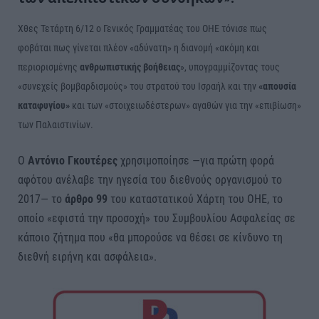
Χθες Τετάρτη 6/12 ο Γενικός Γραμματέας του ΟΗΕ τόνισε πως
φοβάται πως γίνεται πλέον «αδύνατη» η διανομή «ακόμη και
περιορισμένης
ανθρωπιστικής βοήθειας
», υπογραμμίζοντας τους
«συνεχείς βομβαρδισμούς» του στρατού του Ισραήλ και την
«απουσία
καταφυγίου»
και των «στοιχειωδέστερων» αγαθών για την «επιβίωση»
των Παλαιστινίων.
Ο
Αντόνιο Γκουτέρες
χρησιμοποίησε —για πρώτη φορά
αφότου ανέλαβε την ηγεσία του διεθνούς οργανισμού το
2017— το
άρθρο 99
του καταστατικού Χάρτη του ΟΗΕ, το
οποίο «εφιστά την προσοχή» του Συμβουλίου Ασφαλείας σε
κάποιο ζήτημα που «θα μπορούσε να θέσει σε κίνδυνο τη
διεθνή ειρήνη και ασφάλεια».