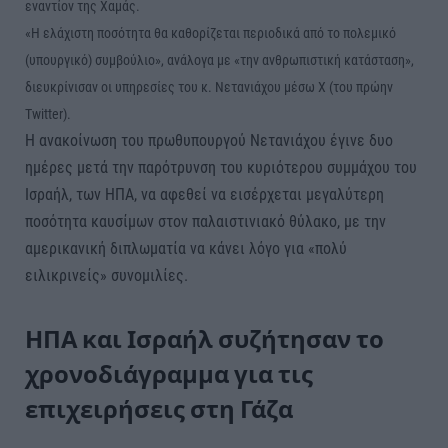
εναντίον της Χαμάς.
«Η ελάχιστη ποσότητα θα καθορίζεται περιοδικά από το πολεμικό
(υπουργικό) συμβούλιο», ανάλογα με «την ανθρωπιστική κατάσταση»,
διευκρίνισαν οι υπηρεσίες του κ. Νετανιάχου μέσω X (του πρώην
Twitter).
Η ανακοίνωση του πρωθυπουργού Νετανιάχου έγινε δυο
ημέρες μετά την παρότρυνση του κυριότερου συμμάχου του
Ισραήλ, των ΗΠΑ, να αφεθεί να εισέρχεται μεγαλύτερη
ποσότητα καυσίμων στον παλαιστινιακό θύλακο, με την
αμερικανική διπλωματία να κάνει λόγο για «πολύ
ειλικρινείς» συνομιλίες.
ΗΠΑ και Ισραήλ συζήτησαν το
χρονοδιάγραμμα για τις
επιχειρήσεις στη Γάζα