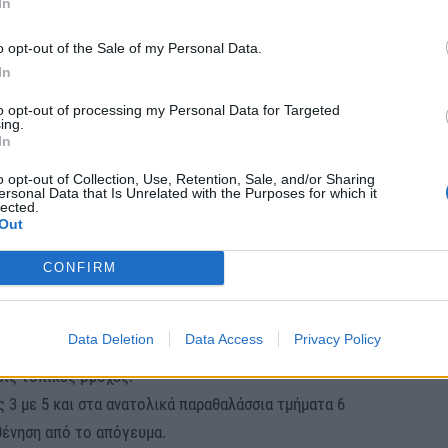
In
 σε δυτικούς βορειοδυτικούς 4 με 5 μποφόρ.
αθμούς Κελσίου.
o opt-out of the Sale of my Personal Data.
In
to opt-out of processing my Personal Data for Targeted
ικά αυξημένες με ασθενείς τοπικές βροχές και
ing.
In
ες τις μεσημεριανές-απογευματινές ώρες.
o opt-out of Collection, Use, Retention, Sale, and/or Sharing
οφόρ.
ersonal Data that Is Unrelated with the Purposes for which it
lected.
αθμούς Κελσίου.
Out
CONFIRM
ατολική Μακεδονία και τη Θράκη αυξημένες νεφώσεις
ιγίδες πιθανώς κατά τόπους ισχυρές. Λίγα χιόνια θα
Data Deletion
Data Access
Privacy Policy
νίας. Στη δυτική Μακεδονία λίγες νεφώσεις
είς τοπικές βροχές.
ς 3 με 5 και στα ανατολικά παραθαλάσσια τμήματα 6
θένηση από το απόγευμα.