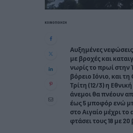
ΚΟΙΝΟΠΟΙΗΣΗ
Αυξημένες νεφώσεις
με βροχές και καται
νωρίς το πρωί στην 
βόρειο Ιόνιο, και τ
Τρίτη (12/3) η Εθνι
άνεμοι θα πνέουν απ
έως 5 μποφόρ ενώ μπ
στο Αιγαίο μέχρι το
φτάσει τους 18 με 20