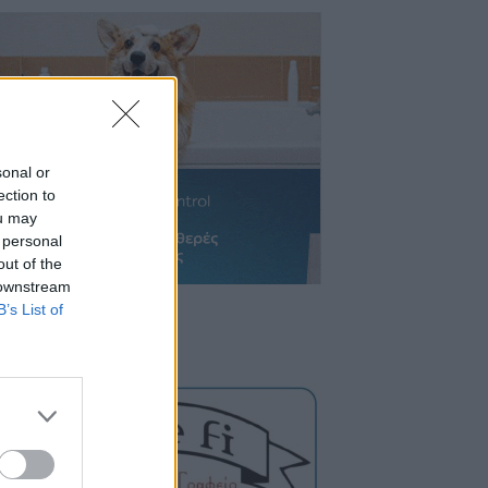
sonal or
ection to
ou may
 personal
out of the
 downstream
B’s List of