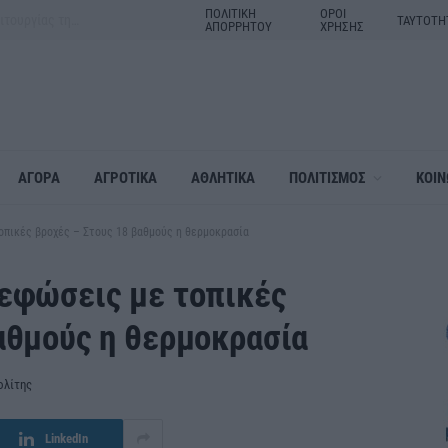
ΠΟΛΙΤΙΚΗ
ΟΡΟΙ
Άνω των 20 δισ. ευρώ οι ρυθμίσεις οφειλών από την έναρξη λειτουργίας της πλατφόρμας
ΤΑΥΤΟΤΗ
ΑΠΟΡΡΗΤΟΥ
ΧΡΗΣΗΣ
ΑΓΟΡΑ
ΑΓΡΟΤΙΚΑ
ΑΘΛΗΤΙΚΑ
ΠΟΛΙΤΙΣΜΟΣ
ΚΟΙΝ
οπικές βροχές – Στους 18 βαθμούς η θερμοκρασία
νεφώσεις με τοπικές
αθμούς η θερμοκρασία
ολίτης
LinkedIn