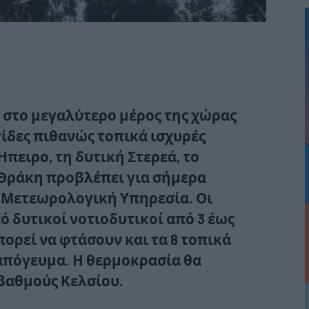
 στο μεγαλύτερο μέρος της χώρας
γίδες πιθανώς τοπικά ισχυρές
Ήπειρο, τη δυτική Στερεά, το
η Θράκη προβλέπει για σήμερα
κή Μετεωρολογική Υπηρεσία. Οι
ό δυτικοί νοτιοδυτικοί από 3 έως
ορεί να φτάσουν και τα 8 τοπικά
 απόγευμα. Η θερμοκρασία θα
 βαθμούς Κελσίου.