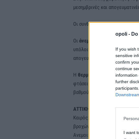
μεσημβρινές και απογευματινέ
Οι συνθήκες ευνοούν τη μεταφ
opoli -
Do 
Οι
άνεμοι
θα πνέουν στα δυτικά
υπόλοιπες περιοχές από νότιες
If you wish 
sensitive in
απογευμα τοπικά 8 μποφόρ.
confirm you
continue se
Η
θερμοκρασία
θα σημειώσει μ
information 
further disc
φτάσει τους 15 με 17 βαθμούς
participants
βαθμούς Κελσίου.
Downstream 
ΑΤΤΙΚΗ
Καιρός: Λίγες νεφώσεις παροδ
Persona
βροχών κυρίως τις μεσημβρινέ
I want t
Ανεμοι: Τις πρωινές ώρες νότο