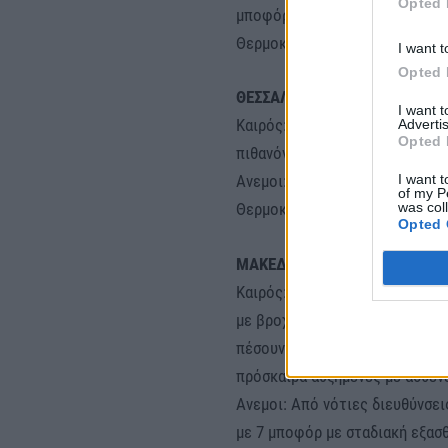
Opted 
μποφόρ. Βαθμιαία θα στραφούν
Θερμοκρασία: Από 11 έως 20 β
I want t
Opted 
ΘΕΣΣΑΛΟΝΙΚΗ
I want 
Καιρός: Λίγες νεφώσεις παροδ
Advertis
Opted 
πιθανόν μεμονωμένες καταιγίδ
I want t
Ανεμοι: Μεταβλητοί έως 3 μπ
of my P
was col
Θερμοκρασία: Από 07 έως 17 β
Opted 
ΜΑΚΕΔΟΝΙΑ, ΘΡΑΚΗ
Καιρός: Στην κεντρική και αν
με βροχές και σποραδικές κατα
πέσουν στα ορεινά της Μακεδο
πρόσκαιρα αυξημένες με ασθεν
Ανεμοι: Από νότιες διευθύνσει
με 7 μποφόρ με σταδιακή εξασ