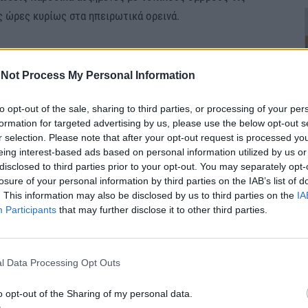
ς ώρες κυρίως στα ηπειρωτικά ορεινά.
ορά αφρικανικής σκόνης στα νότια.
Not Process My Personal Information
 δυτικοί νοτιοδυτικοί 3 με 5 μποφόρ, ενώ στις
 διευθύνσεις 6 με 7 και στο Αιγαίο μέχρι το
to opt-out of the sale, sharing to third parties, or processing of your per
formation for targeted advertising by us, please use the below opt-out s
r selection. Please note that after your opt-out request is processed y
eing interest-based ads based on personal information utilized by us or
ικρή πτώση στα βόρεια και τα δυτικά όπου θα
disclosed to third parties prior to your opt-out. You may separately opt-
losure of your personal information by third parties on the IAB’s list of
 ενώ στην υπόλοιπη χώρα θα φτάσει τους 18 με 20
. This information may also be disclosed by us to third parties on the
IA
Participants
that may further disclose it to other third parties.
ικά αυξημένες με πιθανότητα ασθενών τοπικών
l Data Processing Opt Outs
ς και απογευματινές ώρες.
o opt-out of the Sharing of my personal data.
ι νοτιοδυτικοί 3 με 5 και στα ανατολικά έως 6