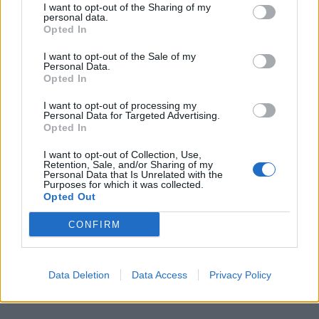
I want to opt-out of the Sharing of my
personal data.
Παρασκευή, 7 Αυγούστου 2026 9:50 ΠΜ
Opted In
I want to opt-out of the Sale of my
Personal Data.
Opted In
I want to opt-out of processing my
Personal Data for Targeted Advertising.
Opted In
I want to opt-out of Collection, Use,
Retention, Sale, and/or Sharing of my
Personal Data that Is Unrelated with the
Purposes for which it was collected.
Opted Out
Ο καιρός σε Μακεδονία και Θράκη
CONFIRM
Παρασκευή, 7 Αυγούστου 2026 9:40 ΠΜ
Data Deletion
Data Access
Privacy Policy