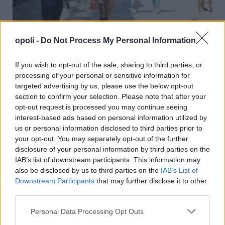
opoli -
Do Not Process My Personal Information
”Τρέχουν” οι θερινές εκπτώσεις:Οδηγός για
ασφαλείς αγορές-Ποιες οι ”παγίδες”
If you wish to opt-out of the sale, sharing to third parties, or
processing of your personal or sensitive information for
Παρασκευή, 7 Αυγούστου 2026 10:06 ΠΜ
targeted advertising by us, please use the below opt-out
section to confirm your selection. Please note that after your
opt-out request is processed you may continue seeing
interest-based ads based on personal information utilized by
us or personal information disclosed to third parties prior to
your opt-out. You may separately opt-out of the further
disclosure of your personal information by third parties on the
IAB’s list of downstream participants. This information may
also be disclosed by us to third parties on the
IAB’s List of
Downstream Participants
that may further disclose it to other
third parties.
Personal Data Processing Opt Outs
Εορτολόγιο:Ποιοι γιορτάζουν σήμερα 7 Αυγούστου