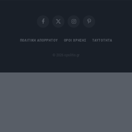
Facebook
X
Instagram
Pinterest
(Twitter)
ΠΟΛΙΤΙΚΗ ΑΠΟΡΡΗΤΟΥ
ΟΡΟΙ ΧΡΗΣΗΣ
ΤΑΥΤΟΤΗΤΑ
© 2026 opolitis.gr