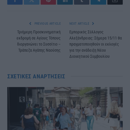
Facebook
Twitter
Pinterest
LinkedIn
Tumblr
Telegram
Email
PREVIOUS ARTICLE
NEXT ARTICLE
Τριήμερη Προσκυνηματική
Εμπορικός Σύλλογος
εκδρομή σε Αγίους Τόπους
Αλεξάνδρειας: Σήμερα 15/11 θα
διοργανώνει το Συσσίτιο –
πραγματοποιηθούν οι εκλογές
Τράπεζα Αγάπης Ναούσης
για την ανάδειξη Νέου
Διοικητικού Συμβουλίου
ΣΧΕΤΙΚΈΣ ΑΝΑΡΤΉΣΕΙΣ