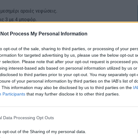
ο μεσημέρι αραιές νεφώσεις.
ις 3 με 4 μποφόρ.
αθμούς Κελσίου.
Not Process My Personal Information
to opt-out of the sale, sharing to third parties, or processing of your per
formation for targeted advertising by us, please use the below opt-out s
r selection. Please note that after your opt-out request is processed y
eing interest-based ads based on personal information utilized by us or
οφόρ.
disclosed to third parties prior to your opt-out. You may separately opt-
αθμούς Κελσίου.
losure of your personal information by third parties on the IAB’s list of
. This information may also be disclosed by us to third parties on the
IA
Participants
that may further disclose it to other third parties.
ΙΚΗ ΣΤΕΡΕΑ, ΔΥΤΙΚΗ ΠΕΛΟΠΟΝΝΗΣΟΣ
δικά κατά τόπους πιο πυκνές.
l Data Processing Opt Outs
βαθμιαία στο Ιόνιο νότιοι νοτιοδυτικοί 4 και από το
o opt-out of the Sharing of my personal data.