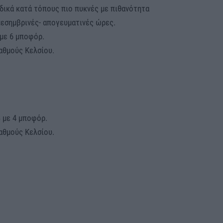
δικά κατά τόπους πιο πυκνές με πιθανότητα
εσημβρινές- απογευματινές ώρες.
 με 6 μποφόρ.
αθμούς Κελσίου.
3 με 4 μποφόρ.
αθμούς Κελσίου.