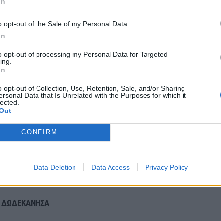
αθμούς Κελσίου. Στο εσωτερικό της Ηπείρου 3 με 4
In
o opt-out of the Sale of my Personal Data.
In
, ΑΝΑΤΟΛΙΚΗ ΠΕΛΟΠΟΝΝΗΣΟΣ
to opt-out of processing my Personal Data for Targeted
ing.
ο μεσημέρι αραιές νεφώσεις.
In
ις 3 με 5 και στα νότια τοπικά 6 μποφόρ.
o opt-out of Collection, Use, Retention, Sale, and/or Sharing
αθμούς Κελσίου.
ersonal Data that Is Unrelated with the Purposes for which it
lected.
Out
CONFIRM
ο απόγευμα αραιές νεφώσεις.
4 με 6 μποφόρ.
Data Deletion
Data Access
Privacy Policy
αθμούς Κελσίου.
– ΔΩΔΕΚΑΝΗΣΑ