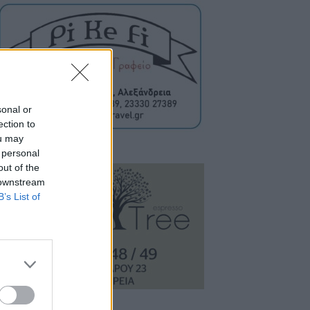
sonal or
ection to
ou may
 personal
out of the
 downstream
B’s List of