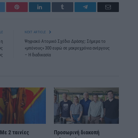
itter
Pinterest
LinkedIn
Tumblr
Telegram
Email
LE
NEXT ARTICLE
 η
Ψηφιακό Ατομικό Σχέδιο Δράσης: Σήμερα το
υς
«μπόνους» 300 ευρώ σε μακροχρόνια ανέργους
ύς
– Η διαδικασία
Με 2 ταινίες
Προσωρινή διακοπή