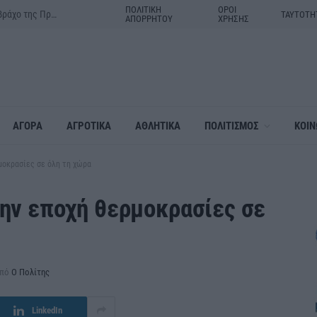
ΠΟΛΙΤΙΚΗ
ΟΡΟΙ
Δράμα:Η γιορτή της Μεταμορφώσεως του Σωτήρος στον ιερό βράχο της Πρασινάδας
ΤΑΥΤΟΤΗ
ΑΠΟΡΡΗΤΟΥ
ΧΡΗΣΗΣ
ΑΓΟΡΑ
ΑΓΡΟΤΙΚΑ
ΑΘΛΗΤΙΚΑ
ΠΟΛΙΤΙΣΜΟΣ
ΚΟΙΝ
μοκρασίες σε όλη τη χώρα
την εποχή θερμοκρασίες σε
πό
Ο Πολίτης
LinkedIn