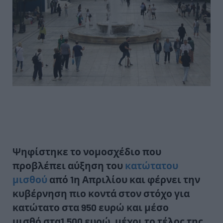
Ψηφίστηκε το νομοσχέδιο που
προβλέπει αύξηση του
κατώτατου
μισθού
από 1η Απριλίου και φέρνει την
κυβέρνηση πιο κοντά στον στόχο για
κατώτατο στα
950 ευρώ
και μέσο
μισθό στα
1.500 ευρώ, μέχρι το τέλος της