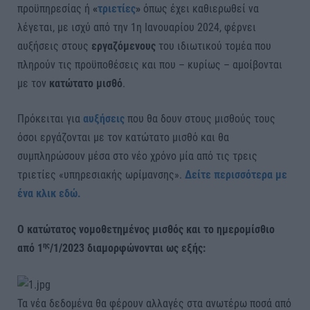
προϋπηρεσίας ή
«
τριετίες
»
όπως έχει καθιερωθεί να
λέγεται, με ισχύ από την 1η Ιανουαρίου 2024, φέρνει
αυξήσεις στους
εργαζόμενους
του ιδιωτικού τομέα που
πληρούν τις προϋποθέσεις και που – κυρίως – αμοίβονται
με τον
κατώτατο μισθό
.
Πρόκειται για
αυξήσεις
που θα δουν στους μισθούς τους
όσοι εργάζονται με τον κατώτατο μισθό και θα
συμπληρώσουν μέσα στο νέο χρόνο μία από τις τρεις
τριετίες «υπηρεσιακής ωρίμανσης».
Δείτε περισσότερα με
ένα κλικ εδώ.
Ο κατώτατος νομοθετημένος μισθός και το ημερομίσθιο
ης
από 1
/1/2023 διαμορφώνονται ως εξής:
Τα νέα δεδομένα θα φέρουν αλλαγές στα ανωτέρω ποσά από