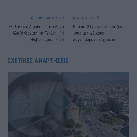
PREVIOUS ARTICLE
NEXT ARTICLE
Εθελοντική Αιμοδοσία στο Δήμο
Βέροια: 31χρονος «άδειαζε»
Αλεξάνδρειας την Τετάρτη 14
τους τραπεζικούς
Φεβρουαρίου 2024
λογαριασμούς 73χρονου
ΣΧΕΤΙΚΈΣ ΑΝΑΡΤΉΣΕΙΣ