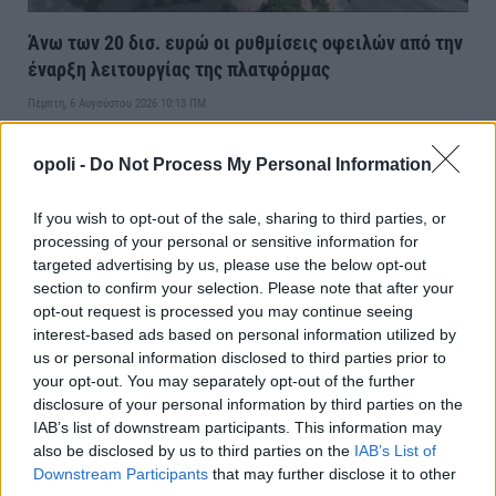
Άνω των 20 δισ. ευρώ οι ρυθμίσεις οφειλών από την
έναρξη λειτουργίας της πλατφόρμας
Πέμπτη, 6 Αυγούστου 2026 10:13 ΠΜ
opoli -
Do Not Process My Personal Information
If you wish to opt-out of the sale, sharing to third parties, or
processing of your personal or sensitive information for
targeted advertising by us, please use the below opt-out
section to confirm your selection. Please note that after your
opt-out request is processed you may continue seeing
interest-based ads based on personal information utilized by
us or personal information disclosed to third parties prior to
your opt-out. You may separately opt-out of the further
disclosure of your personal information by third parties on the
Πετρέλαιο:Κάτω από τα 80 δολάρια το Brent-Μέχρι
IAB’s list of downstream participants. This information may
τις 31 Αυγούστου η επιδότηση στο diesel
also be disclosed by us to third parties on the
IAB’s List of
Downstream Participants
that may further disclose it to other
Τετάρτη, 5 Αυγούστου 2026 10:28 ΠΜ