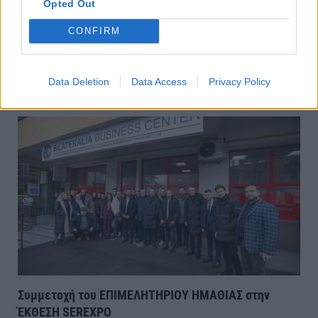
Opted Out
CONFIRM
Συνάντηση Μητσοτάκη-Αγγελούδη:Θα έχουμε μια νέα
ΔΕΘ το 2030-Μητροπολιτικό πάρκο το ζητούμενο
Data Deletion
Data Access
Privacy Policy
Τετάρτη, 5 Αυγούστου 2026 11:37 ΠΜ
Συμμετοχή του ΕΠΙΜΕΛΗΤΗΡΙΟΥ ΗΜΑΘΙΑΣ στην
ΈΚΘΕΣΗ SEREXPO