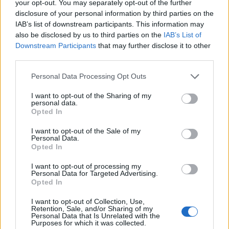
your opt-out. You may separately opt-out of the further
disclosure of your personal information by third parties on the
IAB’s list of downstream participants. This information may
also be disclosed by us to third parties on the
IAB’s List of
Downstream Participants
that may further disclose it to other
third parties.
Personal Data Processing Opt Outs
Πιερία: Νεκρός 33χρονος δικυκλιστής σε τροχαίο
I want to opt-out of the Sharing of my
personal data.
στην Π.Ε.Ο. Θεσ/νίκης – Κατερίνης
Opted In
Τετάρτη, 5 Αυγούστου 2026 6:42 ΜΜ
I want to opt-out of the Sale of my
Personal Data.
Opted In
I want to opt-out of processing my
Personal Data for Targeted Advertising.
Opted In
I want to opt-out of Collection, Use,
Retention, Sale, and/or Sharing of my
Personal Data that Is Unrelated with the
Purposes for which it was collected.