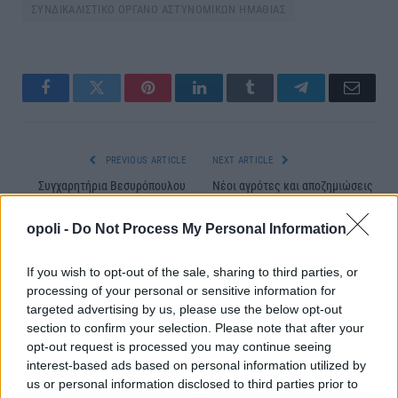
ΣΥΝΔΙΚΑΛΙΣΤΙΚΟ ΟΡΓΑΝΟ ΑΣΤΥΝΟΜΙΚΩΝ ΗΜΑΘΙΑΣ
Facebook
Twitter
Pinterest
LinkedIn
Tumblr
Telegram
Email
PREVIOUS ARTICLE
NEXT ARTICLE
Συγχαρητήρια Βεσυρόπουλου
Νέοι αγρότες και αποζημιώσεις
στους επιτυχόντες των
τα θέματα συζήτησης του Λ.
Πανελλαδικών
Τσαβδαρίδη με τον Υπουργό Αγρ.
opoli -
Do Not Process My Personal Information
Ανάπτυξης
If you wish to opt-out of the sale, sharing to third parties, or
processing of your personal or sensitive information for
ΣΧΕΤΙΚΈΣ ΑΝΑΡΤΉΣΕΙΣ
targeted advertising by us, please use the below opt-out
section to confirm your selection. Please note that after your
opt-out request is processed you may continue seeing
interest-based ads based on personal information utilized by
us or personal information disclosed to third parties prior to