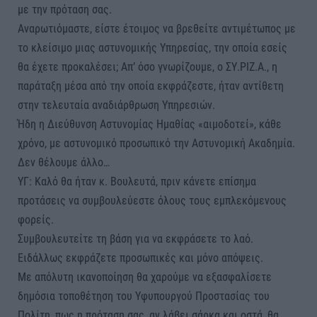
με την πρόταση σας.
Αναρωτιόμαστε, είστε έτοιμος να βρεθείτε αντιμέτωπος με
το κλείσιμο μιας αστυνομικής Υπηρεσίας, την οποία εσείς
θα έχετε προκαλέσει; Απ’ όσο γνωρίζουμε, ο ΣΥ.ΡΙΖ.Α., η
παράταξη μέσα από την οποία εκφράζεστε, ήταν αντίθετη
στην τελευταία αναδιάρθρωση Υπηρεσιών.
Ήδη η Διεύθυνση Αστυνομίας Ημαθίας «αιμοδοτεί», κάθε
χρόνο, με αστυνομικό προσωπικό την Αστυνομική Ακαδημία.
Δεν θέλουμε άλλο…
ΥΓ: Καλό θα ήταν κ. Βουλευτά, πριν κάνετε επίσημα
προτάσεις να συμβουλεύεστε όλους τους εμπλεκόμενους
φορείς.
Συμβουλευτείτε τη βάση για να εκφράσετε το λαό.
Ειδάλλως εκφράζετε προσωπικές και μόνο απόψεις.
Με απόλυτη ικανοποίηση θα χαρούμε να εξασφαλίσετε
δημόσια τοποθέτηση του Υφυπουργού Προστασίας του
Πολίτη, πως η πρόταση σας, αν λάβει σάρκα και οστά, θα