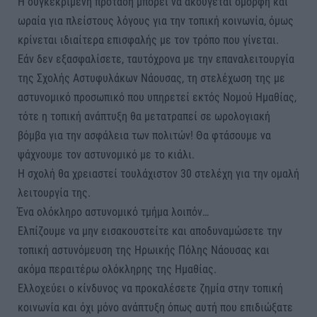
Η συγκεκριμένη πρόταση μπορεί να ακούγεται όμορφη και
ωραία για πλείστους λόγους για την τοπική κοινωνία, όμως
κρίνεται ιδιαίτερα επισφαλής με τον τρόπο που γίνεται.
Εάν δεν εξασφαλίσετε, ταυτόχρονα με την επαναλειτουργία
της Σχολής Αστυφυλάκων Νάουσας, τη στελέχωση της με
αστυνομικό προσωπικό που υπηρετεί εκτός Νομού Ημαθίας,
τότε η τοπική ανάπτυξη θα μετατραπεί σε ωρολογιακή
βόμβα για την ασφάλεια των πολιτών! Θα φτάσουμε να
ψάχνουμε τον αστυνομικό με το κιάλι.
Η σχολή θα χρειαστεί τουλάχιστον 30 στελέχη για την ομαλή
λειτουργία της.
Ένα ολόκληρο αστυνομικό τμήμα λοιπόν…
Ελπίζουμε να μην εισακουστείτε και αποδυναμώσετε την
τοπική αστυνόμευση της Ηρωικής Πόλης Νάουσας και
ακόμα περαιτέρω ολόκληρης της Ημαθίας.
Ελλοχεύει ο κίνδυνος να προκαλέσετε ζημία στην τοπική
κοινωνία και όχι μόνο ανάπτυξη όπως αυτή που επιδιώξατε