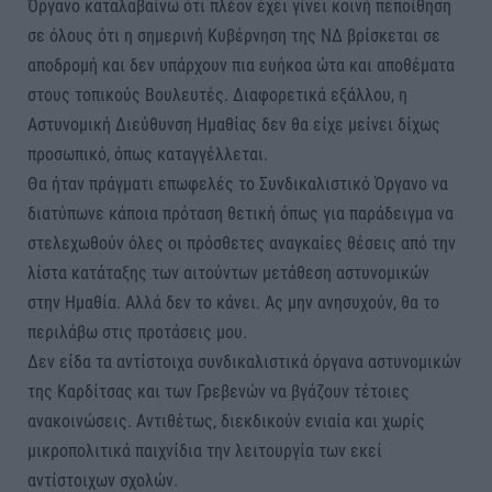
Όργανο καταλαβαίνω ότι πλέον έχει γίνει κοινή πεποίθηση
σε όλους ότι η σημερινή Κυβέρνηση της ΝΔ βρίσκεται σε
αποδρομή και δεν υπάρχουν πια ευήκοα ώτα και αποθέματα
στους τοπικούς Βουλευτές. Διαφορετικά εξάλλου, η
Αστυνομική Διεύθυνση Ημαθίας δεν θα είχε μείνει δίχως
προσωπικό, όπως καταγγέλλεται.
Θα ήταν πράγματι επωφελές το Συνδικαλιστικό Όργανο να
διατύπωνε κάποια πρόταση θετική όπως για παράδειγμα να
στελεχωθούν όλες οι πρόσθετες αναγκαίες θέσεις από την
λίστα κατάταξης των αιτούντων μετάθεση αστυνομικών
στην Ημαθία. Αλλά δεν το κάνει. Ας μην ανησυχούν, θα το
περιλάβω στις προτάσεις μου.
Δεν είδα τα αντίστοιχα συνδικαλιστικά όργανα αστυνομικών
της Καρδίτσας και των Γρεβενών να βγάζουν τέτοιες
ανακοινώσεις. Αντιθέτως, διεκδικούν ενιαία και χωρίς
μικροπολιτικά παιχνίδια την λειτουργία των εκεί
αντίστοιχων σχολών.