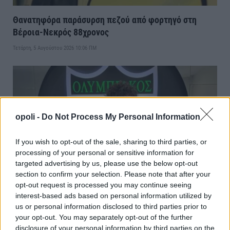
Θανατηφόρα παράσυρση πεζού από φορτηγό στη
Βέροια-Νεκρός 88χρονος
Τετάρτη, 5 Αυγούστου 2026 10:06 ΠΜ
opoli -
Do Not Process My Personal Information
If you wish to opt-out of the sale, sharing to third parties, or
processing of your personal or sensitive information for
targeted advertising by us, please use the below opt-out
section to confirm your selection. Please note that after your
opt-out request is processed you may continue seeing
Πέτυχε δύο γκολ ο Κυνηγόπουλος
interest-based ads based on personal information utilized by
us or personal information disclosed to third parties prior to
Παρασκευή, 31 Ιουλίου 2026 10:27 ΜΜ
your opt-out. You may separately opt-out of the further
disclosure of your personal information by third parties on the