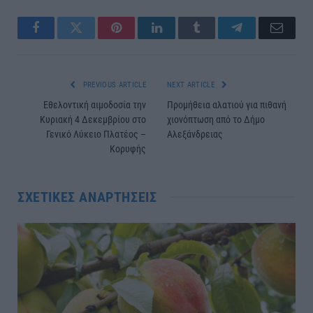
Facebook
Twitter
Pinterest
LinkedIn
Tumblr
Telegram
Email
PREVIOUS ARTICLE
NEXT ARTICLE
Εθελοντική αιμοδοσία την
Προμήθεια αλατιού για πιθανή
Κυριακή 4 Δεκεμβρίου στο
χιονόπτωση από το Δήμο
Γενικό Λύκειο Πλατέος –
Αλεξάνδρειας
Κορυφής
ΣΧΕΤΙΚΈΣ ΑΝΑΡΤΉΣΕΙΣ