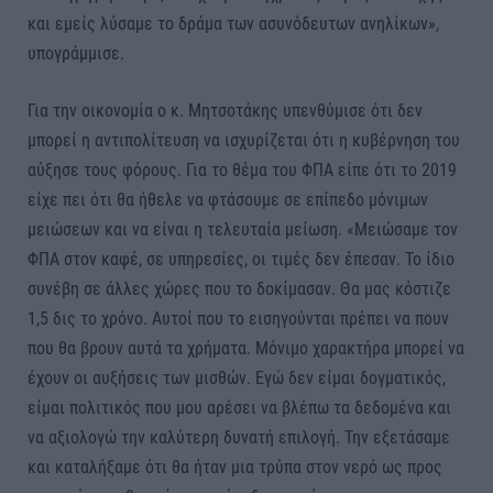
και εμείς λύσαμε το δράμα των ασυνόδευτων ανηλίκων»,
υπογράμμισε.
Για την οικονομία ο κ. Μητσοτάκης υπενθύμισε ότι δεν
μπορεί η αντιπολίτευση να ισχυρίζεται ότι η κυβέρνηση του
αύξησε τους φόρους. Για το θέμα του ΦΠΑ είπε ότι το 2019
είχε πει ότι θα ήθελε να φτάσουμε σε επίπεδο μόνιμων
μειώσεων και να είναι η τελευταία μείωση. «Μειώσαμε τον
ΦΠΑ στον καφέ, σε υπηρεσίες, οι τιμές δεν έπεσαν. Το ίδιο
συνέβη σε άλλες χώρες που το δοκίμασαν. Θα μας κόστιζε
1,5 δις το χρόνο. Αυτοί που το εισηγούνται πρέπει να πουν
που θα βρουν αυτά τα χρήματα. Μόνιμο χαρακτήρα μπορεί να
έχουν οι αυξήσεις των μισθών. Εγώ δεν είμαι δογματικός,
είμαι πολιτικός που μου αρέσει να βλέπω τα δεδομένα και
να αξιολογώ την καλύτερη δυνατή επιλογή. Την εξετάσαμε
και καταλήξαμε ότι θα ήταν μια τρύπα στον νερό ως προς