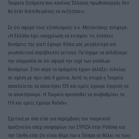
Τουρκία ζητήματα που κανένας Έλληνας πρωθυπουργός δεν
θα ήταν διατεθειμένος να συζητήσει».
Σε ότι αφορά τους εξοπλισμούς ο κ. Μητσοτάκης ανέφερε:
«Η Ελλάδα έχει υποχρέωση να ενισχύει τις ένοπλες
δυνάμεις της γιατί έχουμε δίπλα μας μεγαλύτερο και
γεωπολιτικά απρόβλεπτο γείτονα. Πετύχαμε να αλλάξουμε
την ισορροπία σε ότι αφορά την ισχύ των ενόπλων
δυνάμεων. Στον αέρα τα πράγματα έχουν αλλάξει τελείως
σε σχέση με πριν από 4 χρόνια. Αυτή τη στιγμή η Τουρκία
αποκλείεται να αποκτήσει f35 και εμείς έχουμε έγκριση να
τα αποκτήσουμε. Η Τουρκία προσπαθεί να αναβαθμίσει τα
f16 και εμείς έχουμε Rafale».
Σχετικά με όσα είπε για παρέμβαση του τουρκικού
προξενείου υπέρ υποψηφίων του ΣΥΡΙΖΑ στην Ροδόπη και
την Ξάνθη είπε ότι είναι θέμα του κ.Τσίπρα αν θέλει να τους