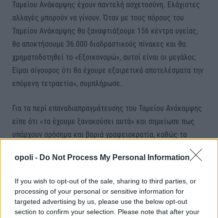
Ταμείου Ανάκαμψης έχουν παντελή ασχετοσύνη. Ελάχιστες
αλλαγές μπορούν να γίνουν. Όταν με τους πόρους του
Ταμείου Ανάκαμψης θα ξαναφτιάξουμε 156 κέντρα υγείας,
θα αποκτήσουμε 36.000 διαδραστικούς πίνακες και θα
χρηματοδοτηθεί το «Εξοικονομώ», αυτοί είναι οι μεγάλοι;
Είμαι σίγουρος ότι θα έχουμε εξαιρετικά αποτελέσματα την
επόμενη τετραετία», συμπλήρωσε.
Για τα περί επαναδιαπραγμάτευσης του Ταμείου Ανάκαμψης
είπε ότι «τα έχουμε ξανακούσει αυτά» και σημείωσε πως
υπάρχουν ορόσημα και βαριά γραφειοκρατία, καθώς τα
λεφτά αυτά είναι ευρωπαϊκά. «Θα πω κάτι ακόμα για την
opoli -
Do Not Process My Personal Information
αντιπολίτευση. Αν ο ΣΥΡΙΖΑ έπαιρνε ένα νόμπελ θα ήταν το
νόμπελ του οικονομικού λαϊκισμού. Αν το ΠΑΣΟΚ έπαιρνε
If you wish to opt-out of the sale, sharing to third parties, or
ένα νόμπελ θα ήταν της οικονομικής ασυναρτησίας»,
processing of your personal or sensitive information for
συμπλήρωσε.
targeted advertising by us, please use the below opt-out
section to confirm your selection. Please note that after your