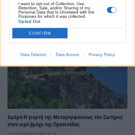
την προεκλογική του περιοδεία
βροχόπτωση της 3ης Ιουνίου
I want to opt-out of Collection, Use,
Retention, Sale, and/or Sharing of my
ο Λάζαρος Τσαβδαρίδης
2023 στις βαμβακοκαλλιέργειες
Personal Data that Is Unrelated with the
Purposes for which it was collected.
Opted Out
ΣΧΕΤΙΚΈΣ ΑΝΑΡΤΉΣΕΙΣ
CONFIRM
Data Deletion
Data Access
Privacy Policy
Δράμα:Η γιορτή της Μεταμορφώσεως του Σωτήρος
στον ιερό βράχο της Πρασινάδας
Πέμπτη, 6 Αυγούστου 2026 11:40 ΠΜ