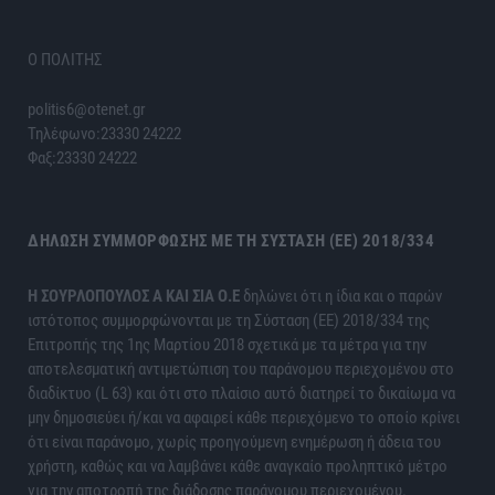
Ο ΠΟΛΙΤΗΣ
politis6@otenet.gr
Τηλέφωνο:23330 24222
Φαξ:23330 24222
ΔΉΛΩΣΗ ΣΥΜΜΌΡΦΩΣΗΣ ΜΕ ΤΗ ΣΎΣΤΑΣΗ (ΕΕ) 2018/334
H ΣΟΥΡΛΟΠΟΥΛΟΣ Α ΚΑΙ ΣΙΑ Ο.Ε
δηλώνει ότι η ίδια και ο παρών
ιστότοπος συμμορφώνονται με τη Σύσταση (ΕΕ) 2018/334 της
Επιτροπής της 1ης Μαρτίου 2018 σχετικά με τα μέτρα για την
αποτελεσματική αντιμετώπιση του παράνομου περιεχομένου στο
διαδίκτυο (L 63) και ότι στο πλαίσιο αυτό διατηρεί το δικαίωμα να
μην δημοσιεύει ή/και να αφαιρεί κάθε περιεχόμενο το οποίο κρίνει
ότι είναι παράνομο, χωρίς προηγούμενη ενημέρωση ή άδεια του
χρήστη, καθώς και να λαμβάνει κάθε αναγκαίο προληπτικό μέτρο
για την αποτροπή της διάδοσης παράνομου περιεχομένου.