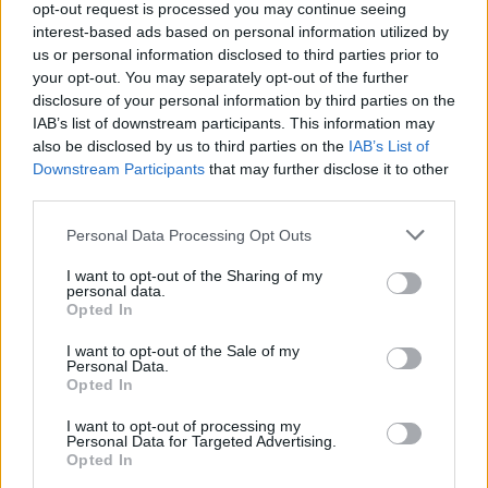
opt-out request is processed you may continue seeing
«Κι εγώ θα μπορούσα να πω ότι ο κ. Ανδρουλάκης είναι
interest-based ads based on personal information utilized by
Τσίπρας με γραβάτα», πρόσθεσε.
us or personal information disclosed to third parties prior to
your opt-out. You may separately opt-out of the further
disclosure of your personal information by third parties on the
IAB’s list of downstream participants. This information may
also be disclosed by us to third parties on the
IAB’s List of
ΠΗΓΗ: ΑΠΕ-ΜΠΕ
Downstream Participants
that may further disclose it to other
third parties.
ΙΣΧΥΡΗ ΑΥΤΟΔΥΝΑΜΙΑ
ΚΥΡΙΑΚΟΣ ΜΗΤΣΟΤΑΚΗΣ
Personal Data Processing Opt Outs
ΜΕΓΑΛΕΣ ΑΛΛΑΓΕΣ
ΣΤΑΘΕΡΗ ΚΥΒΕΡΝΗΣΗ
I want to opt-out of the Sharing of my
personal data.
Opted In
I want to opt-out of the Sale of my
Personal Data.
Facebook
Twitter
Pinterest
LinkedIn
Tumblr
Telegram
Email
Opted In
I want to opt-out of processing my
Personal Data for Targeted Advertising.
PREVIOUS ARTICLE
NEXT ARTICLE
Opted In
Συνεχίζει με αμείωτη ένταση
ΕΛΓΑ: Δήλωση ζημιών από τη