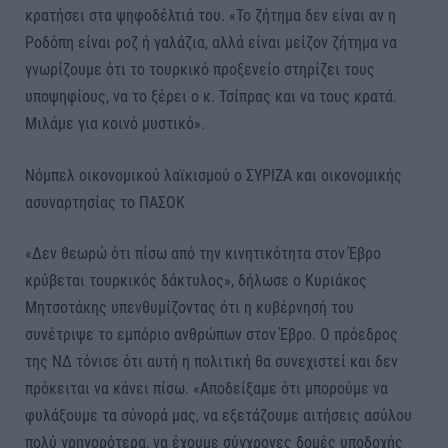
κρατήσει στα ψηφοδέλτιά του. «Το ζήτημα δεν είναι αν η
Ροδόπη είναι ροζ ή γαλάζια, αλλά είναι μείζον ζήτημα να
γνωρίζουμε ότι το τουρκικό προξενείο στηρίζει τους
υποψηφίους, να το ξέρει ο κ. Τσίπρας και να τους κρατά.
Μιλάμε για κοινό μυστικό».
Νόμπελ οικονομικού λαϊκισμού ο ΣΥΡΙΖΑ και οικονομικής
ασυναρτησίας το ΠΑΣΟΚ
«Δεν θεωρώ ότι πίσω από την κινητικότητα στον Έβρο
κρύβεται τουρκικός δάκτυλος», δήλωσε ο Κυριάκος
Μητσοτάκης υπενθυμίζοντας ότι η κυβέρνησή του
συνέτριψε το εμπόριο ανθρώπων στον Έβρο. Ο πρόεδρος
της ΝΔ τόνισε ότι αυτή η πολιτική θα συνεχιστεί και δεν
πρόκειται να κάνει πίσω. «Αποδείξαμε ότι μπορούμε να
φυλάξουμε τα σύνορά μας, να εξετάζουμε αιτήσεις ασύλου
πολύ γρηγορότερα, να έχουμε σύγχρονες δομές υποδοχής