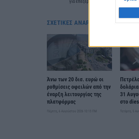
για επεξεργασία στην αρμόδια επιτρο
ΣΧΕΤΙΚΈΣ ΑΝΑΡΤΉΣΕΙΣ
Άνω των 20 δισ. ευρώ οι
Πετρέλα
ρυθμίσεις οφειλών από την
δολάρια
έναρξη λειτουργίας της
31 Αυγο
πλατφόρμας
στο dies
Πέμπτη, 6 Αυγούστου 2026 10:13 ΠΜ
Τετάρτη, 5 Α