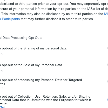
ποστέλλεται προς πληρωμή έως την 15η Ιανουαρίου
disclosed to third parties prior to your opt-out. You may separately opt-
θηκαν μετά την 25η Σεπτεμβρίου 2023 και έως την
losure of your personal information by third parties on the IAB’s list of
ση αποστέλλεται προς πληρωμή έως την 5η
. This information may also be disclosed by us to third parties on the
IA
Participants
that may further disclose it to other third parties.
έως την 25η Σεπτεμβρίου 2023, η ενίσχυση
ως την 29η Σεπτεμβρίου 2023.
l Data Processing Opt Outs
o opt-out of the Sharing of my personal data.
In
o opt-out of the Sale of my Personal Data.
In
to opt-out of processing my Personal Data for Targeted
itter
Pinterest
LinkedIn
Tumblr
Telegram
Email
ing.
In
o opt-out of Collection, Use, Retention, Sale, and/or Sharing
LE
NEXT ARTICLE
ersonal Data that Is Unrelated with the Purposes for which it
lected.
ιο
O Μακεδονικός Αγώνας στoν Βάλτο και στο
Out