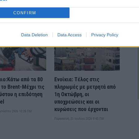
πή
Ρουμλούκι – Καμπανία
CONFIRM
Data Deletion
Data Access
Privacy Policy
ιο:Κάτω από τα 80
Ενοίκια: Τέλος στις
 το Brent-Μέχρι τις
πληρωμές με μετρητά από
ύστου η επιδότηση
1η Οκτώβρη, οι
el
υποχρεώσεις και οι
κυρώσεις που έρχονται
υγούστου 2026 10:28 ΠΜ
Παρασκευή, 31 Ιουλίου 2026 9:45 ΠΜ