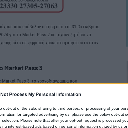
ύχους που υπέβαλαν αίτηση από τις 31 Οκτωβρίου
2024 για το Market Pass 2 και έχουν ζητήσει να
σχυσης είτε σε ψηφιακή χρεωστική κάρτα είτε στον
 Market Pass 3
ς Market Pass 3, το χρονοδιάγραμμα που
ν ημερομηνία υποβολής της αίτησης και την
Not Process My Personal Information
(πίστωση σε τραπεζικό λογαριασμό ή έκδοση
to opt-out of the sale, sharing to third parties, or processing of your per
formation for targeted advertising by us, please use the below opt-out s
μετά την 31η Οκτωβρίου 2023 και έως την 8η
r selection. Please note that after your opt-out request is processed y
eing interest-based ads based on personal information utilized by us or