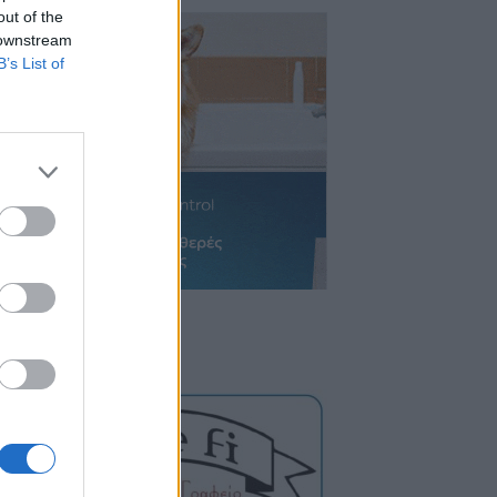
out of the
 downstream
B’s List of