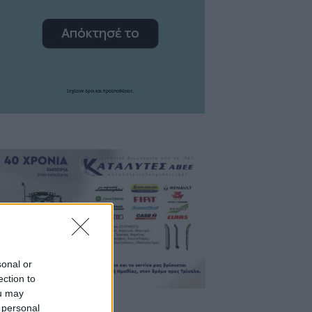
sonal or
ection to
ou may
 personal