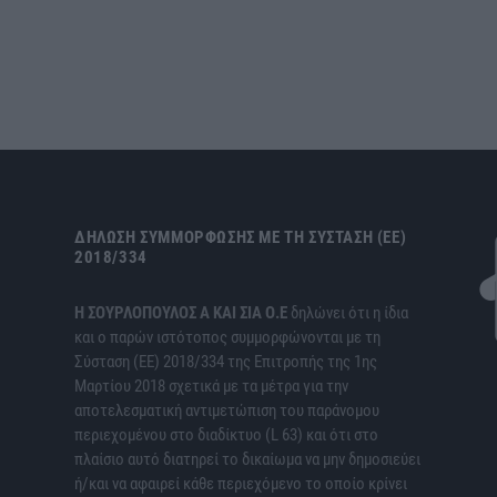
ΔΉΛΩΣΗ ΣΥΜΜΌΡΦΩΣΗΣ ΜΕ ΤΗ ΣΎΣΤΑΣΗ (ΕΕ)
2018/334
H ΣΟΥΡΛΟΠΟΥΛΟΣ Α ΚΑΙ ΣΙΑ Ο.Ε
δηλώνει ότι η ίδια
και ο παρών ιστότοπος συμμορφώνονται με τη
Σύσταση (ΕΕ) 2018/334 της Επιτροπής της 1ης
Μαρτίου 2018 σχετικά με τα μέτρα για την
αποτελεσματική αντιμετώπιση του παράνομου
περιεχομένου στο διαδίκτυο (L 63) και ότι στο
πλαίσιο αυτό διατηρεί το δικαίωμα να μην δημοσιεύει
ή/και να αφαιρεί κάθε περιεχόμενο το οποίο κρίνει