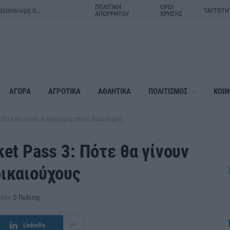
ΠΟΛΙΤΙΚΗ
ΟΡΟΙ
Μητέρα και γιος τα θύματα του τροχαίου δυστυχήματος στην Παλαιοκώμη στις Σέρρες
ΤΑΥΤΟΤΗ
ΑΠΟΡΡΗΤΟΥ
ΧΡΗΣΗΣ
ΑΓΟΡΑ
ΑΓΡΟΤΙΚΑ
ΑΘΛΗΤΙΚΑ
ΠΟΛΙΤΙΣΜΟΣ
ΚΟΙΝ
: Πότε θα γίνουν οι πληρωμές στους δικαιούχους
et Pass 3: Πότε θα γίνουν
δικαιούχους
Από
Ο Πολίτης
LinkedIn