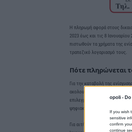
Η πληρωμή αφορά στους δικαιο
2023 έως και τις 8 Ιανουαρίου 
πιστωθούν τα χρήματα της ενί
τραπεζικό λογαριασμό τους.
Πότε πληρώνεται το
Για την καταβολή της ενίσχυση
ακολουθείται εξαρτάται από τη
opoli -
Do 
επιλεγμένη μέθοδο καταβολής 
ψηφιακής χρεωστικής κάρτας).
If you wish 
sensitive in
Για αιτήσεις που υποβλήθηκαν 
confirm you
continue se