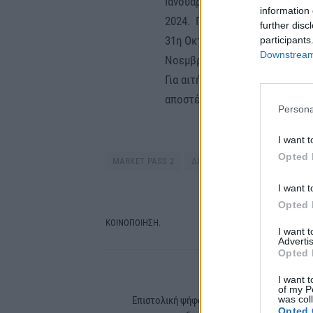
Ιανουαρίου 2024, η ενίσχυση α
information 
2024. Για αιτήσεις που υποβλή
further disc
31η Οκτωβρίου 2023, η ενίσχυ
participants
Downstream 
Νοεμβρίου 2023.
Για αιτήσεις που υποβλήθηκαν 
αποστέλλεται προς πληρωμή έ
Persona
I want t
Opted 
MARKET PASS 2
ΔΙΚΑΙΟΥΧΟΙ
I want t
Opted 
ΚΟΙΝΟΠΟΙΗΣΗ.
I want 
Facebook
Tw
Advertis
Opted 
I want t
PREVIOUS ARTIC
of my P
was col
Επιστολική ψήφος: Στη Βουλή το νομοσχέδ
Opted 