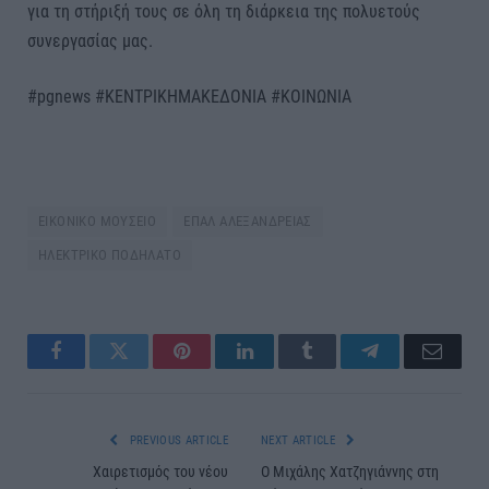
για τη στήριξή τους σε όλη τη διάρκεια της πολυετούς
συνεργασίας μας.
#pgnews #ΚΕΝΤΡΙΚΗΜΑΚΕΔΟΝΙΑ #ΚΟΙΝΩΝΙΑ
ΕΙΚΟΝΙΚΟ ΜΟΥΣΕΙΟ
ΕΠΑΛ ΑΛΕΞΑΝΔΡΕΙΑΣ
ΗΛΕΚΤΡΙΚΟ ΠΟΔΗΛΑΤΟ
Facebook
Twitter
Pinterest
LinkedIn
Tumblr
Telegram
Email
PREVIOUS ARTICLE
NEXT ARTICLE
Χαιρετισμός του νέου
Ο Μιχάλης Χατζηγιάννης στη