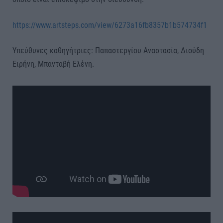
https://www.artsteps.com/view/6273a16fb8357b1b574734f1
Υπεύθυνες καθηγήτριες: Παπαστεργίου Αναστασία, Διούδη
Ειρήνη, Μπανταβή Ελένη.