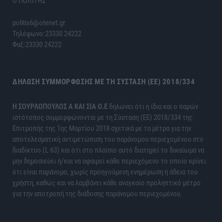
Ο ΠΟΛΙΤΗΣ
politis6@otenet.gr
Τηλέφωνο:23330 24222
Φαξ:23330 24222
ΔΉΛΩΣΗ ΣΥΜΜΌΡΦΩΣΗΣ ΜΕ ΤΗ ΣΎΣΤΑΣΗ (ΕΕ) 2018/334
H ΣΟΥΡΛΟΠΟΥΛΟΣ Α ΚΑΙ ΣΙΑ Ο.Ε
δηλώνει ότι η ίδια και ο παρών
ιστότοπος συμμορφώνονται με τη Σύσταση (ΕΕ) 2018/334 της
Επιτροπής της 1ης Μαρτίου 2018 σχετικά με τα μέτρα για την
αποτελεσματική αντιμετώπιση του παράνομου περιεχομένου στο
διαδίκτυο (L 63) και ότι στο πλαίσιο αυτό διατηρεί το δικαίωμα να
μην δημοσιεύει ή/και να αφαιρεί κάθε περιεχόμενο το οποίο κρίνει
ότι είναι παράνομο, χωρίς προηγούμενη ενημέρωση ή άδεια του
χρήστη, καθώς και να λαμβάνει κάθε αναγκαίο προληπτικό μέτρο
για την αποτροπή της διάδοσης παράνομου περιεχομένου.