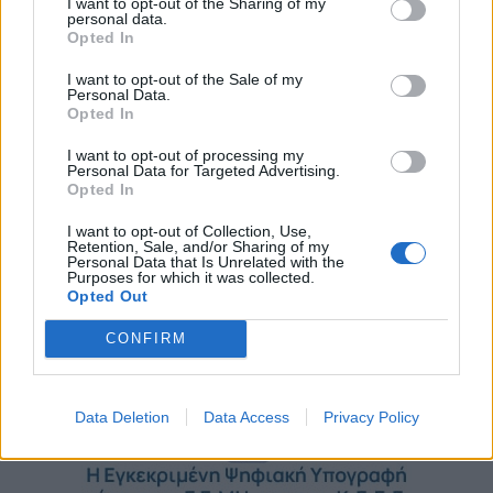
I want to opt-out of the Sharing of my
personal data.
Opted In
I want to opt-out of the Sale of my
Personal Data.
Opted In
I want to opt-out of processing my
”Τρέχουν” οι αιτήσεις για μόνιμο διορισμό 5.486
Personal Data for Targeted Advertising.
εκπαιδευτικών σε Πρωτοβάθμια και Δευτεροβάθμια
Opted In
Παρασκευή, 7 Αυγούστου 2026 10:00 ΠΜ
I want to opt-out of Collection, Use,
Retention, Sale, and/or Sharing of my
Personal Data that Is Unrelated with the
Purposes for which it was collected.
Opted Out
CONFIRM
Data Deletion
Data Access
Privacy Policy