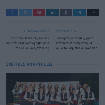
Facebook
Twitter
Pinterest
LinkedIn
Tumblr
Telegram
Email
PREVIOUS ARTICLE
NEXT ARTICLE
Πάνω από 50 πολίτες έδωσαν
Ξεκίνησαν οι αιτήσεις για το
αίμα στην εθελοντική αιμοδοσία
κατασκηνωτικό πρόγραμμα
του Δήμου Αλεξάνδρειας
ΑμΕΑ του Δήμου Αλεξάνδρειας
ΣΧΕΤΙΚΈΣ ΑΝΑΡΤΉΣΕΙΣ