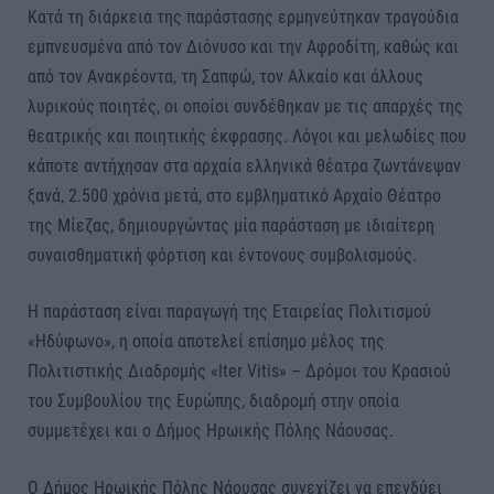
Κατά τη διάρκεια της παράστασης ερμηνεύτηκαν τραγούδια
εμπνευσμένα από τον Διόνυσο και την Αφροδίτη, καθώς και
από τον Ανακρέοντα, τη Σαπφώ, τον Αλκαίο και άλλους
λυρικούς ποιητές, οι οποίοι συνδέθηκαν με τις απαρχές της
θεατρικής και ποιητικής έκφρασης. Λόγοι και μελωδίες που
κάποτε αντήχησαν στα αρχαία ελληνικά θέατρα ζωντάνεψαν
ξανά, 2.500 χρόνια μετά, στο εμβληματικό Αρχαίο Θέατρο
της Μίεζας, δημιουργώντας μία παράσταση με ιδιαίτερη
συναισθηματική φόρτιση και έντονους συμβολισμούς.
Η παράσταση είναι παραγωγή της Εταιρείας Πολιτισμού
«Ηδύφωνο», η οποία αποτελεί επίσημο μέλος της
Πολιτιστικής Διαδρομής «Iter Vitis» – Δρόμοι του Κρασιού
του Συμβουλίου της Ευρώπης, διαδρομή στην οποία
συμμετέχει και ο Δήμος Ηρωικής Πόλης Νάουσας.
Ο Δήμος Ηρωικής Πόλης Νάουσας συνεχίζει να επενδύει