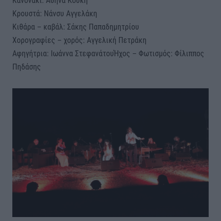
Κανονάκι: Αθηνά Κούκη
Κρουστά: Νάνσυ Αγγελάκη
Κιθάρα – καβάλ: Σάκης Παπαδημητρίου
Χορογραφίες – χορός: Αγγελική Πετράκη
Αφηγήτρια: Ιωάννα ΣτεφανάτουΉχος – Φωτισμός: Φίλιππος
Πηδάσης