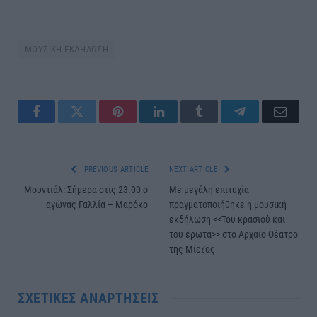
ΜΟΥΣΙΚΗ ΕΚΔΗΛΩΣΗ
Facebook
Twitter
Pinterest
LinkedIn
Tumblr
Telegram
Email
PREVIOUS ARTICLE
NEXT ARTICLE
Μουντιάλ: Σήμερα στις 23.00 ο
Με μεγάλη επιτυχία
αγώνας Γαλλία – Μαρόκο
πραγματοποιήθηκε η μουσική
εκδήλωση <<Του κρασιού και
του έρωτα>> στο Αρχαίο Θέατρο
της Μίεζας
ΣΧΕΤΙΚΈΣ ΑΝΑΡΤΉΣΕΙΣ