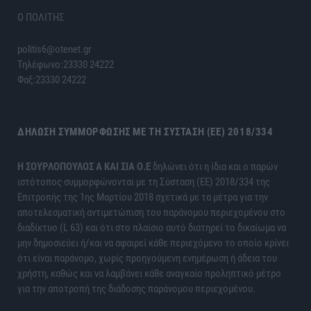
Ο ΠΟΛΙΤΗΣ
politis6@otenet.gr
Τηλέφωνο:23330 24222
Φαξ:23330 24222
ΔΉΛΩΣΗ ΣΥΜΜΌΡΦΩΣΗΣ ΜΕ ΤΗ ΣΎΣΤΑΣΗ (ΕΕ) 2018/334
H ΣΟΥΡΛΟΠΟΥΛΟΣ Α ΚΑΙ ΣΙΑ Ο.Ε
δηλώνει ότι η ίδια και ο παρών
ιστότοπος συμμορφώνονται με τη Σύσταση (ΕΕ) 2018/334 της
Επιτροπής της 1ης Μαρτίου 2018 σχετικά με τα μέτρα για την
αποτελεσματική αντιμετώπιση του παράνομου περιεχομένου στο
διαδίκτυο (L 63) και ότι στο πλαίσιο αυτό διατηρεί το δικαίωμα να
μην δημοσιεύει ή/και να αφαιρεί κάθε περιεχόμενο το οποίο κρίνει
ότι είναι παράνομο, χωρίς προηγούμενη ενημέρωση ή άδεια του
χρήστη, καθώς και να λαμβάνει κάθε αναγκαίο προληπτικό μέτρο
για την αποτροπή της διάδοσης παράνομου περιεχομένου.