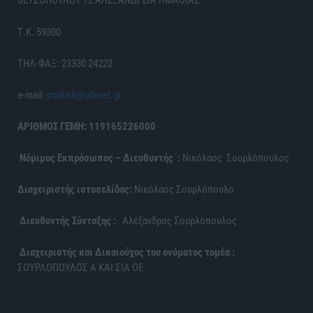
ΒΕΤΣΟΠΟΥΛΟΥ 72 ΑΛΕΞΑΝΔΡΕΙΑ ΗΜΑΘΙΑΣ
Τ.Κ. 59300
ΤΗΛ-ΦΑΞ: 23330 24222
e-mail:
politis6@otenet.gr
ΑΡΙΘΜΟΣ ΓΕΜΗ: 119165226000
Νόμιμος Εκπρόσωπος – Διευθυντής :
Νικόλαος Σουρλόπουλος
Διαχειριστής ιστοσελίδας:
Νικόλαος Σουρλόπουλο
Διευθυντής Σύνταξης :
Αλέξανδρος Σουρλόπουλος
Διαχειριστής και Δικαιούχος του ονόματος τομέα :
ΣΟΥΡΛΟΠΟΥΛΟΣ Α ΚΑΙ ΣΙΑ ΟΕ