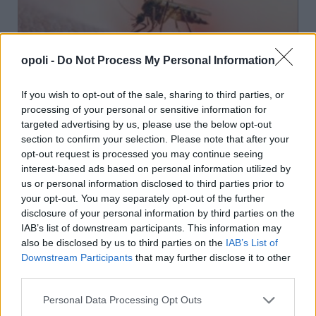
opoli -
Do Not Process My Personal Information
If you wish to opt-out of the sale, sharing to third parties, or
Ιός του Δυτικού Νείλου: Στις περιοχές υψηλού
processing of your personal or sensitive information for
targeted advertising by us, please use the below opt-out
κινδύνου και η Νάουσα – Αυξάνονται τα κρούσματα
section to confirm your selection. Please note that after your
στη χώρα
opt-out request is processed you may continue seeing
Πέμπτη, 6 Αυγούστου 2026 10:12 ΠΜ
interest-based ads based on personal information utilized by
us or personal information disclosed to third parties prior to
your opt-out. You may separately opt-out of the further
disclosure of your personal information by third parties on the
IAB’s list of downstream participants. This information may
also be disclosed by us to third parties on the
IAB’s List of
Downstream Participants
that may further disclose it to other
third parties.
Personal Data Processing Opt Outs