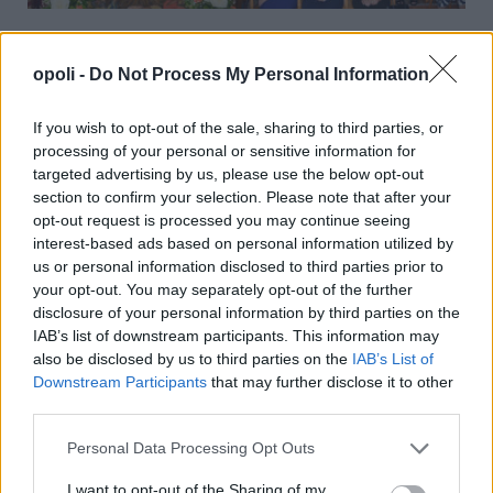
Με λαμπρότητα εορτάστηκε η Μεταμόρφωση του
Σωτήρος στο Λιανοβέργι
opoli -
Do Not Process My Personal Information
Παρασκευή, 7 Αυγούστου 2026 9:58 ΠΜ
If you wish to opt-out of the sale, sharing to third parties, or
processing of your personal or sensitive information for
targeted advertising by us, please use the below opt-out
section to confirm your selection. Please note that after your
opt-out request is processed you may continue seeing
interest-based ads based on personal information utilized by
us or personal information disclosed to third parties prior to
your opt-out. You may separately opt-out of the further
disclosure of your personal information by third parties on the
IAB’s list of downstream participants. This information may
also be disclosed by us to third parties on the
IAB’s List of
Downstream Participants
that may further disclose it to other
third parties.
Personal Data Processing Opt Outs
I want to opt-out of the Sharing of my