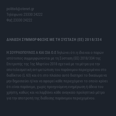
politis6@otenet.gr
Τηλέφωνο:23330 24222
Φαξ:23330 24222
ΔΉΛΩΣΗ ΣΥΜΜΌΡΦΩΣΗΣ ΜΕ ΤΗ ΣΎΣΤΑΣΗ (ΕΕ) 2018/334
H ΣΟΥΡΛΟΠΟΥΛΟΣ Α ΚΑΙ ΣΙΑ Ο.Ε
δηλώνει ότι η ίδια και ο παρών
ιστότοπος συμμορφώνονται με τη Σύσταση (ΕΕ) 2018/334 της
Επιτροπής της 1ης Μαρτίου 2018 σχετικά με τα μέτρα για την
αποτελεσματική αντιμετώπιση του παράνομου περιεχομένου στο
διαδίκτυο (L 63) και ότι στο πλαίσιο αυτό διατηρεί το δικαίωμα να
μην δημοσιεύει ή/και να αφαιρεί κάθε περιεχόμενο το οποίο κρίνει
ότι είναι παράνομο, χωρίς προηγούμενη ενημέρωση ή άδεια του
χρήστη, καθώς και να λαμβάνει κάθε αναγκαίο προληπτικό μέτρο
για την αποτροπή της διάδοσης παράνομου περιεχομένου.