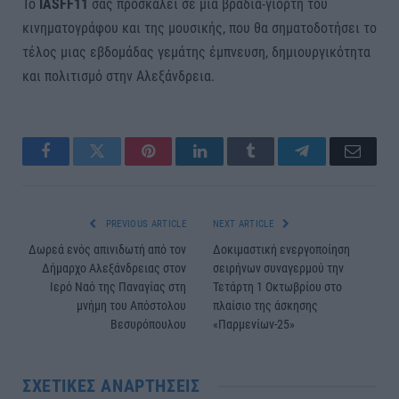
Το
IASFF11
σας προσκαλεί σε μια βραδιά-γιορτή του
κινηματογράφου και της μουσικής, που θα σηματοδοτήσει το
τέλος μιας εβδομάδας γεμάτης έμπνευση, δημιουργικότητα
και πολιτισμό στην Αλεξάνδρεια.
Facebook
Twitter
Pinterest
LinkedIn
Tumblr
Telegram
Email
PREVIOUS ARTICLE
NEXT ARTICLE
Δωρεά ενός απινιδωτή από τον
Δοκιμαστική ενεργοποίηση
Δήμαρχο Αλεξάνδρειας στον
σειρήνων συναγερμού την
Ιερό Ναό της Παναγίας στη
Τετάρτη 1 Οκτωβρίου στο
μνήμη του Απόστολου
πλαίσιο της άσκησης
Βεσυρόπουλου
«Παρμενίων-25»
ΣΧΕΤΙΚΈΣ ΑΝΑΡΤΉΣΕΙΣ