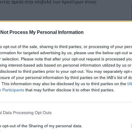
ντας άμεσα στην επιβολή των προστίμων στους
ποιούνται τα στοιχεία από το ηλεκτρονικό αρχείο
Not Process My Personal Information
ρούντων οχημάτων που διαθέτει το Υπουργείο
ν κλεμμένων οχημάτων του Υπουργείου Προστασίας
to opt-out of the sale, sharing to third parties, or processing of your per
ν του Υπουργείου Εσωτερικών, των
formation for targeted advertising by us, please use the below opt-out s
 Εναλλακτικής Διαχείρισης Οχημάτων Ελλάδος και
r selection. Please note that after your opt-out request is processed y
eing interest-based ads based on personal information utilized by us or
ου Κέντρου Πληροφοριών του Επικουρικού
disclosed to third parties prior to your opt-out. You may separately opt-
 από Ατυχήματα Αυτοκινήτων.
losure of your personal information by third parties on the IAB’s list of
. This information may also be disclosed by us to third parties on the
IA
Participants
that may further disclose it to other third parties.
άτων θα ενημερώνονται για την παράβαση και θα
τιμο με τη μορφή παράβολου έως
250 ευρώ
που θα
ένου στη συνέχεια να ασφαλίσουν στη το όχημά
l Data Processing Opt Outs
 θα βρεθούν αντιμέτωποι με πρόστιμο
500 ευρώ
και
σεις, όπως αφαίρεση διπλώματος για 6 μήνες και
o opt-out of the Sharing of my personal data.