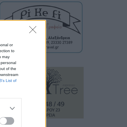
sonal or
ection to
ou may
 personal
out of the
 downstream
B’s List of