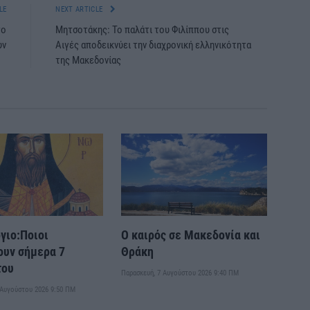
LE
NEXT ARTICLE
το
Μητσοτάκης: Το παλάτι του Φιλίππου στις
υν
Αιγές αποδεικνύει την διαχρονική ελληνικότητα
της Μακεδονίας
γιο:Ποιοι
Ο καιρός σε Μακεδονία και
ουν σήμερα 7
Θράκη
του
Παρασκευή, 7 Αυγούστου 2026 9:40 ΠΜ
 Αυγούστου 2026 9:50 ΠΜ