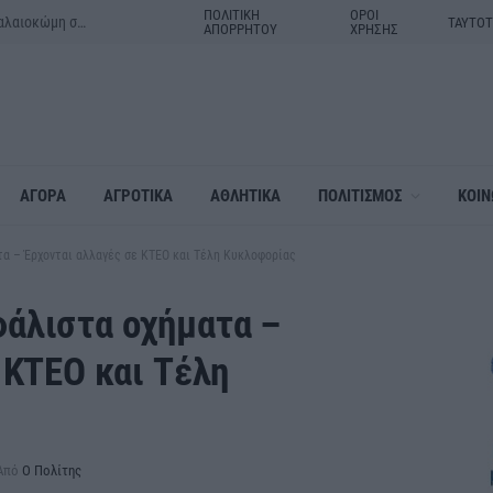
ΠΟΛΙΤΙΚΗ
ΟΡΟΙ
Μητέρα και γιος τα θύματα του τροχαίου δυστυχήματος στην Παλαιοκώμη στις Σέρρες
ΤΑΥΤΟ
ΑΠΟΡΡΗΤΟΥ
ΧΡΗΣΗΣ
ΑΓΟΡΑ
ΑΓΡΟΤΙΚΑ
ΑΘΛΗΤΙΚΑ
ΠΟΛΙΤΙΣΜΟΣ
ΚΟΙΝ
α – Έρχονται αλλαγές σε ΚΤΕΟ και Τέλη Κυκλοφορίας
άλιστα οχήματα –
 ΚΤΕΟ και Τέλη
Από
Ο Πολίτης