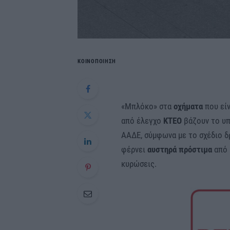
ΚΟΙΝΟΠΟΙΗΣΗ
«Μπλόκο» στα
οχήματα
που είν
από έλεγχο
ΚΤΕΟ
βάζουν το υπ
ΑΑΔΕ, σύμφωνα με το σχέδιο δ
φέρνει
αυστηρά πρόστιμα
από 
κυρώσεις.