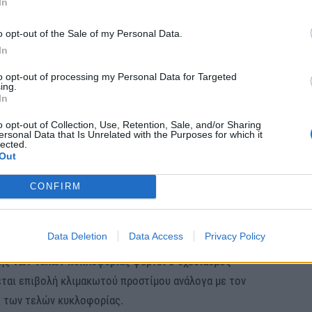
ς κυκλοφορίας.
In
o opt-out of the Sale of my Personal Data.
In
to opt-out of processing my Personal Data for Targeted
 πλατφόρμας θα εντοπίζονται και τα οχήματα που
ing.
In
 έλεγχο στα ΚΤΕΟ.
o opt-out of Collection, Use, Retention, Sale, and/or Sharing
ersonal Data that Is Unrelated with the Purposes for which it
ασμό, στους κατόχους των οχημάτων αυτών θα
lected.
Out
ρώ
, ενώ αν η παράβαση διαπιστωθεί σε έλεγχο της
ώνεται στα
400 ευρώ.
CONFIRM
Data Deletion
Data Access
Privacy Policy
σης των
τελών κυκλοφορίας
φέρνει ο σχεδιασμός
ται επιβολή κλιμακωτού προστίμου ανάλογα με τον
 των τελών κυκλοφορίας.