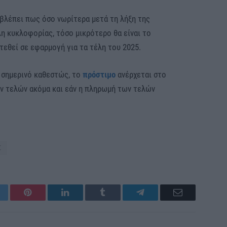
βλέπει πως όσο νωρίτερα μετά τη λήξη της
η κυκλοφορίας, τόσο μικρότερο θα είναι το
 τεθεί σε εφαρμογή για τα τέλη του 2025.
 σημερινό καθεστώς, το
πρόστιμο
ανέρχεται στο
ων τελών ακόμα και εάν η πληρωμή των τελών
Σ
itter
Pinterest
LinkedIn
Tumblr
Telegram
Email