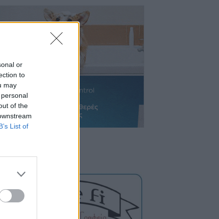
sonal or
ection to
ou may
 personal
out of the
 downstream
B’s List of