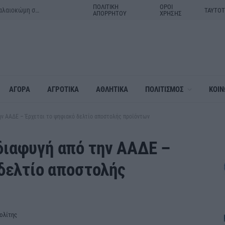
ΠΟΛΙΤΙΚΗ
ΟΡΟΙ
Μητέρα και γιος τα θύματα του τροχαίου δυστυχήματος στην Παλαιοκώμη στις Σέρρες
ΤΑΥΤΟ
ΑΠΟΡΡΗΤΟΥ
ΧΡΗΣΗΣ
ΑΓΟΡΑ
ΑΓΡΟΤΙΚΑ
ΑΘΛΗΤΙΚΑ
ΠΟΛΙΤΙΣΜΟΣ
ΚΟΙΝ
ν ΑΑΔΕ – Έρχεται το ψηφιακό δελτίο αποστολής προϊόντων
ιαφυγή από την ΑΑΔΕ –
δελτίο αποστολής
ολίτης