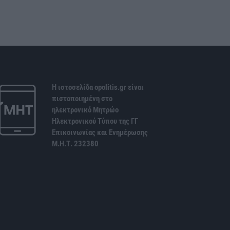
Η ιστοσελίδα opolitis.gr είναι
πιστοποιημένη στο
ηλεκτρονικό Μητρώο
Ηλεκτρονικού Τύπου της ΓΓ
Επικοινωνίας και Ενημέρωσης
Μ.Η.Τ. 232380