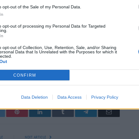
φαση του Διοικητή θα εξειδικευτούν οι ειδικότερες
o opt-out of the Sale of my Personal Data.
οτήτων , οι προδιαγραφές, το περιεχόμενο και ο
In
στατικών διακίνησης, ο τρόπος και τα κανάλια
to opt-out of processing my Personal Data for Targeted
ing.
αι κάθε άλλη λεπτομέρεια.
In
o opt-out of Collection, Use, Retention, Sale, and/or Sharing
ersonal Data that Is Unrelated with the Purposes for which it
lected.
Out
CONFIRM
ΓΗ
ΨΗΦΙΑΚΟ ΔΕΛΤΙΟ
Data Deletion
Data Access
Privacy Policy
itter
Pinterest
LinkedIn
Tumblr
Telegram
Email
LE
NEXT ARTICLE