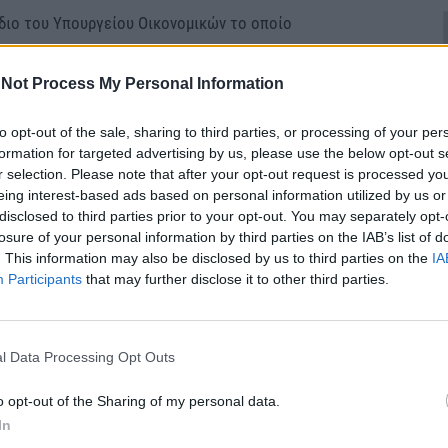
διο του Υπουργείου Οικονομικών το οποίο
λέφθηκε η ψηφιακή έκδοση των απαιτούμενων από
ελεγκτικά πρότυπα παραστατικών για τη διακίνηση
Not Process My Personal Information
 στην ΑΑΔΕ.
to opt-out of the sale, sharing to third parties, or processing of your per
formation for targeted advertising by us, please use the below opt-out s
 η διευκόλυνση αφενός των επιχειρήσεων για την
r selection. Please note that after your opt-out request is processed y
η των συναλλαγών τους και αφετέρου της
eing interest-based ads based on personal information utilized by us or
η διενέργεια των σχετικών επαληθεύσεων στο
disclosed to third parties prior to your opt-out. You may separately opt-
losure of your personal information by third parties on the IAB’s list of
πό αυτή ελέγχων.
. This information may also be disclosed by us to third parties on the
IA
Participants
that may further disclose it to other third parties.
ιακή έκδοση παραστατικών διακίνησης αγαθών
γραφές και σημάνσεις αλλά και απευθείας διαβίβαση
ων Εσόδων.
l Data Processing Opt Outs
o opt-out of the Sharing of my personal data.
 εφαρμογής, εξαιρέσεις και έναρξη ισχύος των νέων
In
 κοινή απόφαση του υπουργού Οικονομικών και του