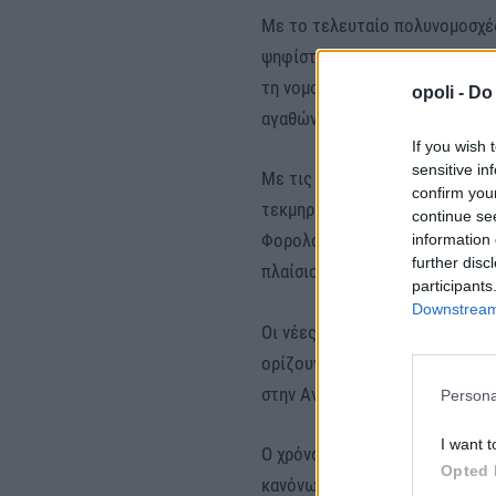
Με το τελευταίο πολυνομοσχέ
ψηφίστηκε από τη Βουλή προβ
τη νομοθεσία για τα ελληνικά 
opoli -
Do 
αγαθών και η διαβίβαση αυτών
If you wish 
sensitive in
Με τις διατάξεις, επιδιώκεται
confirm you
τεκμηρίωση και παρακολούθησ
continue se
Φορολογικής Διοίκησης κατά τ
information 
further disc
πλαίσιο των διενεργούμενων α
participants
Downstream 
Οι νέες διατάξεις για την ψηφ
ορίζουν συγκεκριμένες προδια
στην Ανεξάρτητη Αρχή Δημοσί
Persona
I want t
Ο χρόνος διαβίβασης, η έκταση
Opted 
κανόνων έχουν παραπεμφθεί σε