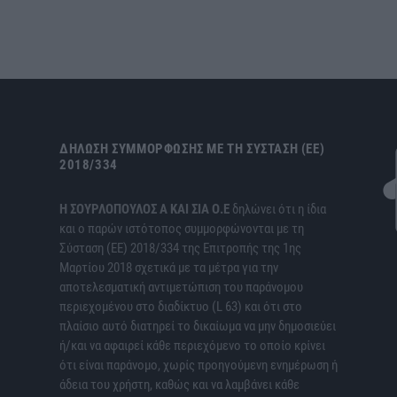
ΔΉΛΩΣΗ ΣΥΜΜΌΡΦΩΣΗΣ ΜΕ ΤΗ ΣΎΣΤΑΣΗ (ΕΕ)
2018/334
H ΣΟΥΡΛΟΠΟΥΛΟΣ Α ΚΑΙ ΣΙΑ Ο.Ε
δηλώνει ότι η ίδια
και ο παρών ιστότοπος συμμορφώνονται με τη
Σύσταση (ΕΕ) 2018/334 της Επιτροπής της 1ης
Μαρτίου 2018 σχετικά με τα μέτρα για την
αποτελεσματική αντιμετώπιση του παράνομου
περιεχομένου στο διαδίκτυο (L 63) και ότι στο
πλαίσιο αυτό διατηρεί το δικαίωμα να μην δημοσιεύει
ή/και να αφαιρεί κάθε περιεχόμενο το οποίο κρίνει
ότι είναι παράνομο, χωρίς προηγούμενη ενημέρωση ή
άδεια του χρήστη, καθώς και να λαμβάνει κάθε