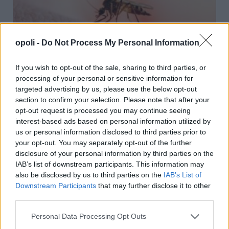
opoli -
Do Not Process My Personal Information
If you wish to opt-out of the sale, sharing to third parties, or
Ιός του Δυτικού Νείλου: Στις περιοχές υψηλού
processing of your personal or sensitive information for
κινδύνου και η Νάουσα – Αυξάνονται τα κρούσματα
targeted advertising by us, please use the below opt-out
section to confirm your selection. Please note that after your
στη χώρα
opt-out request is processed you may continue seeing
Πέμπτη, 6 Αυγούστου 2026 10:12 ΠΜ
interest-based ads based on personal information utilized by
us or personal information disclosed to third parties prior to
your opt-out. You may separately opt-out of the further
disclosure of your personal information by third parties on the
IAB’s list of downstream participants. This information may
also be disclosed by us to third parties on the
IAB’s List of
Downstream Participants
that may further disclose it to other
third parties.
Personal Data Processing Opt Outs