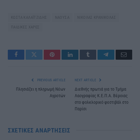
ΚΩΣΤΑ ΚΑΛΑΪΤΖΙΔΗΣ
ΝΑΟΥΣΑ
ΝΙΚΟΛΑΣ ΚΡΑΝΙΚΟΛΑΣ
ΠΑΙΔΙΚΕΣ ΧΑΡΕΣ
Facebook
Twitter
Pinterest
LinkedIn
Tumblr
Telegram
Email
PREVIOUS ARTICLE
NEXT ARTICLE
Πλησιάζει η πληρωμή Νέων
Διεθνής πρωτιά για το Τμήμα
Αγροτών
Λαογραφίας Κ.Ε.Π.Α. Βέροιας
στο φολκλορικό φεστιβάλ στο
Παρίσι
ΣΧΕΤΙΚΈΣ ΑΝΑΡΤΉΣΕΙΣ