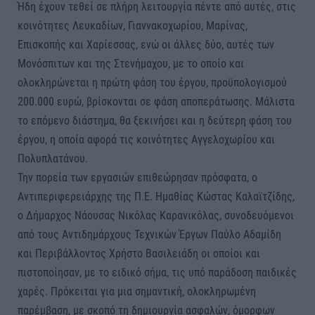
Ήδη έχουν τεθεί σε πλήρη λειτουργία πέντε από αυτές, στις
κοινότητες Λευκαδίων, Γιαννακοχωρίου, Μαρίνας,
Επισκοπής και Χαρίεσσας, ενώ οι άλλες δύο, αυτές των
Μονόσπιτων και της Στενήμαχου, με το οποίο και
ολοκληρώνεται η πρώτη φάση του έργου, προϋπολογισμού
200.000 ευρώ, βρίσκονται σε φάση αποπεράτωσης. Μάλιστα
το επόμενο διάστημα, θα ξεκινήσει και η δεύτερη φάση του
έργου, η οποία αφορά τις κοινότητες Αγγελοχωρίου και
Πολυπλατάνου.
Την πορεία των εργασιών επιθεώρησαν πρόσφατα, ο
Αντιπεριφερειάρχης της Π.Ε. Ημαθίας Κώστας Καλαϊτζίδης,
ο Δήμαρχος Νάουσας Νικόλας Καρανικόλας, συνοδευόμενοι
από τους Αντιδημάρχους Τεχνικών Έργων Παύλο Αδαμίδη
και Περιβάλλοντος Χρήστο Βασιλειάδη οι οποίοι και
πιστοποίησαν, με το ειδικό σήμα, τις υπό παράδοση παιδικές
χαρές. Πρόκειται για μια σημαντική, ολοκληρωμένη
παρέμβαση, με σκοπό τη δημιουργία ασφαλών, όμορφων