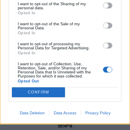
I want to opt-out of the Sharing of my
personal data.
Opted In
Η ομάδα κολύμβησης της Μακάμπι Τελ Αβίβ επέλεξε
I want to opt-out of the Sale of my
τη Νάουσα για την προετοιμασία της
Personal Data.
Opted In
Πέμπτη, 16 Ιουλίου 2026 9:36 ΠΜ
I want to opt-out of processing my
Personal Data for Targeted Advertising.
Opted In
I want to opt-out of Collection, Use,
Retention, Sale, and/or Sharing of my
Personal Data that Is Unrelated with the
Purposes for which it was collected.
Opted Out
CONFIRM
Data Deletion
Data Access
Privacy Policy