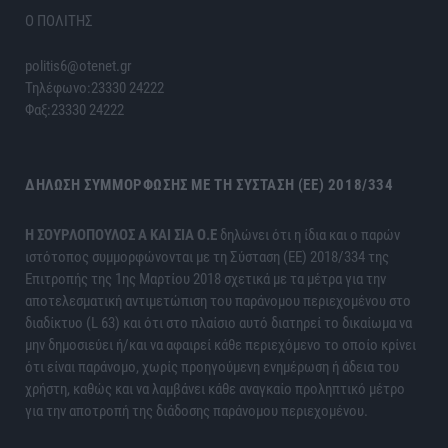
Ο ΠΟΛΙΤΗΣ
politis6@otenet.gr
Τηλέφωνο:23330 24222
Φαξ:23330 24222
ΔΉΛΩΣΗ ΣΥΜΜΌΡΦΩΣΗΣ ΜΕ ΤΗ ΣΎΣΤΑΣΗ (ΕΕ) 2018/334
H ΣΟΥΡΛΟΠΟΥΛΟΣ Α ΚΑΙ ΣΙΑ Ο.Ε
δηλώνει ότι η ίδια και ο παρών
ιστότοπος συμμορφώνονται με τη Σύσταση (ΕΕ) 2018/334 της
Επιτροπής της 1ης Μαρτίου 2018 σχετικά με τα μέτρα για την
αποτελεσματική αντιμετώπιση του παράνομου περιεχομένου στο
διαδίκτυο (L 63) και ότι στο πλαίσιο αυτό διατηρεί το δικαίωμα να
μην δημοσιεύει ή/και να αφαιρεί κάθε περιεχόμενο το οποίο κρίνει
ότι είναι παράνομο, χωρίς προηγούμενη ενημέρωση ή άδεια του
χρήστη, καθώς και να λαμβάνει κάθε αναγκαίο προληπτικό μέτρο
για την αποτροπή της διάδοσης παράνομου περιεχομένου.