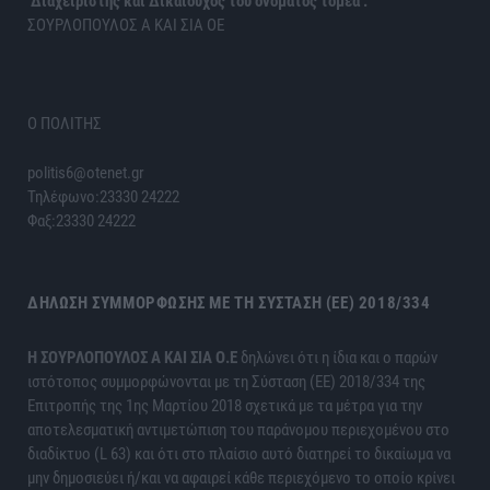
Διαχειριστής και Δικαιούχος του ονόματος τομέα :
ΣΟΥΡΛΟΠΟΥΛΟΣ Α ΚΑΙ ΣΙΑ ΟΕ
Ο ΠΟΛΙΤΗΣ
politis6@otenet.gr
Τηλέφωνο:23330 24222
Φαξ:23330 24222
ΔΉΛΩΣΗ ΣΥΜΜΌΡΦΩΣΗΣ ΜΕ ΤΗ ΣΎΣΤΑΣΗ (ΕΕ) 2018/334
H ΣΟΥΡΛΟΠΟΥΛΟΣ Α ΚΑΙ ΣΙΑ Ο.Ε
δηλώνει ότι η ίδια και ο παρών
ιστότοπος συμμορφώνονται με τη Σύσταση (ΕΕ) 2018/334 της
Επιτροπής της 1ης Μαρτίου 2018 σχετικά με τα μέτρα για την
αποτελεσματική αντιμετώπιση του παράνομου περιεχομένου στο
διαδίκτυο (L 63) και ότι στο πλαίσιο αυτό διατηρεί το δικαίωμα να
μην δημοσιεύει ή/και να αφαιρεί κάθε περιεχόμενο το οποίο κρίνει