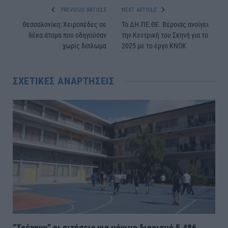
PREVIOUS ARTICLE
NEXT ARTICLE
Θεσσαλονίκη: Χειροπέδες σε
Το ΔΗ.ΠΕ.ΘΕ. Βέροιας ανοίγει
δέκα άτομα που οδηγούσαν
την Κεντρική του Σκηνή για το
χωρίς δίπλωμα
2025 με το έργο ΚΝΟΚ
ΣΧΕΤΙΚΈΣ ΑΝΑΡΤΉΣΕΙΣ
”Τρέχουν” οι αιτήσεις για μόνιμο διορισμό 5.486