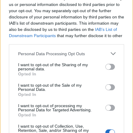
“Back to the ’80s & ’90s” με τον Κώστα Μπίγαλη την
us or personal information disclosed to third parties prior to
Πέμπτη 27 Αυγούστου, στο 1ο Φεστιβάλ Κοινοτήτων
your opt-out. You may separately opt-out of the further
του Δήμου Αλεξάνδρειας
disclosure of your personal information by third parties on the
IAB’s list of downstream participants. This information may
Τετάρτη, 5 Αυγούστου 2026 7:08 ΜΜ
also be disclosed by us to third parties on the
IAB’s List of
Downstream Participants
that may further disclose it to other
third parties.
Personal Data Processing Opt Outs
I want to opt-out of the Sharing of my
personal data.
Opted In
I want to opt-out of the Sale of my
Personal Data.
Opted In
I want to opt-out of processing my
Personal Data for Targeted Advertising.
Opted In
I want to opt-out of Collection, Use,
Retention, Sale, and/or Sharing of my