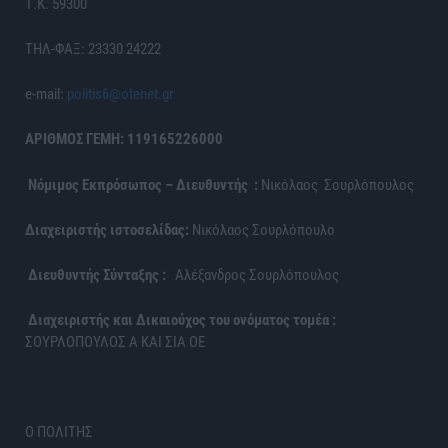
Τ.Κ. 59300
ΤΗΛ-ΦΑΞ: 23330 24222
e-mail:
politis6@otenet.gr
ΑΡΙΘΜΟΣ ΓΕΜΗ: 119165226000
Νόμιμος Εκπρόσωπος – Διευθυντής :
Νικόλαος Σουρλόπουλος
Διαχειριστής ιστοσελίδας:
Νικόλαος Σουρλόπουλο
Διευθυντής Σύνταξης :
Αλέξανδρος Σουρλόπουλος
Διαχειριστής και Δικαιούχος του ονόματος τομέα :
ΣΟΥΡΛΟΠΟΥΛΟΣ Α ΚΑΙ ΣΙΑ ΟΕ
Ο ΠΟΛΙΤΗΣ