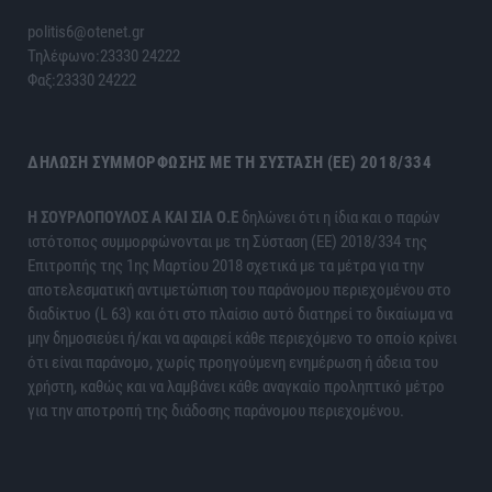
politis6@otenet.gr
Τηλέφωνο:23330 24222
Φαξ:23330 24222
ΔΉΛΩΣΗ ΣΥΜΜΌΡΦΩΣΗΣ ΜΕ ΤΗ ΣΎΣΤΑΣΗ (ΕΕ) 2018/334
H ΣΟΥΡΛΟΠΟΥΛΟΣ Α ΚΑΙ ΣΙΑ Ο.Ε
δηλώνει ότι η ίδια και ο παρών
ιστότοπος συμμορφώνονται με τη Σύσταση (ΕΕ) 2018/334 της
Επιτροπής της 1ης Μαρτίου 2018 σχετικά με τα μέτρα για την
αποτελεσματική αντιμετώπιση του παράνομου περιεχομένου στο
διαδίκτυο (L 63) και ότι στο πλαίσιο αυτό διατηρεί το δικαίωμα να
μην δημοσιεύει ή/και να αφαιρεί κάθε περιεχόμενο το οποίο κρίνει
ότι είναι παράνομο, χωρίς προηγούμενη ενημέρωση ή άδεια του
χρήστη, καθώς και να λαμβάνει κάθε αναγκαίο προληπτικό μέτρο
για την αποτροπή της διάδοσης παράνομου περιεχομένου.