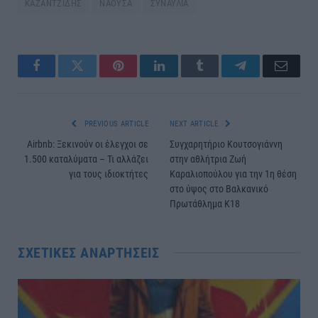
ΚΑΖΑΝΤΖΙΔΗΣ
ΝΑΟΥΣΑ
ΣΥΝΑΥΛΙΑ
Facebook
Twitter
Pinterest
LinkedIn
Tumblr
Telegram
Email
PREVIOUS ARTICLE
NEXT ARTICLE
Airbnb: Ξεκινούν οι έλεγχοι σε
Συγχαρητήριο Κουτσογιάννη
1.500 καταλύματα – Τι αλλάζει
στην αθλήτρια Ζωή
για τους ιδιοκτήτες
Καραλιοπούλου για την 1η θέση
στο ύψος στο Βαλκανικό
Πρωτάθλημα Κ18
ΣΧΕΤΙΚΈΣ ΑΝΑΡΤΉΣΕΙΣ