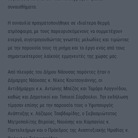
συναισθήματα.
Η συναυλία πραγματοποιήθηκε σε ιδιαίτερα θερμή
ατμόσφαιρα, με τους παρευρισκόμενους να συμμετέχουν
ενεργά, σιγοτραγουδώντας γνωστές μελωδίες και τιμώντας
με την παρουσία τους τη μνήμη και το έργο ενός από τους
σημαντικότερους λαϊκούς ερμηνευτές της χώρας μας.
Από πλευράς του Δήμου Νάουσας παρόντες ήταν ο
Δήμαρχος Νάουσας κ. Νίκος Κουτσογιάννης, οι
Αντιδήμαρχοι κ.κ. Αντώνης Μπέζος και Ταμάρα Λογγινίδου,
καθώς και Δημοτικοί και Τοπικοί Σύμβουλοι. Την εκδήλωση
τίμησαν επίσης με την παρουσία τους ο Υφυπουργός
Ανάπτυξης κ. Λάζαρος Τσαβδαρίδης, ο Σεβασμιώτατος
Μητροπολίτης Βεροίας, Ναούσης και Καμπανίας κ.
Παντελεήμων και ο Πρόεδρος της Αναπτυξιακής Ημαθίας κ.