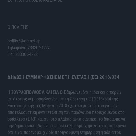
ΣΟΥΡΛΟΠΟΥΛΟΣ Α ΚΑΙ ΣΙΑ ΟΕ
Ο ΠΟΛΙΤΗΣ
politis6@otenet.gr
Τηλέφωνο:23330 24222
Φαξ:23330 24222
ΔΉΛΩΣΗ ΣΥΜΜΌΡΦΩΣΗΣ ΜΕ ΤΗ ΣΎΣΤΑΣΗ (ΕΕ) 2018/334
H ΣΟΥΡΛΟΠΟΥΛΟΣ Α ΚΑΙ ΣΙΑ Ο.Ε
δηλώνει ότι η ίδια και ο παρών
ιστότοπος συμμορφώνονται με τη Σύσταση (ΕΕ) 2018/334 της
Επιτροπής της 1ης Μαρτίου 2018 σχετικά με τα μέτρα για την
αποτελεσματική αντιμετώπιση του παράνομου περιεχομένου στο
διαδίκτυο (L 63) και ότι στο πλαίσιο αυτό διατηρεί το δικαίωμα να
μην δημοσιεύει ή/και να αφαιρεί κάθε περιεχόμενο το οποίο κρίνει
ότι είναι παράνομο, χωρίς προηγούμενη ενημέρωση ή άδεια του