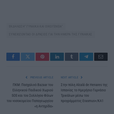
ΕΚΔΗΛΩΣΗ'' ΓΥΝΑΙΚΑ ΚΑΙ ΟΙΚΟΓΕΝΕΙΑ''
ΣΥΝΕΧΙΖΟΝΤΑΟ ΟΙ ΔΡΑΣΕΙΣ ΓΙΑ ΤΗΝ ΗΜΕΡΑ ΤΗΣ ΓΥΝΑΙΚΑΣ
Facebook
Twitter
Pinterest
LinkedIn
Tumblr
Telegram
Email
PREVIOUS ARTICLE
NEXT ARTICLE
ΠΚΜ: Πασχαλινό Βazaar του
Στην πόλη Alcalá de Henares της
Ελληνικού Παιδικού Χωριού
Ισπανίας το Hμερήσιο Γυμνάσιο
SOS και του Συλλόγου Φίλων
Τρικάλων μέσω του
του νοσοκομείου Παπαγεωργίου
προγράμματος Erasmus+/ΚΑ1
«η Αντηρίδα»