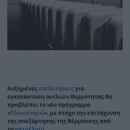
Αυξημένες
επιδοτήσεις
για
εγκατάσταση
αντλιών θερμότητας
θα
προβλέπει το νέο πρόγραμμα
«
Εξοικονομώ
», με στόχο την επιτάχυνση
της απεξάρτησης της θέρμανσης από
το
πετρέλαιο.