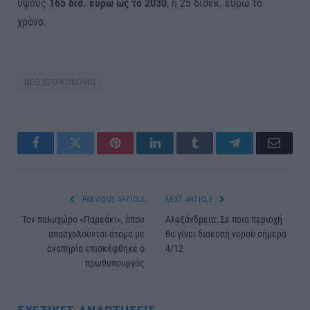
ύψους
165 δισ. ευρώ ως το 2030
, ή 25 δισεκ. ευρώ το
χρόνο.
ΝΕΟ ΕΞΟΙΚΟΝΟΜΩ
Facebook
Twitter
Pinterest
LinkedIn
Tumblr
Telegram
Email
PREVIOUS ARTICLE
NEXT ARTICLE
Τον πολυχώρο «Παρεάκι», όπου
Αλεξάνδρεια: Σε ποια περιοχή
απασχολούνται άτομα με
θα γίνει διακοπή νερού σήμερα
αναπηρία επισκέφθηκε ο
4/12
πρωθυπουργός