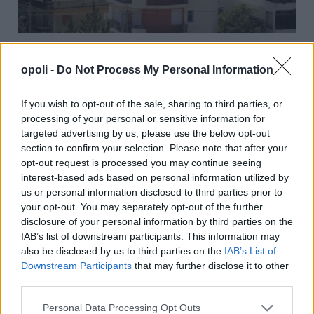
Ενοίκια: Τέλος στις πληρωμές με μετρητά από 1η
Οκτώβρη, οι υποχρεώσεις και οι κυρώσεις που
opoli -
Do Not Process My Personal Information
έρχονται
If you wish to opt-out of the sale, sharing to third parties, or
Παρασκευή, 31 Ιουλίου 2026 9:45 ΠΜ
processing of your personal or sensitive information for
targeted advertising by us, please use the below opt-out
section to confirm your selection. Please note that after your
opt-out request is processed you may continue seeing
interest-based ads based on personal information utilized by
us or personal information disclosed to third parties prior to
your opt-out. You may separately opt-out of the further
disclosure of your personal information by third parties on the
IAB’s list of downstream participants. This information may
also be disclosed by us to third parties on the
IAB’s List of
Downstream Participants
that may further disclose it to other
third parties.
Personal Data Processing Opt Outs