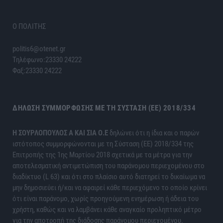
Ο ΠΟΛΙΤΗΣ
politis6@otenet.gr
Τηλέφωνο:23330 24222
Φαξ:23330 24222
ΔΉΛΩΣΗ ΣΥΜΜΌΡΦΩΣΗΣ ΜΕ ΤΗ ΣΎΣΤΑΣΗ (ΕΕ) 2018/334
H ΣΟΥΡΛΟΠΟΥΛΟΣ Α ΚΑΙ ΣΙΑ Ο.Ε
δηλώνει ότι η ίδια και ο παρών
ιστότοπος συμμορφώνονται με τη Σύσταση (ΕΕ) 2018/334 της
Επιτροπής της 1ης Μαρτίου 2018 σχετικά με τα μέτρα για την
αποτελεσματική αντιμετώπιση του παράνομου περιεχομένου στο
διαδίκτυο (L 63) και ότι στο πλαίσιο αυτό διατηρεί το δικαίωμα να
μην δημοσιεύει ή/και να αφαιρεί κάθε περιεχόμενο το οποίο κρίνει
ότι είναι παράνομο, χωρίς προηγούμενη ενημέρωση ή άδεια του
χρήστη, καθώς και να λαμβάνει κάθε αναγκαίο προληπτικό μέτρο
για την αποτροπή της διάδοσης παράνομου περιεχομένου.