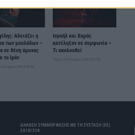
γίδης: Αδειάζει η
Ισραήλ και Χαμάς
ρα των μουλάδων –
κατέληξαν σε συμφωνία –
α σε θέση άμυνας
Τι ακολουθεί
ο το Ιράν
Πέμπτη, 9 Οκτωβρίου 2025 8:37 ΠΜ
6 Ιανουαρίου 2026 8:48 ΠΜ
ΔΉΛΩΣΗ ΣΥΜΜΌΡΦΩΣΗΣ ΜΕ ΤΗ ΣΎΣΤΑΣΗ (ΕΕ)
2018/334