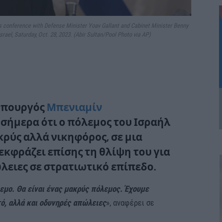
s conference with Defense Minister Yoav Gallant and Cabinet Minister Benny
 Israel, Saturday, Oct. 28, 2023. (Abir Sultan/Pool Photo via AP)
υπουργός
Μπενιαμίν
σήμερα ότι ο πόλεμος του Ισραήλ
ακρύς αλλά νικηφόρος, σε μια
κφράζει επίσης τη θλίψη του για
λειες σε στρατιωτικό επίπεδο.
εμο. Θα είναι ένας μακρύς πόλεμος. Έχουμε
ό, αλλά και οδυνηρές απώλειες
», αναφέρει σε