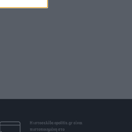
Η ιστοσελίδα opolitis.gr είναι
πιστοποιημένη στο