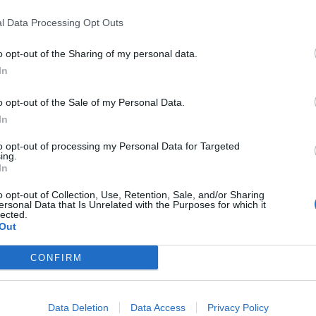
Of Israel
l Data Processing Opt Outs
o opt-out of the Sharing of my personal data.
In
o opt-out of the Sale of my Personal Data.
In
itter
Pinterest
LinkedIn
Tumblr
Telegram
Email
to opt-out of processing my Personal Data for Targeted
ing.
In
LE
NEXT ARTICLE
o opt-out of Collection, Use, Retention, Sale, and/or Sharing
ersonal Data that Is Unrelated with the Purposes for which it
με
Επίδομα θέρμανσης: Δείτε αν είστε δικαιούχος
lected.
κη
– Πώς θα κάνετε αίτηση
Out
CONFIRM
Data Deletion
Data Access
Privacy Policy