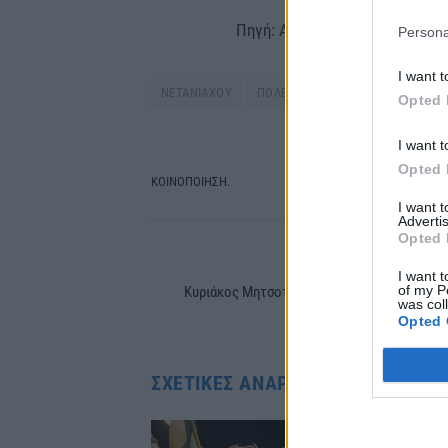
Πηγή: ΑΠΕ-ΜΠΕ, Reuters, Times 
Persona
I want t
ΝΕΤΑΝΙΑΧΟΥ
ΠΟΛΕΜΟΣ
Opted 
I want t
Opted 
ΚΟΙΝΟΠΟΙΗΣΗ.
Facebook
Tw
I want 
Advertis
Opted 
PREVIOUS ARTIC
I want t
of my P
Κυριάκος Μητσοτάκης: Η πρώτη συνάντηση 
was col
τον Κασσελά
Opted 
ΣΧΕΤΙΚΈΣ ΑΝΑΡΤΉΣΕΙΣ