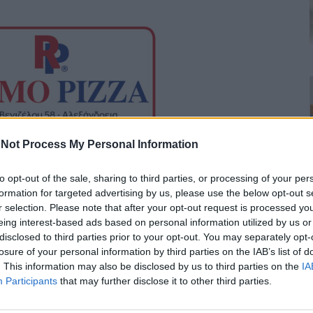
Not Process My Personal Information
to opt-out of the sale, sharing to third parties, or processing of your per
της μας είναι ένας ολόκληρος κόσμος
.
Ολόκληρο το
formation for targeted advertising by us, please use the below opt-out s
ς οικογένειες. Είμαστε όλοι μαζί σας την ώρα της
r selection. Please note that after your opt-out request is processed y
ετανιάχου.
eing interest-based ads based on personal information utilized by us or
disclosed to third parties prior to your opt-out. You may separately opt-
losure of your personal information by third parties on the IAB’s list of
έναν άδικο πόλεμο, τον πόλεμο για το σπίτι μας
»,
. This information may also be disclosed by us to third parties on the
IA
ομαι πολίτες του Ισραήλ:
θα ολοκληρώσουμε τη
Participants
that may further disclose it to other third parties.
 τη νίκη
».