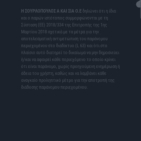
H ΣΟΥΡΛΟΠΟΥΛΟΣ Α ΚΑΙ ΣΙΑ Ο.Ε
δηλώνει ότι η ίδια
και ο παρών ιστότοπος συμμορφώνονται με τη
Σύσταση (ΕΕ) 2018/334 της Επιτροπής της 1ης
Μαρτίου 2018 σχετικά με τα μέτρα για την
αποτελεσματική αντιμετώπιση του παράνομου
περιεχομένου στο διαδίκτυο (L 63) και ότι στο
πλαίσιο αυτό διατηρεί το δικαίωμα να μην δημοσιεύει
ή/και να αφαιρεί κάθε περιεχόμενο το οποίο κρίνει
ότι είναι παράνομο, χωρίς προηγούμενη ενημέρωση ή
άδεια του χρήστη, καθώς και να λαμβάνει κάθε
αναγκαίο προληπτικό μέτρο για την αποτροπή της
διάδοσης παράνομου περιεχομένου.