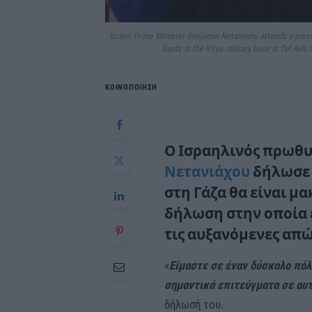
Israeli Prime Minister Benjamin Netanyahu attends a pres
Gantz in the Kirya military base in Tel Aviv,
ΚΟΙΝΟΠΟΙΗΣΗ
Ο Ισραηλινός πρωθ
Νετανιάχου
δήλωσε 
στη Γάζα θα είναι μ
δήλωση στην οποία ε
τις αυξανόμενες απώ
«
Είμαστε σε έναν δύσκολο πόλ
σημαντικά επιτεύγματα σε αυτ
δήλωσή του.