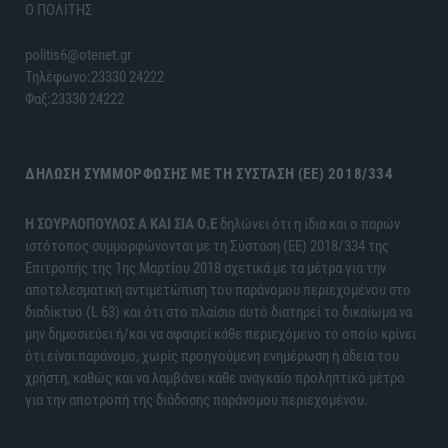
Ο ΠΟΛΙΤΗΣ
politis6@otenet.gr
Τηλέφωνο:23330 24222
Φαξ:23330 24222
ΔΉΛΩΣΗ ΣΥΜΜΌΡΦΩΣΗΣ ΜΕ ΤΗ ΣΎΣΤΑΣΗ (ΕΕ) 2018/334
H ΣΟΥΡΛΟΠΟΥΛΟΣ Α ΚΑΙ ΣΙΑ Ο.Ε
δηλώνει ότι η ίδια και ο παρών
ιστότοπος συμμορφώνονται με τη Σύσταση (ΕΕ) 2018/334 της
Επιτροπής της 1ης Μαρτίου 2018 σχετικά με τα μέτρα για την
αποτελεσματική αντιμετώπιση του παράνομου περιεχομένου στο
διαδίκτυο (L 63) και ότι στο πλαίσιο αυτό διατηρεί το δικαίωμα να
μην δημοσιεύει ή/και να αφαιρεί κάθε περιεχόμενο το οποίο κρίνει
ότι είναι παράνομο, χωρίς προηγούμενη ενημέρωση ή άδεια του
χρήστη, καθώς και να λαμβάνει κάθε αναγκαίο προληπτικό μέτρο
για την αποτροπή της διάδοσης παράνομου περιεχομένου.