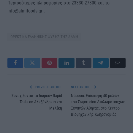
Περισσότερες πληροφορίες στο 23330 27800 και το
info@almifoods.gr .
ΟΡΕΚΤΙΚΑ ΕΛΛΗΝΙΚΗΣ ΦΥΣΗΣ ΤΗΣ ΑΛΜΗ
Facebook
Twitter
Pinterest
LinkedIn
Tumblr
Telegram
Email
PREVIOUS ARTICLE
NEXT ARTICLE
Συνεχίζονται τα δωρεάν Rapid
Νάουσα: Επίσκεψη 40 μελών
Tests σε Αλεξάνδρεια και
του Σωματείου Διπλωματούχων
Μελίκη
Ξεναγών Αθήνας, στο Κέντρο
Βιομηχανικής Κληρονομιάς