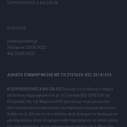
ΣΟΥΡΛΟΠΟΥΛΟΣ Α ΚΑΙ ΣΙΑ ΟΕ
Ο ΠΟΛΙΤΗΣ
politis6@otenet.gr
Τηλέφωνο:23330 24222
Φαξ:23330 24222
ΔΉΛΩΣΗ ΣΥΜΜΌΡΦΩΣΗΣ ΜΕ ΤΗ ΣΎΣΤΑΣΗ (ΕΕ) 2018/334
H ΣΟΥΡΛΟΠΟΥΛΟΣ Α ΚΑΙ ΣΙΑ Ο.Ε
δηλώνει ότι η ίδια και ο παρών
ιστότοπος συμμορφώνονται με τη Σύσταση (ΕΕ) 2018/334 της
Επιτροπής της 1ης Μαρτίου 2018 σχετικά με τα μέτρα για την
αποτελεσματική αντιμετώπιση του παράνομου περιεχομένου στο
διαδίκτυο (L 63) και ότι στο πλαίσιο αυτό διατηρεί το δικαίωμα να
μην δημοσιεύει ή/και να αφαιρεί κάθε περιεχόμενο το οποίο κρίνει
ότι είναι παράνομο, χωρίς προηγούμενη ενημέρωση ή άδεια του