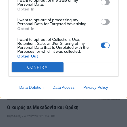
I want to opt-out of the Sale of my
Personal Data.
Opted In
Εορτολόγιο:Ποιοι γιορτάζουν σήμερα 7 Αυγούστου
I want to opt-out of processing my
Personal Data for Targeted Advertising.
Παρασκευή, 7 Αυγούστου 2026 9:50 ΠΜ
Opted In
I want to opt-out of Collection, Use,
Retention, Sale, and/or Sharing of my
Personal Data that Is Unrelated with the
Purposes for which it was collected.
Opted Out
CONFIRM
Data Deletion
Data Access
Privacy Policy
Ο καιρός σε Μακεδονία και Θράκη
Παρασκευή, 7 Αυγούστου 2026 9:40 ΠΜ