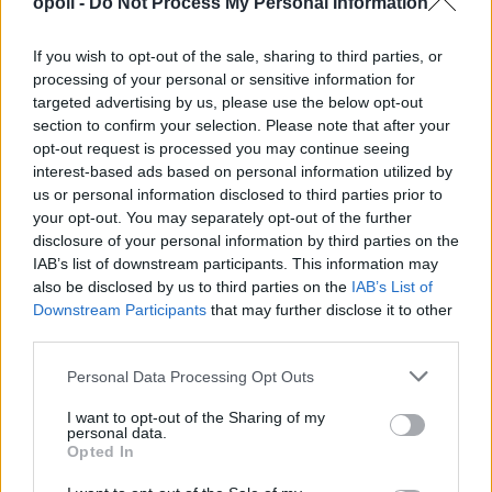
opoli -
Do Not Process My Personal Information
If you wish to opt-out of the sale, sharing to third parties, or
processing of your personal or sensitive information for
targeted advertising by us, please use the below opt-out
section to confirm your selection. Please note that after your
opt-out request is processed you may continue seeing
interest-based ads based on personal information utilized by
”Τρέχουν” οι θερινές εκπτώσεις:Οδηγός για
us or personal information disclosed to third parties prior to
ασφαλείς αγορές-Ποιες οι ”παγίδες”
your opt-out. You may separately opt-out of the further
disclosure of your personal information by third parties on the
Παρασκευή, 7 Αυγούστου 2026 10:06 ΠΜ
IAB’s list of downstream participants. This information may
also be disclosed by us to third parties on the
IAB’s List of
Downstream Participants
that may further disclose it to other
third parties.
Personal Data Processing Opt Outs
I want to opt-out of the Sharing of my
personal data.
Opted In