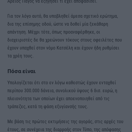
Άρειος Πάγος να εξηγήσει τι έχει αποφασίσει.
Για τον λόγο αυτό, θα υποβληθεί άμεσα σχετικό ερώτημα,
δια της επίσημης οδού, ώστε να δοθεί μία ξεκάθαρη
απάντηση. Μέχρι τότε, όπως προαναφέρθηκε, οι
διαχειριστές δε θα χρεώνουν τόκους στους οφειλέτες που
έχουν υπαχθεί στον νόμο Κατσέλη και έχουν ήδη ρυθμίσει
τα χρέη τους.
Πόσα είναι
Υπολογίζεται ότι στο εν λόγω καθεστώς έχουν ενταχθεί
περίπου 300.000 δάνεια, συνολικού ύψους 6 δισ. ευρώ, η
πλειονότητα των οποίων έχει αποενοποιηθεί από τις
τράπεζες, κατά τη φάση εξυγίανσής τους.
Με βάση τις πρώτες εκτιμήσεις της αγοράς, στις αρχές του
έτους, σε συνέχεια της διαρροής στον Τύπο, της απόφασης