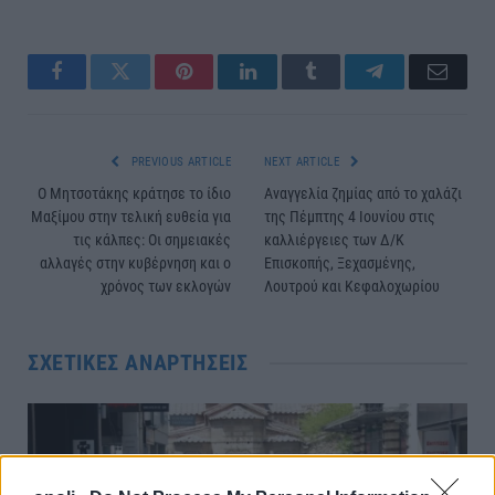
Facebook
Twitter
Pinterest
LinkedIn
Tumblr
Telegram
Email
PREVIOUS ARTICLE
NEXT ARTICLE
Ο Μητσοτάκης κράτησε το ίδιο
Αναγγελία ζημίας από το χαλάζι
Μαξίμου στην τελική ευθεία για
της Πέμπτης 4 Ιουνίου στις
τις κάλπες: Οι σημειακές
καλλιέργειες των Δ/Κ
αλλαγές στην κυβέρνηση και ο
Επισκοπής, Ξεχασμένης,
χρόνος των εκλογών
Λουτρού και Κεφαλοχωρίου
ΣΧΕΤΙΚΈΣ ΑΝΑΡΤΉΣΕΙΣ