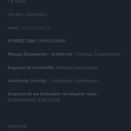
Τ.Κ. 59300
ΤΗΛ-ΦΑΞ: 23330 24222
e-mail:
politis6@otenet.gr
ΑΡΙΘΜΟΣ ΓΕΜΗ: 119165226000
Νόμιμος Εκπρόσωπος – Διευθυντής :
Νικόλαος Σουρλόπουλος
Διαχειριστής ιστοσελίδας:
Νικόλαος Σουρλόπουλο
Διευθυντής Σύνταξης :
Αλέξανδρος Σουρλόπουλος
Διαχειριστής και Δικαιούχος του ονόματος τομέα :
ΣΟΥΡΛΟΠΟΥΛΟΣ Α ΚΑΙ ΣΙΑ ΟΕ
Ο ΠΟΛΙΤΗΣ