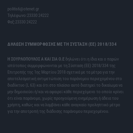
politis6@otenet.gr
Τηλέφωνο:23330 24222
Φαξ:23330 24222
ΔΉΛΩΣΗ ΣΥΜΜΌΡΦΩΣΗΣ ΜΕ ΤΗ ΣΎΣΤΑΣΗ (ΕΕ) 2018/334
H ΣΟΥΡΛΟΠΟΥΛΟΣ Α ΚΑΙ ΣΙΑ Ο.Ε
δηλώνει ότι η ίδια και ο παρών
ιστότοπος συμμορφώνονται με τη Σύσταση (ΕΕ) 2018/334 της
Επιτροπής της 1ης Μαρτίου 2018 σχετικά με τα μέτρα για την
αποτελεσματική αντιμετώπιση του παράνομου περιεχομένου στο
διαδίκτυο (L 63) και ότι στο πλαίσιο αυτό διατηρεί το δικαίωμα να
μην δημοσιεύει ή/και να αφαιρεί κάθε περιεχόμενο το οποίο κρίνει
ότι είναι παράνομο, χωρίς προηγούμενη ενημέρωση ή άδεια του
χρήστη, καθώς και να λαμβάνει κάθε αναγκαίο προληπτικό μέτρο
για την αποτροπή της διάδοσης παράνομου περιεχομένου.