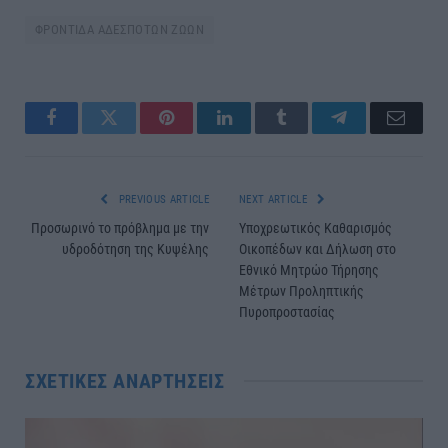
ΦΡΟΝΤΙΔΑ ΑΔΕΣΠΟΤΩΝ ΖΩΩΝ
Facebook
Twitter
Pinterest
LinkedIn
Tumblr
Telegram
Email
PREVIOUS ARTICLE
NEXT ARTICLE
Προσωρινό το πρόβλημα με την
Υποχρεωτικός Καθαρισμός
υδροδότηση της Κυψέλης
Οικοπέδων και Δήλωση στο
Εθνικό Μητρώο Τήρησης
Μέτρων Προληπτικής
Πυροπροστασίας
ΣΧΕΤΙΚΈΣ ΑΝΑΡΤΉΣΕΙΣ