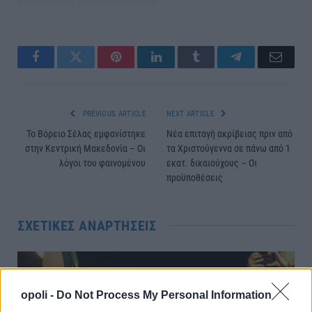
Facebook
Twitter
Pinterest
LinkedIn
Tumblr
Telegram
Email
PREVIOUS ARTICLE
NEXT ARTICLE
Το Βόρειο Σέλας εμφανίστηκε
Νέα επιταγή ακρίβειας πριν από
στην Κεντρική Μακεδονία – Oι
τα Χριστούγεννα σε πάνω από 1
λόγοι του φαινομένου
εκατ. δικαιούχους – Οι
προϋποθέσεις
ΣΧΕΤΙΚΈΣ ΑΝΑΡΤΉΣΕΙΣ
opoli -
Do Not Process My Personal Information