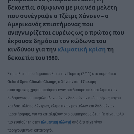
δεκαετία, σύμφωνα με μια νέα μελέτη
που συνέγραψε ο
Τζέιμς Χάνσεν
– ο
Αμερικανός επιστήμονας που
αναγνωρίζεται ευρέως ως ο πρώτος που
έκρουσε δημόσια τον κώδωνα του
κινδύνου για την
κλιματική κρίση
τη
δεκαετία του 1980.
Στη μελέτη, που δημοσιεύθηκε την Πέμπτη (2/11) στο περιοδικό
Oxford Open Climate Change
, ο Χάνσεν και
17 ακόμη
επιστήμονες
χρησιμοποίησαν έναν συνδυασμό παλαιοκλιματικών
δεδομένων, συμπεριλαμβανομένων δεδομένων από πυρήνες πάγου
και δακτυλίους δέντρων, κλιματικών μοντέλων και δεδομένων
παρατήρησης, για να καταλήξουν στο συμπέρασμα ότι η Γη είναι πολύ
πιο ευαίσθητη στην
κλιματική αλλαγή
από ό,τι είχε γίνει
προηγουμένως κατανοητό.