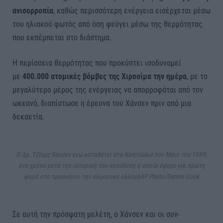
ανισορροπία
, καθώς περισσότερη ενέργεια εισέρχεται μέσω
του ηλιακού φωτός από όση φεύγει μέσω της θερμότητας
που εκπέμπεται στο διάστημα.
Η περίσσεια θερμότητας που προκύπτει ισοδυναμεί
με
400.000 ατομικές βόμβες της Χιροσίμα την ημέρα
, με το
μεγαλύτερο μέρος της ενέργειας να απορροφάται από τον
ωκεανό, διαπίστωσε η έρευνα του Χάνσεν πριν από μια
δεκαετία.
Ο Δρ. Τζέιμς Χάνσεν ενώ καταθέτει στο Καπιτώλιο τον Μάιο του 1989,
ένα χρόνο μετά την ιστορική του κατάθεση η οποία έφερε για πρώτη
φορά στο προσκήνιο την κλιματική αλλαγή
AP Photo/Dennis Cook
Σε αυτή την πρόσφατη μελέτη, ο Χάνσεν και οι συν-