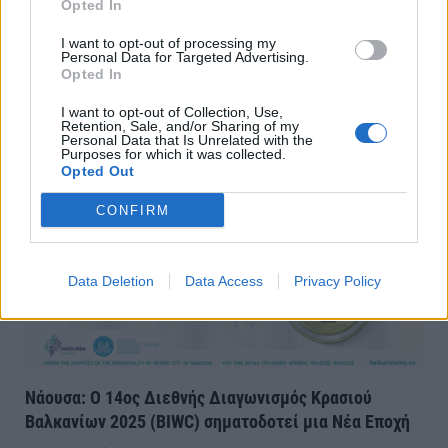
Opted In
I want to opt-out of processing my
Αφ. Λαγγίδης: Αδειάζει η κλεψύδρα των μουλάδων –
Personal Data for Targeted Advertising.
Opted In
Η Άγκυρα σε θέση άμυνας με φόντο το Ιράν
I want to opt-out of Collection, Use,
Παρασκευή, 16 Ιανουαρίου 2026 8:48 ΠΜ
Retention, Sale, and/or Sharing of my
Personal Data that Is Unrelated with the
Purposes for which it was collected.
Opted Out
CONFIRM
Data Deletion
Data Access
Privacy Policy
Νάουσα: Ο 14ος Διεθνής Διαγωνισμός Κρασιού
Βαλκανίων 2025 (BIWC) σηματοδοτεί μια Νέα Εποχή