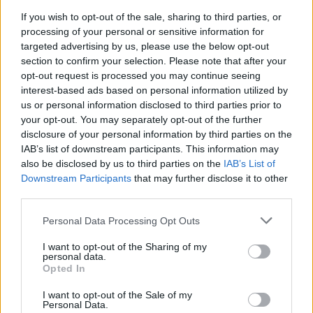
If you wish to opt-out of the sale, sharing to third parties, or
processing of your personal or sensitive information for
targeted advertising by us, please use the below opt-out
section to confirm your selection. Please note that after your
opt-out request is processed you may continue seeing
interest-based ads based on personal information utilized by
us or personal information disclosed to third parties prior to
Θρίαμβος Μαγιάρ επί του Όρμπαν στην Ουγγαρία: Οι
your opt-out. You may separately opt-out of the further
χαμένοι και οι κερδισμένοι από την αλλαγή
disclosure of your personal information by third parties on the
IAB’s list of downstream participants. This information may
Δευτέρα, 13 Απριλίου 2026 9:28 ΠΜ
also be disclosed by us to third parties on the
IAB’s List of
Downstream Participants
that may further disclose it to other
third parties.
Personal Data Processing Opt Outs
I want to opt-out of the Sharing of my
personal data.
Opted In
I want to opt-out of the Sale of my
Personal Data.