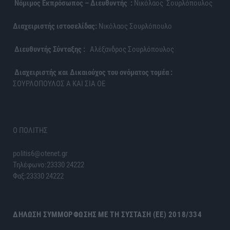
Νόμιμος Εκπρόσωπος – Διευθυντής :
Νικόλαος Σουρλόπουλος
Διαχειριστής ιστοσελίδας:
Νικόλαος Σουρλόπουλο
Διευθυντής Σύνταξης :
Αλέξανδρος Σουρλόπουλος
Διαχειριστής και Δικαιούχος του ονόματος τομέα :
ΣΟΥΡΛΟΠΟΥΛΟΣ Α ΚΑΙ ΣΙΑ ΟΕ
Ο ΠΟΛΙΤΗΣ
politis6@otenet.gr
Τηλέφωνο:23330 24222
Φαξ:23330 24222
ΔΉΛΩΣΗ ΣΥΜΜΌΡΦΩΣΗΣ ΜΕ ΤΗ ΣΎΣΤΑΣΗ (ΕΕ) 2018/334