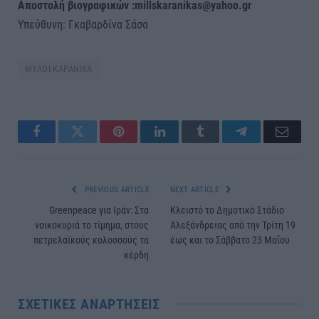
Αποστολή βιογραφικών :millskaranikas@yahoo.gr
Υπεύθυνη: Γκαβαρδίνα Σάσα
ΜΥΛΟΙ ΚΑΡΑΝΙΚΑ
Facebook
Twitter
Pinterest
LinkedIn
Tumblr
Telegram
Email
PREVIOUS ARTICLE
NEXT ARTICLE
Greenpeace για Ιράν: Στα
Κλειστό το Δημοτικό Στάδιο
νοικοκυριά το τίμημα, στους
Αλεξάνδρειας από την Τρίτη 19
πετρελαϊκούς κολοσσούς τα
έως και το Σάββατο 23 Μαΐου
κέρδη
ΣΧΕΤΙΚΈΣ ΑΝΑΡΤΉΣΕΙΣ