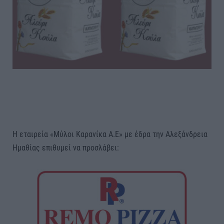
Η εταιρεία «Μύλοι Καρανίκα Α.Ε» με έδρα την Αλεξάνδρεια
Ημαθίας επιθυμεί να προσλάβει: