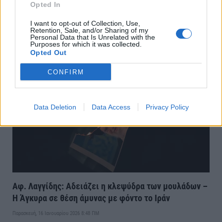
Opted In
Θρίαμβος Μαγιάρ επί του Όρμπαν στην Ουγγαρία: Οι
I want to opt-out of Collection, Use,
χαμένοι και οι κερδισμένοι από την αλλαγή
Retention, Sale, and/or Sharing of my
Personal Data that Is Unrelated with the
Purposes for which it was collected.
Δευτέρα, 13 Απριλίου 2026 9:28 ΠΜ
Opted Out
CONFIRM
Data Deletion
Data Access
Privacy Policy
Αφ. Λαγγίδης: Αδειάζει η κλεψύδρα των μουλάδων –
Η Άγκυρα σε θέση άμυνας με φόντο το Ιράν
Παρασκευή, 16 Ιανουαρίου 2026 8:48 ΠΜ