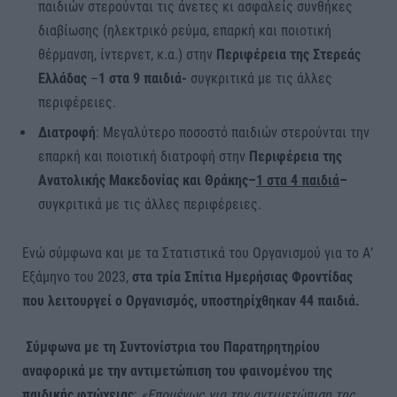
παιδιών στερούνται τις άνετες κι ασφαλείς συνθήκες
διαβίωσης (ηλεκτρικό ρεύμα, επαρκή και ποιοτική
θέρμανση, ίντερνετ, κ.α.) στην
Περιφέρεια της Στερεάς
Ελλάδας
–
1 στα 9 παιδιά-
συγκριτικά με τις άλλες
περιφέρειες.
Διατροφή
: Μεγαλύτερο ποσοστό παιδιών στερούνται την
επαρκή και ποιοτική διατροφή στην
Περιφέρεια της
Ανατολικής Μακεδονίας και Θράκης
–
1 στα 4 παιδιά
–
συγκριτικά με τις άλλες περιφέρειες.
Ενώ σύμφωνα και με τα Στατιστικά του Οργανισμού για το Α’
Εξάμηνο του 2023,
στα τρία Σπίτια Ημερήσιας Φροντίδας
που λειτουργεί ο Οργανισμός, υποστηρίχθηκαν 44 παιδιά.
Σύμφωνα με τη Συντονίστρια του Παρατηρητηρίου
αναφορικά με την αντιμετώπιση του φαινομένου της
παιδικής φτώχειας
:
«Επομένως για την αντιμετώπιση της