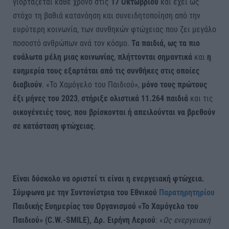
γιορτάζεται κάθε χρόνο στις
17 Οκτωβρίου
και έχει ως
στόχο τη βαθιά κατανόηση και συνειδητοποίηση από την
ευρύτερη κοινωνία, των συνθηκών φτώχειας που ζει μεγάλο
ποσοστό ανθρώπων ανά τον κόσμο.
Τα παιδιά, ως τα πιο
ευάλωτα μέλη μιας κοινωνίας
,
πλήττονται
σημαντικά
και
η
ευημερία τους εξαρτάται από τις συνθήκες στις οποίες
διαβιούν
. «Το Χαμόγελο του Παιδιού»,
μόνο τους πρώτους
έξι μήνες του 2023
,
στήριξε ολιστικά 11.264 παιδιά
και τις
οικογένειές τους
,
που βρίσκονται ή απειλούνται να βρεθούν
σε κατάσταση φτώχειας
.
Είναι δύσκολο να οριστεί τι είναι η ενεργειακή φτώχεια.
Σύμφωνα με την Συντονίστρια του Εθνικού
Παρατηρητηρίου
Παιδικής Ευημερίας του Οργανισμού «Το Χαμόγελο του
Παιδιού» (C.W.-SMILE), Δρ. Ειρήνη Λεριού
: «
Ως ενεργειακή