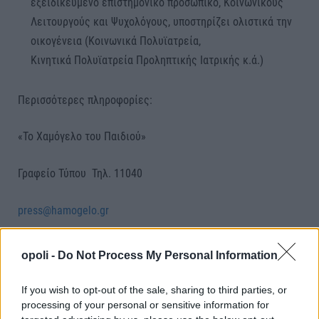
εξειδικευμένο επιστημονικό προσωπικό, Κοινωνικούς
Λειτουργούς και Ψυχολόγους, υποστηρίζει ολιστικά την
οικογένεια (Κοινωνικά Πολυϊατρεία,
Κινητικά Πολυϊατρεία Προληπτικής Ιατρικής κ.ά.)
Περισσότερες πληροφορίες:
«Το Χαμόγελο του Παιδιού»
Γραφείο Τύπου Τηλ. 11040
press@hamogelo.gr
opoli -
Do Not Process My Personal Information
Facebook
Twitter
Pinterest
LinkedIn
Tumblr
Telegram
Email
If you wish to opt-out of the sale, sharing to third parties, or
processing of your personal or sensitive information for