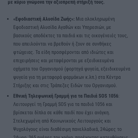
με κύριο γνώμονα την αξιοπρεπή στήριξή τους.
«Εφοδιαστική Αλυσίδα Ζωής»:
Μια ολοκληρωμένη
Εφοδιαστική Αλυσίδα Αγαθών και Υπηρεσιών, με
βασικούς αποδέκτες τα παιδιά και τις οικογένειές τους,
που απειλούνται να βρεθούν ή ζουν σε συνθήκες
φτώχειας. Τα είδη προσφέρονται από ιδιώτες και
επιχειρήσεις και μεταφέρονται με εξειδικευμένα
οχήματα του Οργανισμού (φορτηγά ψυγεία, εξειδικευμένα
ψυγεία για τη μεταφορά φαρμάκων κ.λπ.) στα Κέντρα
Στήριξης και στις Τράπεζες Ειδών του Οργανισμού.
Εθνική Τηλεφωνική Γραμμή για τα Παιδιά SOS 1056
:
Λειτουργεί τη Γραμμή SOS για τα παιδιά 1056 και
βρίσκεται δίπλα σε κάθε παιδί που έχει ανάγκη.
Στελεχωμένη από Κοινωνικούς Λειτουργούς και
Ψυχολόγους είναι διαθέσιμη πανελλαδικά, 24ώρες το
24ωρο, 365 ημέρες τον χρόνο, παρέχοντας κατευθύνσεις