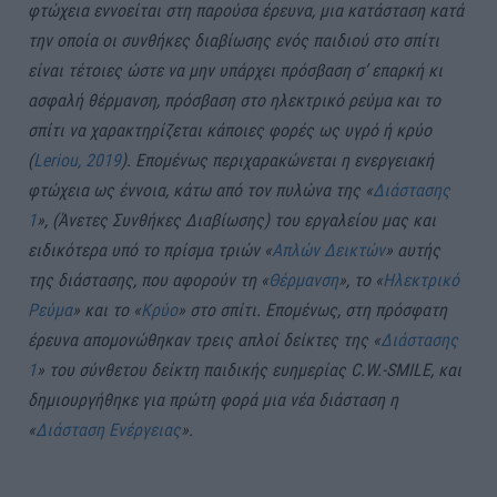
φτώχεια εννοείται στη παρούσα έρευνα, μια κατάσταση κατά
την οποία οι συνθήκες διαβίωσης ενός παιδιού στο σπίτι
είναι τέτοιες ώστε να μην υπάρχει πρόσβαση σ’ επαρκή κι
ασφαλή θέρμανση, πρόσβαση στο ηλεκτρικό ρεύμα και το
σπίτι να χαρακτηρίζεται κάποιες φορές ως υγρό ή κρύο
(
Leriou, 2019
). Επομένως περιχαρακώνεται η ενεργειακή
φτώχεια ως έννοια, κάτω από τον πυλώνα της «
Διάστασης
1
», (Άνετες Συνθήκες Διαβίωσης) του εργαλείου μας και
ειδικότερα υπό το πρίσμα τριών «
Απλών Δεικτών
» αυτής
της διάστασης, που αφορούν τη «
Θέρμανση
», το «
Ηλεκτρικό
Ρεύμα
» και το «
Κρύο
» στο σπίτι. Επομένως, στη πρόσφατη
έρευνα απομονώθηκαν τρεις απλοί δείκτες της «
Διάστασης
1
» του σύνθετου δείκτη παιδικής ευημερίας C.W.-SMILE, και
δημιουργήθηκε για πρώτη φορά μια νέα διάσταση η
«
Διάσταση Ενέργειας
».