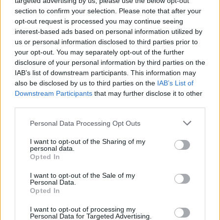
targeted advertising by us, please use the below opt-out
PREVIOUS ARTICLE
NEXT ARTICLE
section to confirm your selection. Please note that after your
Η Περιφέρεια Κεντρικής
Με λαμπρότητα γιορτάστηκε η
opt-out request is processed you may continue seeing
Μακεδονίας συμμετείχε για
111η επέτειος Απελευθέρωσης
interest-based ads based on personal information utilized by
τέταρτη φορά στη διεθνή
της Αλεξάνδρειας
us or personal information disclosed to third parties prior to
έκθεση «Αnuga 2023» της
your opt-out. You may separately opt-out of the further
Κολωνίας
disclosure of your personal information by third parties on the
IAB’s list of downstream participants. This information may
also be disclosed by us to third parties on the
IAB’s List of
Downstream Participants
that may further disclose it to other
ΣΧΕΤΙΚΈΣ ΑΝΑΡΤΉΣΕΙΣ
third parties.
Personal Data Processing Opt Outs
I want to opt-out of the Sharing of my
personal data.
Opted In
I want to opt-out of the Sale of my
Personal Data.
Opted In
I want to opt-out of processing my
Personal Data for Targeted Advertising.