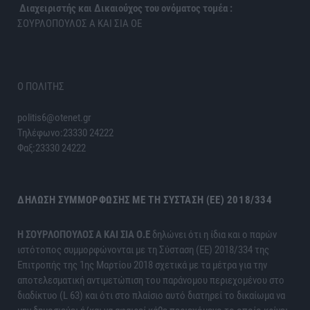
Διαχειριστής και Δικαιούχος του ονόματος τομέα :
ΣΟΥΡΛΟΠΟΥΛΟΣ Α ΚΑΙ ΣΙΑ ΟΕ
Ο ΠΟΛΙΤΗΣ
politis6@otenet.gr
Τηλέφωνο:23330 24222
Φαξ:23330 24222
ΔΉΛΩΣΗ ΣΥΜΜΌΡΦΩΣΗΣ ΜΕ ΤΗ ΣΎΣΤΑΣΗ (ΕΕ) 2018/334
H ΣΟΥΡΛΟΠΟΥΛΟΣ Α ΚΑΙ ΣΙΑ Ο.Ε
δηλώνει ότι η ίδια και ο παρών
ιστότοπος συμμορφώνονται με τη Σύσταση (ΕΕ) 2018/334 της
Επιτροπής της 1ης Μαρτίου 2018 σχετικά με τα μέτρα για την
αποτελεσματική αντιμετώπιση του παράνομου περιεχομένου στο
διαδίκτυο (L 63) και ότι στο πλαίσιο αυτό διατηρεί το δικαίωμα να