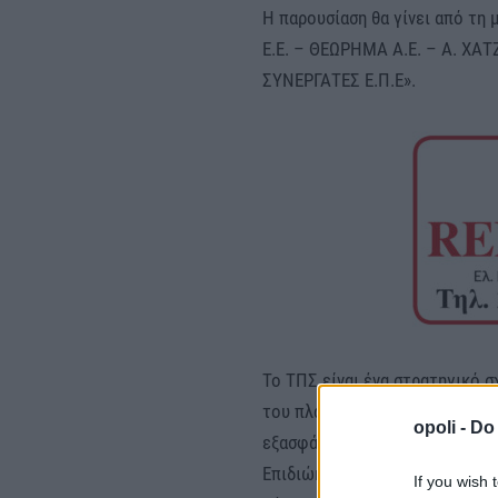
Η παρουσίαση θα γίνει από τη
Ε.Ε. – ΘΕΩΡΗΜΑ Α.Ε. – Α. Χ
ΣΥΝΕΡΓΑΤΕΣ Ε.Π.Ε».
Το ΤΠΣ είναι ένα στρατηγικό 
του πλαισίου οικονομικής ανά
opoli -
Do 
εξασφάλισης συνεκτικού κοινων
Επιδιώκει, μέσα από τον καθορ
If you wish 