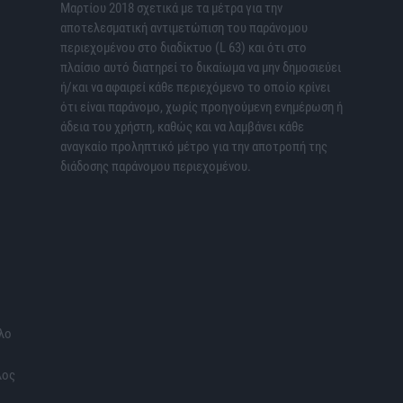
Μαρτίου 2018 σχετικά με τα μέτρα για την
αποτελεσματική αντιμετώπιση του παράνομου
περιεχομένου στο διαδίκτυο (L 63) και ότι στο
πλαίσιο αυτό διατηρεί το δικαίωμα να μην δημοσιεύει
ή/και να αφαιρεί κάθε περιεχόμενο το οποίο κρίνει
ότι είναι παράνομο, χωρίς προηγούμενη ενημέρωση ή
άδεια του χρήστη, καθώς και να λαμβάνει κάθε
αναγκαίο προληπτικό μέτρο για την αποτροπή της
διάδοσης παράνομου περιεχομένου.
λο
λος