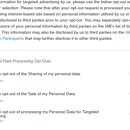
υθύνσεις χωροθέτησης των επενδύσεων, προώθησης
formation for targeted advertising by us, please use the below opt-out s
r selection. Please note that after your opt-out request is processed y
αι προσβασιμότητας, πρόληψης και προσαρμογής
eing interest-based ads based on personal information utilized by us or
ής Αλλαγής, καθώς και εξασφάλισης της κοινωνικής
disclosed to third parties prior to your opt-out. You may separately opt-
εισμών χωρικού χαρακτήρα.
losure of your personal information by third parties on the IAB’s list of
. This information may also be disclosed by us to third parties on the
IA
Participants
that may further disclose it to other third parties.
 να δημοσιοποιηθούν τα αρχικά πορίσματα της
σενάρια χωρικής ανάπτυξης του Δήμου.
l Data Processing Opt Outs
 τη καταγραφή σχολίων των παρευρισκόμενων κατά
λωσης, το κοινό μπορεί να υποβάλει τις ιδέες και
o opt-out of the Sharing of my personal data.
In
α προβλήματα και τις παρατηρήσεις του μέσω της
του ΥΠΕΝ (https://polsxedia.ypen.gov.gr/) και για
o opt-out of the Sale of my Personal Data.
ίαση.
In
to opt-out of processing my Personal Data for Targeted
ing.
In