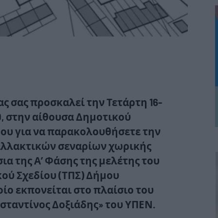
ς σας προσκαλεί την Τετάρτη 16-
30, στην αίθουσα Δημοτικού
ου για να παρακολουθήσετε την
αλλακτικών σεναρίων χωρικής
ια της Α’ Φάσης της μελέτης του
ού Σχεδίου (ΤΠΣ) Δήμου
οίο εκπονείται στο πλαίσιο του
ταντίνος Δοξιάδης» του ΥΠΕΝ.