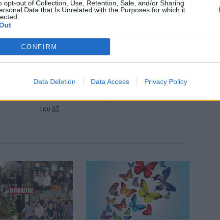
o opt-out of Collection, Use, Retention, Sale, and/or Sharing
ersonal Data that Is Unrelated with the Purposes for which it
lected.
Out
itter
Pinterest
LinkedIn
Tumblr
Telegram
Email
CONFIRM
LE
NEXT ARTICLE
Data Deletion
Data Access
Privacy Policy
ια
Συλλόγος Γεωπόνων Ν. Ημαθίας: Προτάσεις σε
κό
επίκαιρα θέματα της Ημαθίας και η νέα σύνθεση
του ΔΣ