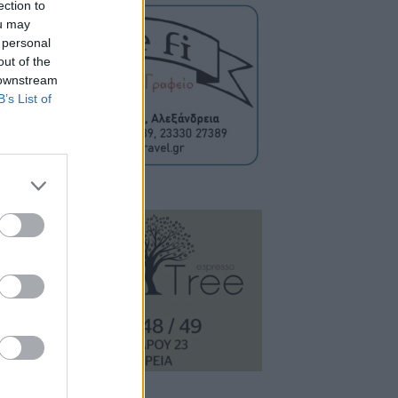
ection to
ou may
 personal
out of the
 downstream
B’s List of