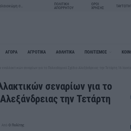
ΠΟΛΙΤΙΚΗ
ΟΡΟΙ
Μητέρα και γιος τα θύματα του τροχαίου δυστυχήματος στην Παλαιοκώμη στις Σέρρες
ΤΑΥΤΟΤΗ
ΑΠΟΡΡΗΤΟΥ
ΧΡΗΣΗΣ
ΑΓΟΡΑ
ΑΓΡΟΤΙΚΑ
ΑΘΛΗΤΙΚΑ
ΠΟΛΙΤΙΣΜΟΣ
ΚΟΙΝ
 εναλλακτικών σεναρίων για το Πολεοδομικό Σχέδιο Αλεξάνδρειας την Τετάρτη 16 Ιουνί
λλακτικών σεναρίων για το
 Αλεξάνδρειας την Τετάρτη
Από
Ο Πολίτης