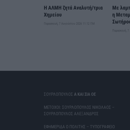
Η ΑΛΜΗ ζητά Αναλυτή/τρια
Με λαμ
Χημείου
η Μετα
Σωτήρος
Παρασκευή, 7 Αυγούστου 2026 11:12 ΠΜ
Παρασκευή, 7
ΣΟΥΡΛΟΠΟΥΛΟΣ
Α ΚΑΙ ΣΙΑ ΟΕ
ΜΕΤΟΧΟΙ: ΣΟΥΡΛΟΠΟΥΛΟΣ ΝΙΚΟΛΑΟΣ –
ΣΟΥΡΛΟΠΟΥΛΟΣ ΑΛΕΞΑΝΔΡΟΣ
ΕΦΗΜΕΡΙΔΑ Ο ΠΟΛΙΤΗΣ – ΤΥΠΟΓΡΑΦΕΙΟ