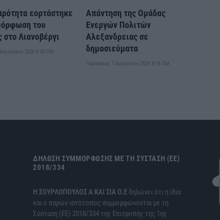
πρότητα εορτάστηκε
Απάντηση της Ομάδας
μόρφωση του
Ενεργών Πολιτών
 στο Λιανοβέργι
Αλεξανδρειας σε
δημοσιεύματα
 Αυγούστου 2026 9:58 ΠΜ
Παρασκευή, 7 Αυγούστου 2026 8:16 ΠΜ
ΔΉΛΩΣΗ ΣΥΜΜΌΡΦΩΣΗΣ ΜΕ ΤΗ ΣΎΣΤΑΣΗ (ΕΕ)
2018/334
H ΣΟΥΡΛΟΠΟΥΛΟΣ Α ΚΑΙ ΣΙΑ Ο.Ε
δηλώνει ότι η ίδια
και ο παρών ιστότοπος συμμορφώνονται με τη
Σύσταση (ΕΕ) 2018/334 της Επιτροπής της 1ης