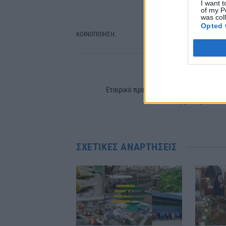
I want t
of my P
was col
Opted 
ΚΟΙΝΟΠΟΙΗΣΗ.
Facebook
Tw
PREVIOUS ARTIC
Εταιρικό πρατήριο Shell στην Αλεξάνδρε
αναζητεί προσωπι
ΣΧΕΤΙΚΈΣ ΑΝΑΡΤΉΣΕΙΣ