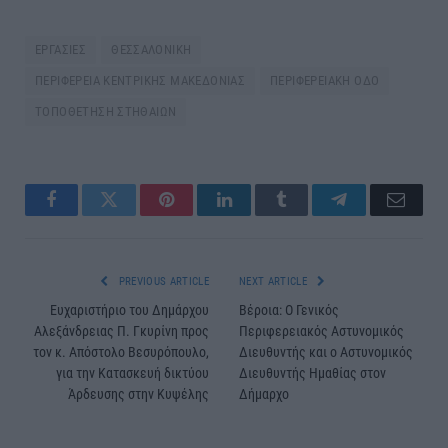
ΕΡΓΑΣΙΕΣ
ΘΕΣΣΑΛΟΝΙΚΗ
ΠΕΡΙΦΕΡΕΙΑ ΚΕΝΤΡΙΚΗΣ ΜΑΚΕΔΟΝΙΑΣ
ΠΕΡΙΦΕΡΕΙΑΚΗ ΟΔΟ
ΤΟΠΟΘΕΤΗΣΗ ΣΤΗΘΑΙΩΝ
Facebook
Twitter
Pinterest
LinkedIn
Tumblr
Telegram
Email
PREVIOUS ARTICLE
NEXT ARTICLE
Ευχαριστήριο του Δημάρχου
Βέροια: Ο Γενικός
Αλεξάνδρειας Π. Γκυρίνη προς
Περιφερειακός Αστυνομικός
τον κ. Απόστολο Βεσυρόπουλο,
Διευθυντής και ο Αστυνομικός
για την Κατασκευή δικτύου
Διευθυντής Ημαθίας στον
Άρδευσης στην Κυψέλης
Δήμαρχο