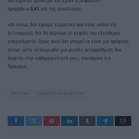
συστημικών τραπεζών και έχουν εξασφαλίσει
προμήθεια
0,6%
επί της συναλλαγής.
«Αν όντως δεν έχουμε τερματικό που είναι online και
λειτουργικό, δεν θα πάρουμε το κεφάλι του ελεύθερου
επαγγελματία. Όμως αυτό δεν μπορεί να είναι μια πρόφαση
ούτως ώστε να ακυρωθεί μια μεγάλη μεταρρύθμιση που
έρχεται στην καθημερινότητά μας», επεσήμανε ο κ.
Τσάκαλος.
ΠΡΟΣΤΙΜΟ
ΥΠΩΧΡΕΩΤΙΚΗ ΧΡΗΣΗ POS
Facebook
Twitter
Pinterest
LinkedIn
Tumblr
Telegram
Email