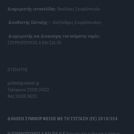
Διαχειριστής ιστοσελίδας:
Νικόλαος Σουρλόπουλο
Διευθυντής Σύνταξης :
Αλέξανδρος Σουρλόπουλος
Διαχειριστής και Δικαιούχος του ονόματος τομέα :
ΣΟΥΡΛΟΠΟΥΛΟΣ Α ΚΑΙ ΣΙΑ ΟΕ
Ο ΠΟΛΙΤΗΣ
politis6@otenet.gr
Τηλέφωνο:23330 24222
Φαξ:23330 24222
ΔΉΛΩΣΗ ΣΥΜΜΌΡΦΩΣΗΣ ΜΕ ΤΗ ΣΎΣΤΑΣΗ (ΕΕ) 2018/334
H ΣΟΥΡΛΟΠΟΥΛΟΣ Α ΚΑΙ ΣΙΑ Ο.Ε
δηλώνει ότι η ίδια και ο παρών