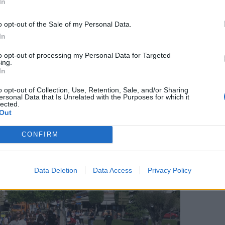
In
o opt-out of the Sale of my Personal Data.
In
to opt-out of processing my Personal Data for Targeted
ing.
In
o opt-out of Collection, Use, Retention, Sale, and/or Sharing
ersonal Data that Is Unrelated with the Purposes for which it
lected.
Out
CONFIRM
Data Deletion
Data Access
Privacy Policy