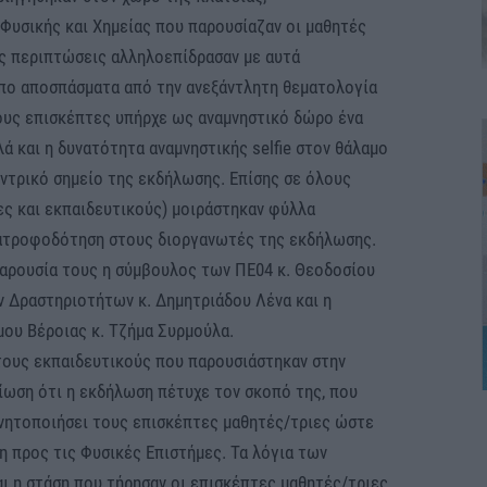
Φυσικής και Χημείας που παρουσίαζαν οι μαθητές
ές περιπτώσεις αλληλοεπίδρασαν με αυτά
πο αποσπάσματα από την ανεξάντλητη θεματολογία
ους επισκέπτες υπήρχε ως αναμνηστικό δώρο ένα
λά και η δυνατότητα αναμνηστικής selfie στον θάλαμο
κεντρικό σημείο της εκδήλωσης. Επίσης σε όλους
ες και εκπαιδευτικούς) μοιράστηκαν φύλλα
νατροφοδότηση στους διοργανωτές της εκδήλωσης.
παρουσία τους η σύμβουλος των ΠΕ04 κ. Θεοδοσίου
ν Δραστηριοτήτων κ. Δημητριάδου Λένα και η
μου Βέροιας κ. Τζήμα Συρμούλα.
ους εκπαιδευτικούς που παρουσιάστηκαν στην
ίωση ότι η εκδήλωση πέτυχε τον σκοπό της, που
κινητοποιήσει τους επισκέπτες μαθητές/τριες ώστε
η προς τις Φυσικές Επιστήμες. Τα λόγια των
ι η στάση που τήρησαν οι επισκέπτες μαθητές/τριες