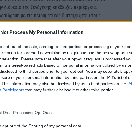
ην διάρκεια της ξενάγησης επέδειξαν περιέργεια,
λεπίδραση με τις πειραματικές διατάξεις που τους
σαν το πρόγραμμα «Πειραματίζομαι & Μαθαίνω» κ.
Not Process My Personal Information
) και κ. Νίκα Αικατερίνη (Χημικός) θα ήθελαν να
to opt-out of the sale, sharing to third parties, or processing of your per
αθήτριες του προγράμματος για την εργατικότητα
formation for targeted advertising by us, please use the below opt-out s
κεια της σχολικής χρονιάς και για την υπευθυνότητα
r selection. Please note that after your opt-out request is processed y
ην εκδήλωση, αφήνοντας το σύνολο των επισκεπτών
eing interest-based ads based on personal information utilized by us or
disclosed to third parties prior to your opt-out. You may separately opt-
 αναμνήσεις.
losure of your personal information by third parties on the IAB’s list of
θυνθούν και στον Δήμο Βέροιας (τον Δήμαρχο
. This information may also be disclosed by us to third parties on the
IA
 Δημοτικό Συμβούλιο) για την παραχώρηση της
Participants
that may further disclose it to other third parties.
ονομική υποστήριξή τους στην ανοικτή αυτή
ίες αρμόζουν στην Αντιδήμαρχο Παιδείας κ. Τζήμα
l Data Processing Opt Outs
οσπάθεια των παιδιών και υπεύθυνων
ίου Βέροιας και στάθηκε πολύτιμος αρωγός σε όλη
o opt-out of the Sharing of my personal data.
ς και του συντονισμού μιας τόσο απαιτητικής