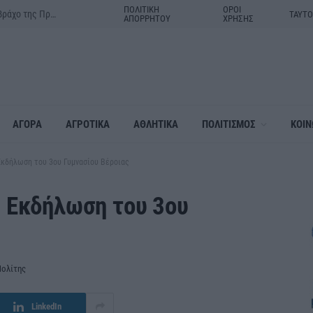
ΠΟΛΙΤΙΚΗ
ΟΡΟΙ
Δράμα:Η γιορτή της Μεταμορφώσεως του Σωτήρος στον ιερό βράχο της Πρασινάδας
ΤΑΥΤ
ΑΠΟΡΡΗΤΟΥ
ΧΡΗΣΗΣ
ΑΓΟΡΑ
ΑΓΡΟΤΙΚΑ
ΑΘΛΗΤΙΚΑ
ΠΟΛΙΤΙΣΜΟΣ
ΚΟΙΝ
Εκδήλωση του 3ου Γυμνασίου Βέροιας
 Εκδήλωση του 3ου
Πολίτης
LinkedIn