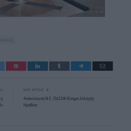
ΗΛΩΣΗΣ
itter
Pinterest
LinkedIn
Tumblr
Telegram
Email
LE
NEXT ARTICLE
 η
Ανακοίνωση Ν.Ε. ΠΑΣΟΚ-Κίνημα Αλλαγής
3»
Ημαθίας