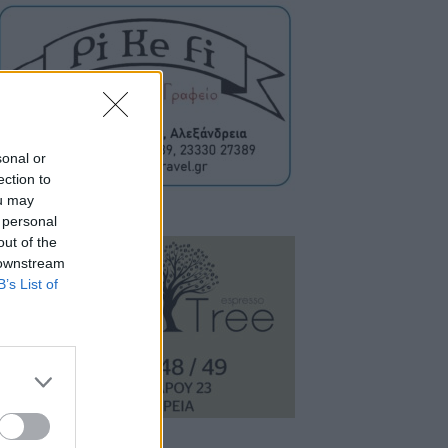
sonal or
ection to
ou may
 personal
out of the
 downstream
B’s List of