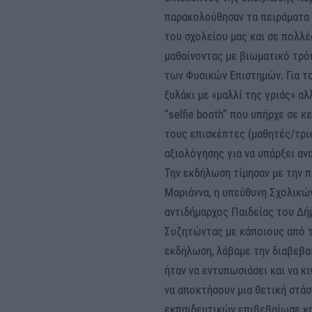
παρακολούθησαν τα πειράματα 
του σχολείου μας και σε πολλ
μαθαίνοντας με βιωματικό τρό
των Φυσικών Επιστημών. Για τ
ξυλάκι με «μαλλί της γριάς» αλ
“selfie booth” που υπήρχε σε 
τους επισκέπτες (μαθητές/τρι
αξιολόγησης για να υπάρξει α
Την εκδήλωση τίμησαν με την 
Μαριάννα, η υπεύθυνη Σχολικώ
αντιδήμαρχος Παιδείας του Δή
Συζητώντας με κάποιους από τ
εκδήλωση, λάβαμε την διαβεβα
ήταν να εντυπωσιάσει και να 
να αποκτήσουν μια θετική στάσ
εκπαιδευτικών επιβεβαίωσε κα