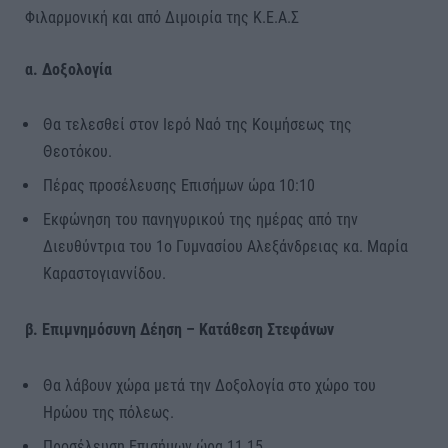
Φιλαρμονική και από Διμοιρία της Κ.Ε.Α.Σ
α. Δοξολογία
Θα τελεσθεί στον Ιερό Ναό της Κοιμήσεως της
Θεοτόκου.
Πέρας προσέλευσης Επισήμων ώρα 10:10
Εκφώνηση του πανηγυρικού της ημέρας από την
Διευθύντρια του 1ο Γυμνασίου Αλεξάνδρειας κα. Μαρία
Καραστογιαννίδου.
β. Επιμνημόσυνη Δέηση – Κατάθεση Στεφάνων
Θα λάβουν χώρα μετά την Δοξολογία στο χώρο του
Ηρώου της πόλεως.
Προσέλευση Επισήμων ώρα 11.15