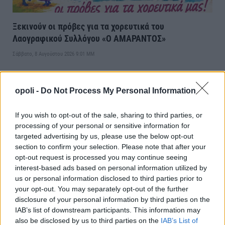
Ξεκινούν οι πρόβες για τα χορευτικά του
Λαογραφικού Συλλόγου «Ο ΑΜΑΡΑΝΤΟΣ»
Σάββατο, 8 Αυγούστου 2026 9:01 ΜΜ
opoli -
Do Not Process My Personal Information
If you wish to opt-out of the sale, sharing to third parties, or
processing of your personal or sensitive information for
targeted advertising by us, please use the below opt-out
section to confirm your selection. Please note that after your
opt-out request is processed you may continue seeing
interest-based ads based on personal information utilized by
us or personal information disclosed to third parties prior to
your opt-out. You may separately opt-out of the further
Η ΑΛΜΗ ζητά Αναλυτή/τρια Χημείου
disclosure of your personal information by third parties on the
IAB’s list of downstream participants. This information may
Παρασκευή, 7 Αυγούστου 2026 11:12 ΠΜ
also be disclosed by us to third parties on the
IAB’s List of