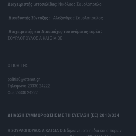
Διαχειριστής ιστοσελίδας:
Νικόλαος Σουρλόπουλο
Διευθυντής Σύνταξης :
Αλέξανδρος Σουρλόπουλος
Διαχειριστής και Δικαιούχος του ονόματος τομέα :
ΣΟΥΡΛΟΠΟΥΛΟΣ Α ΚΑΙ ΣΙΑ ΟΕ
Ο ΠΟΛΙΤΗΣ
politis6@otenet.gr
Τηλέφωνο:23330 24222
Φαξ:23330 24222
ΔΉΛΩΣΗ ΣΥΜΜΌΡΦΩΣΗΣ ΜΕ ΤΗ ΣΎΣΤΑΣΗ (ΕΕ) 2018/334
H ΣΟΥΡΛΟΠΟΥΛΟΣ Α ΚΑΙ ΣΙΑ Ο.Ε
δηλώνει ότι η ίδια και ο παρών