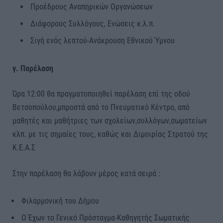
Προέδρους Αναπηρικών Οργανώσεων
Διάφορους Συλλόγους, Ενώσεις κ.λ.π.
Σιγή ενός λεπτού-Ανάκρουση Εθνικού Ύμνου
γ. Παρέλαση
Ώρα 12:00 θα πραγματοποιηθεί παρέλαση επί της οδού
Βετσοπούλου,μπροστά από το Πνευματικό Κέντρο, από
μαθητές και μαθήτριες των σχολείων,συλλόγων,σωματείων
κλπ. με τις σημαίες τους, καθώς και Διμοιρίας Στρατού της
Κ.Ε.Α.Σ
Στην παρέλαση θα λάβουν μέρος κατά σειρά :
Φιλαρμονική του Δήμου
Ο Έχων το Γενικό Πρόσταγμα-Καθηγητής Σωματικής