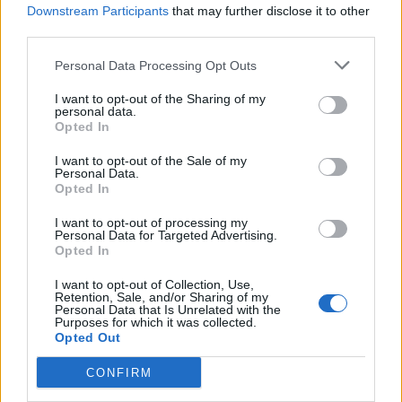
Downstream Participants
that may further disclose it to other
third parties.
Personal Data Processing Opt Outs
I want to opt-out of the Sharing of my
personal data.
Opted In
I want to opt-out of the Sale of my
Personal Data.
Opted In
I want to opt-out of processing my
Με λαμπρότητα εορτάστηκε η Μεταμόρφωση του
Personal Data for Targeted Advertising.
Opted In
Σωτήρος στο Λιανοβέργι
I want to opt-out of Collection, Use,
Παρασκευή, 7 Αυγούστου 2026 9:58 ΠΜ
Retention, Sale, and/or Sharing of my
Personal Data that Is Unrelated with the
Purposes for which it was collected.
Opted Out
CONFIRM