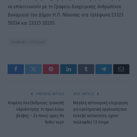
να επικοινωνούν με το Γραφείο Διαχείρισης Ανθρώπινου
Δυναμικού του Δήμου Η.Π. Νάουσας στα τηλέφωνα 23323
50334 και 23323 50335.
ΣΥΜΒΑΣΗ ΕΡΓΑΣΙΑΣ
Facebook
Twitter
Pinterest
LinkedIn
Tumblr
Telegram
Email
PREVIOUS ARTICLE
NEXT ARTICLE
Κυψέλη Αλεξάνδρειας: Διακοπή
Μεγάλη αστυνομική επιχείρηση
υδροδότησης το πρωί λόγω
για εγκληματική οργάνωση που
βλάβης – Σε ποιες ώρες θα
έκλεβε αυτοκίνητα, έχουν
δοθεί νερό
συλληφθεί 13 άτομα