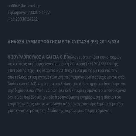
politis6@otenet.gr
Τηλέφωνο:23330 24222
Φαξ:23330 24222
ΔΉΛΩΣΗ ΣΥΜΜΌΡΦΩΣΗΣ ΜΕ ΤΗ ΣΎΣΤΑΣΗ (ΕΕ) 2018/334
H ΣΟΥΡΛΟΠΟΥΛΟΣ Α ΚΑΙ ΣΙΑ Ο.Ε
δηλώνει ότι η ίδια και ο παρών
ιστότοπος συμμορφώνονται με τη Σύσταση (ΕΕ) 2018/334 της
Επιτροπής της 1ης Μαρτίου 2018 σχετικά με τα μέτρα για την
αποτελεσματική αντιμετώπιση του παράνομου περιεχομένου στο
διαδίκτυο (L 63) και ότι στο πλαίσιο αυτό διατηρεί το δικαίωμα να
μην δημοσιεύει ή/και να αφαιρεί κάθε περιεχόμενο το οποίο κρίνει
ότι είναι παράνομο, χωρίς προηγούμενη ενημέρωση ή άδεια του
χρήστη, καθώς και να λαμβάνει κάθε αναγκαίο προληπτικό μέτρο
για την αποτροπή της διάδοσης παράνομου περιεχομένου.