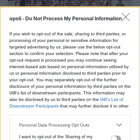
opoli -
Do Not Process My Personal Information
If you wish to opt-out of the sale, sharing to third parties, or
Η ομάδα κολύμβησης της Μακάμπι Τελ Αβίβ επέλεξε
processing of your personal or sensitive information for
τη Νάουσα για την προετοιμασία της
targeted advertising by us, please use the below opt-out
section to confirm your selection. Please note that after your
Πέμπτη, 16 Ιουλίου 2026 9:36 ΠΜ
opt-out request is processed you may continue seeing
interest-based ads based on personal information utilized by
us or personal information disclosed to third parties prior to
your opt-out. You may separately opt-out of the further
disclosure of your personal information by third parties on the
IAB’s list of downstream participants. This information may
also be disclosed by us to third parties on the
IAB’s List of
Downstream Participants
that may further disclose it to other
third parties.
Personal Data Processing Opt Outs
I want to opt-out of the Sharing of my