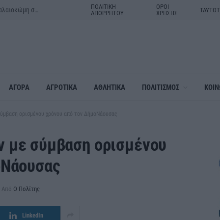
ΠΟΛΙΤΙΚΗ
ΟΡΟΙ
Μητέρα και γιος τα θύματα του τροχαίου δυστυχήματος στην Παλαιοκώμη στις Σέρρες
ΤΑΥΤΟ
ΑΠΟΡΡΗΤΟΥ
ΧΡΗΣΗΣ
ΑΓΟΡΑ
ΑΓΡΟΤΙΚΑ
ΑΘΛΗΤΙΚΑ
ΠΟΛΙΤΙΣΜΟΣ
ΚΟΙΝ
ύμβαση ορισμένου χρόνου από τον ΔήμοΝάουσας
 με σύμβαση ορισμένου
οΝάουσας
Από
Ο Πολίτης
LinkedIn