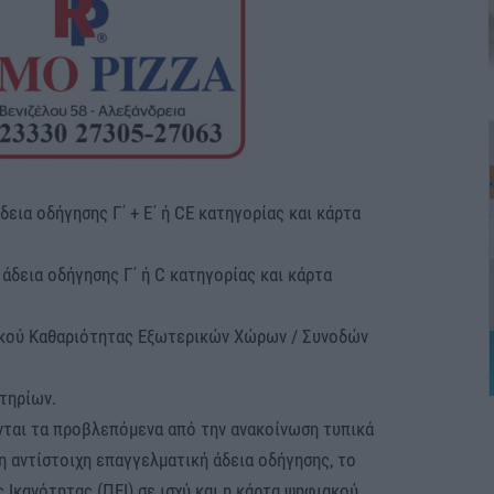
δεια οδήγησης Γ΄ + Ε΄ ή CE κατηγορίας και κάρτα
 άδεια οδήγησης Γ΄ ή C κατηγορίας και κάρτα
πικού Καθαριότητας Εξωτερικών Χώρων / Συνοδών
τηρίων.
ύνται τα προβλεπόμενα από την ανακοίνωση τυπικά
η αντίστοιχη επαγγελματική άδεια οδήγησης, το
Ικανότητας (ΠΕΙ) σε ισχύ και η κάρτα ψηφιακού