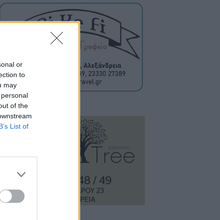
sonal or
ection to
ou may
 personal
out of the
 downstream
B’s List of