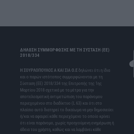
ΔΉΛΩΣΗ ΣΥΜΜΌΡΦΩΣΗΣ ΜΕ ΤΗ ΣΎΣΤΑΣΗ (ΕΕ)
2018/334
H ΣΟΥΡΛΟΠΟΥΛΟΣ Α ΚΑΙ ΣΙΑ Ο.Ε
δηλώνει ότι η ίδια
και ο παρών ιστότοπος συμμορφώνονται με τη
Σύσταση (ΕΕ) 2018/334 της Επιτροπής της 1ης
Μαρτίου 2018 σχετικά με τα μέτρα για την
αποτελεσματική αντιμετώπιση του παράνομου
περιεχομένου στο διαδίκτυο (L 63) και ότι στο
πλαίσιο αυτό διατηρεί το δικαίωμα να μην δημοσιεύει
ή/και να αφαιρεί κάθε περιεχόμενο το οποίο κρίνει
ότι είναι παράνομο, χωρίς προηγούμενη ενημέρωση ή
άδεια του χρήστη, καθώς και να λαμβάνει κάθε