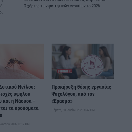
πό
Ο χάρτης των φοιτητικών ενοικίων το 2026
ρι
 Δυτικού Νείλου:
Προκήρυξη θέσης εργασίας
ριοχές υψηλού
Ψυχολόγου, από τον
υ και η Νάουσα –
«Έρασμο»
ται τα κρούσματα
Πέμπτη, 30 Ιουλίου 2026 8:47 ΠΜ
α
γούστου 2026 10:12 ΠΜ