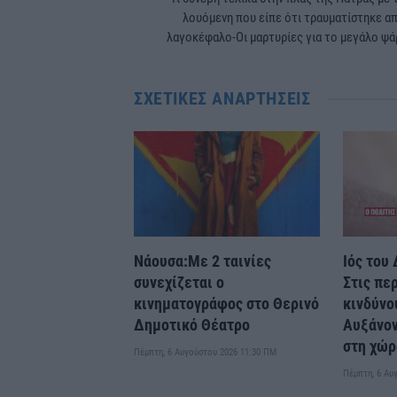
λουόμενη που είπε ότι τραυματίστηκε α
λαγοκέφαλο-Οι μαρτυρίες για το μεγάλο ψά
ΣΧΕΤΙΚΈΣ ΑΝΑΡΤΉΣΕΙΣ
Νάουσα:Με 2 ταινίες
Ιός του
συνεχίζεται ο
Στις πε
κινηματογράφος στο Θερινό
κινδύνο
Δημοτικό Θέατρο
Αυξάνον
στη χώρ
Πέμπτη, 6 Αυγούστου 2026 11:30 ΠΜ
Πέμπτη, 6 Αυ