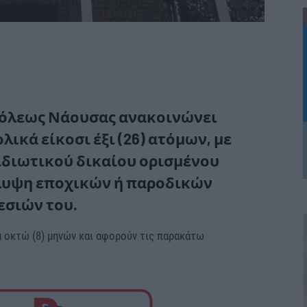
Πόλεως Νάουσας ανακοινώνει
ικά είκοσι έξι (26) ατόμων, με
ιδιωτικού δικαίου ορισμένου
άλυψη εποχικών ή παροδικών
εσιών του.
α οκτώ (8) μηνών και αφορούν τις παρακάτω