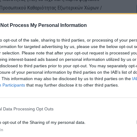
Ε Προσωπικού Καθαριότητας Εξωτερικών Χώρων /
ι ΥΕ Εργατών Κοιμητηρίων δεν απαιτούνται ειδικά
Not Process My Personal Information
to opt-out of the sale, sharing to third parties, or processing of your per
να συμπληρώσουν την αίτηση με κωδικό ΕΝΤΥΠΟ
formation for targeted advertising by us, please use the below opt-out s
οβάλουν μαζί με τα απαιτούμενα δικαιολογητικά,
r selection. Please note that after your opt-out request is processed y
2026 έως και τη Δευτέρα 20 Ιουλίου 2026.
eing interest-based ads based on personal information utilized by us or
disclosed to third parties prior to your opt-out. You may separately opt-
losure of your personal information by third parties on the IAB’s list of
ί να γίνει είτε αυτοπροσώπως, είτε μέσω
. This information may also be disclosed by us to third parties on the
IA
ίτε ταχυδρομικά με συστημένη επιστολή, στη
Participants
that may further disclose it to other third parties.
 Δημ. Βλάχου 30, Τ.Κ. 59200, Νάουσα Γραφείο
l Data Processing Opt Outs
ικού Υπόψη: κας Αικατερίνης Γιατζιτζοπούλου, κας
o opt-out of the Sharing of my personal data.
νδρονίκης Ματάτη Τηλέφωνα επικοινωνίας: 23323
In