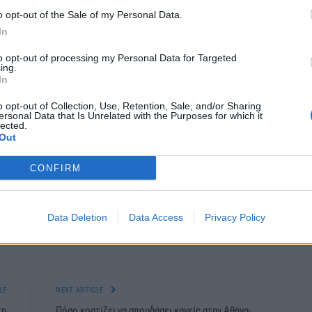
o opt-out of the Sale of my Personal Data.
οστολής, το εμπρόθεσμο της αίτησης κρίνεται με
In
ι ο φάκελος αποστολής.
to opt-out of processing my Personal Data for Targeted
ing.
In
026 του Δήμου Ηρωικής Πόλεως Νάουσας, με ΑΔΑ:
o opt-out of Collection, Use, Retention, Sale, and/or Sharing
η στον χώρο ανακοινώσεων του Δημοτικού
ersonal Data that Is Unrelated with the Purposes for which it
lected.
 ιστοσελίδα του Δήμου Νάουσας, www.naoussa.gr.
Out
CONFIRM
Data Deletion
Data Access
Privacy Policy
itter
Pinterest
LinkedIn
Tumblr
Telegram
Email
LE
NEXT ARTICLE
τη
Πόσο κοστίζει να σπουδάσει κανείς στην Αθήνα-