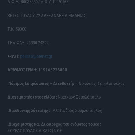
Α.Φ.Μ. 800378397 Δ.Ο.Υ. ΒΕΡΟΙΑΣ
ΒΕΤΣΟΠΟΥΛΟΥ 72 ΑΛΕΞΑΝΔΡΕΙΑ ΗΜΑΘΙΑΣ
Τ.Κ. 59300
ΤΗΛ-ΦΑΞ: 23330 24222
e-mail:
politis6@otenet.gr
ΑΡΙΘΜΟΣ ΓΕΜΗ: 119165226000
Νόμιμος Εκπρόσωπος – Διευθυντής :
Νικόλαος Σουρλόπουλος
Διαχειριστής ιστοσελίδας:
Νικόλαος Σουρλόπουλο
Διευθυντής Σύνταξης :
Αλέξανδρος Σουρλόπουλος
Διαχειριστής και Δικαιούχος του ονόματος τομέα :
ΣΟΥΡΛΟΠΟΥΛΟΣ Α ΚΑΙ ΣΙΑ ΟΕ