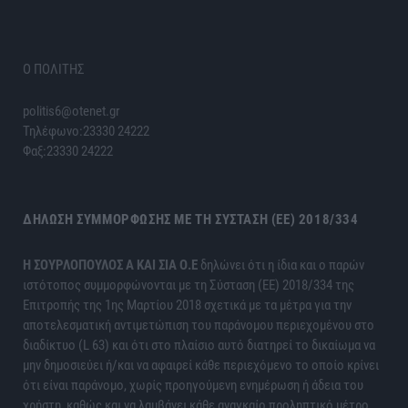
Ο ΠΟΛΙΤΗΣ
politis6@otenet.gr
Τηλέφωνο:23330 24222
Φαξ:23330 24222
ΔΉΛΩΣΗ ΣΥΜΜΌΡΦΩΣΗΣ ΜΕ ΤΗ ΣΎΣΤΑΣΗ (ΕΕ) 2018/334
H ΣΟΥΡΛΟΠΟΥΛΟΣ Α ΚΑΙ ΣΙΑ Ο.Ε
δηλώνει ότι η ίδια και ο παρών
ιστότοπος συμμορφώνονται με τη Σύσταση (ΕΕ) 2018/334 της
Επιτροπής της 1ης Μαρτίου 2018 σχετικά με τα μέτρα για την
αποτελεσματική αντιμετώπιση του παράνομου περιεχομένου στο
διαδίκτυο (L 63) και ότι στο πλαίσιο αυτό διατηρεί το δικαίωμα να
μην δημοσιεύει ή/και να αφαιρεί κάθε περιεχόμενο το οποίο κρίνει
ότι είναι παράνομο, χωρίς προηγούμενη ενημέρωση ή άδεια του
χρήστη, καθώς και να λαμβάνει κάθε αναγκαίο προληπτικό μέτρο