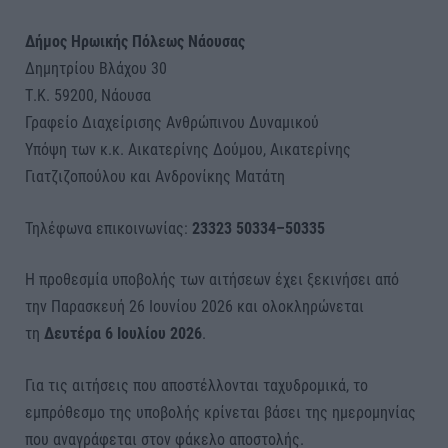
Δήμος Ηρωικής Πόλεως Νάουσας
Δημητρίου Βλάχου 30
Τ.Κ. 59200, Νάουσα
Γραφείο Διαχείρισης Ανθρώπινου Δυναμικού
Υπόψη των κ.κ. Αικατερίνης Δούμου, Αικατερίνης
Γιατζιζοπούλου και Ανδρονίκης Ματάτη
Τηλέφωνα επικοινωνίας:
23323 50334–50335
Η προθεσμία υποβολής των αιτήσεων έχει ξεκινήσει από
την Παρασκευή 26 Ιουνίου 2026 και ολοκληρώνεται
τη
Δευτέρα 6 Ιουλίου 2026
.
Για τις αιτήσεις που αποστέλλονται ταχυδρομικά, το
εμπρόθεσμο της υποβολής κρίνεται βάσει της ημερομηνίας
που αναγράφεται στον φάκελο αποστολής.