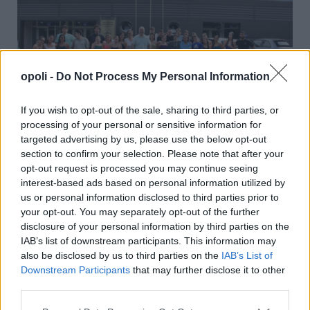
opoli -
Do Not Process My Personal Information
If you wish to opt-out of the sale, sharing to third parties, or
processing of your personal or sensitive information for
targeted advertising by us, please use the below opt-out
Η ομάδα κολύμβησης της Μακάμπι Τελ Αβίβ επέλεξε
section to confirm your selection. Please note that after your
τη Νάουσα για την προετοιμασία της
opt-out request is processed you may continue seeing
interest-based ads based on personal information utilized by
Πέμπτη, 16 Ιουλίου 2026 9:36 ΠΜ
us or personal information disclosed to third parties prior to
your opt-out. You may separately opt-out of the further
disclosure of your personal information by third parties on the
IAB’s list of downstream participants. This information may
also be disclosed by us to third parties on the
IAB’s List of
Downstream Participants
that may further disclose it to other
third parties.