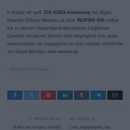
Η πλήρης υπ’ αριθ.
ΣΟΧ 4/2026 Ανακοίνωση
του Δήμου
Ηρωικής Πόλεως Νάουσας, με ΑΔΑ:
ΨΩ3ΡΩΚ0-Ω3Η
, καθώς
και το σχετικό Παράρτημα Ανακοινώσεων Συμβάσεων
Εργασίας Ορισμένου Χρόνου, είναι αναρτημένα στον χώρο
ανακοινώσεων του Δημαρχείου και στην επίσημη ιστοσελίδα
του Δήμου Νάουσας,
www.naoussa.gr
.
ΠΡΟΣΛΗΨΗ 2 ΑΤΟΜΩΝ
Facebook
Twitter
Pinterest
LinkedIn
Tumblr
Telegram
Email
PREVIOUS ARTICLE
NEXT ARTICLE
Οι Ναοί και οι Ιερείς του Γιδά
Στους λογαριασμούς των