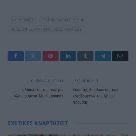
Δ.Κ. ΜΕΛΙΚΗΣ
ΕΞΥΠΝΗ ΔΙΑΒΑΣΗ ΠΕΖΩΝ
ΠΡΟΣΩΡΙΝΕΣ ΚΥΚΛΟΦΟΡΙΑΚΕΣ ΡΥΘΜΙΣΕΙΣ
Facebook
Twitter
Pinterest
LinkedIn
Tumblr
Telegram
Email
PREVIOUS ARTICLE
NEXT ARTICLE
Τα Μασλάτια του Γιώργου
Κοπή της βασιλόπιτας των
Αλαμπουρνού- Μισό μπουκάλ
εργαζομένων του Δήμου
Νάουσας
ΣΧΕΤΙΚΈΣ ΑΝΑΡΤΉΣΕΙΣ