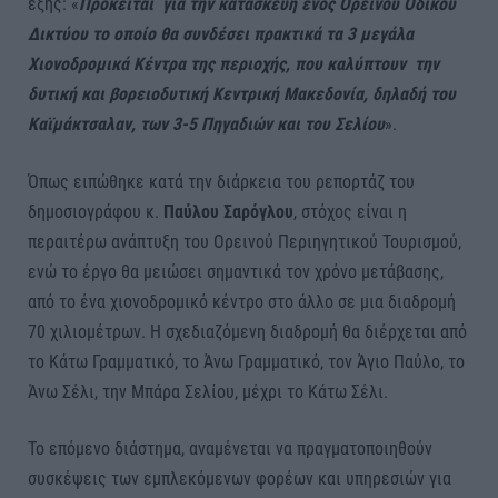
εξής: «
Πρόκειται για την κατασκευή ενός Ορεινού Οδικού
Δικτύου το οποίο θα συνδέσει πρακτικά τα 3 μεγάλα
Χιονοδρομικά Κέντρα της περιοχής, που καλύπτουν την
δυτική και βορειοδυτική Κεντρική Μακεδονία, δηλαδή του
Καϊμάκτσαλαν, των 3-5 Πηγαδιών και του Σελίου
».
Όπως ειπώθηκε κατά την διάρκεια του ρεπορτάζ του
δημοσιογράφου κ.
Παύλου Σαρόγλου
, στόχος είναι η
περαιτέρω ανάπτυξη του Ορεινού Περιηγητικού Τουρισμού,
ενώ το έργο θα μειώσει σημαντικά τον χρόνο μετάβασης,
από το ένα χιονοδρομικό κέντρο στο άλλο σε μια διαδρομή
70 χιλιομέτρων. Η σχεδιαζόμενη διαδρομή θα διέρχεται από
το Κάτω Γραμματικό, το Άνω Γραμματικό, τον Άγιο Παύλο, το
Άνω Σέλι, την Μπάρα Σελίου, μέχρι το Κάτω Σέλι.
Το επόμενο διάστημα, αναμένεται να πραγματοποιηθούν
συσκέψεις των εμπλεκόμενων φορέων και υπηρεσιών για