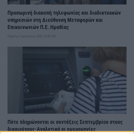
Προσωρινή διακοπή τηλεφωνίας και διαδικτυακών
υπηρεσιών στη Διεύθυνση Μεταφορών και
Επικοινωνιών Π.Ε. Ημαθίας
Πέμπτη, 6 Αυγούστου 2026 10:30 ΠΜ
Πότε πληρώνονται οι συντάξεις Σεπτεμβρίου στους
δικαιούχους-Αναλυτικά οι ημερομηνίες