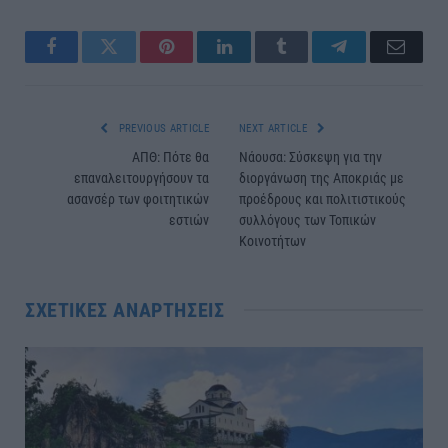
Facebook
Twitter
Pinterest
LinkedIn
Tumblr
Telegram
Email
PREVIOUS ARTICLE
NEXT ARTICLE
ΑΠΘ: Πότε θα
Νάουσα: Σύσκεψη για την
επαναλειτουργήσουν τα
διοργάνωση της Αποκριάς με
ασανσέρ των φοιτητικών
προέδρους και πολιτιστικούς
εστιών
συλλόγους των Τοπικών
Κοινοτήτων
ΣΧΕΤΙΚΈΣ ΑΝΑΡΤΉΣΕΙΣ