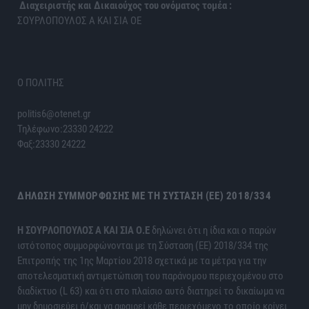
Διαχειριστής και Δικαιούχος του ονόματος τομέα :
ΣΟΥΡΛΟΠΟΥΛΟΣ Α ΚΑΙ ΣΙΑ ΟΕ
Ο ΠΟΛΙΤΗΣ
politis6@otenet.gr
Τηλέφωνο:23330 24222
Φαξ:23330 24222
ΔΉΛΩΣΗ ΣΥΜΜΌΡΦΩΣΗΣ ΜΕ ΤΗ ΣΎΣΤΑΣΗ (ΕΕ) 2018/334
H ΣΟΥΡΛΟΠΟΥΛΟΣ Α ΚΑΙ ΣΙΑ Ο.Ε
δηλώνει ότι η ίδια και ο παρών
ιστότοπος συμμορφώνονται με τη Σύσταση (ΕΕ) 2018/334 της
Επιτροπής της 1ης Μαρτίου 2018 σχετικά με τα μέτρα για την
αποτελεσματική αντιμετώπιση του παράνομου περιεχομένου στο
διαδίκτυο (L 63) και ότι στο πλαίσιο αυτό διατηρεί το δικαίωμα να
μην δημοσιεύει ή/και να αφαιρεί κάθε περιεχόμενο το οποίο κρίνει