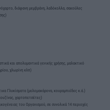
ινόχαρτο, διάφανη μεμβράνη, λαδόκολλα, σακούλες
σης)
στικά και απολυμαντικά γενικής χρήσης, μαλακτικό
ρίου, χλωρίνη κλπ)
ικα Γλυκίσματα (μελομακάρονα, κουραμπιέδες κ.ά.)
 κουζίνας, χαρτοπετσέτες)
ικογένειας του Οργανισμού, σε συνολικά 14 περιοχές