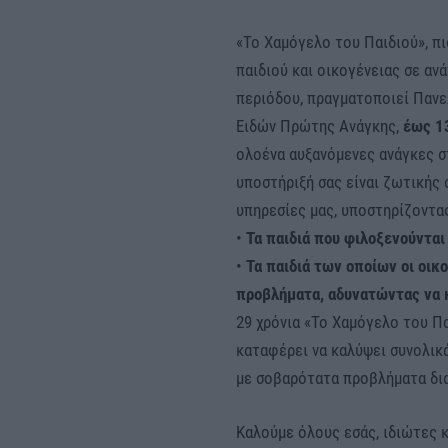
«Το Χαμόγελο του Παιδιού», πι
παιδιού και οικογένειας σε αν
περιόδου, πραγματοποιεί Παν
Ειδών Πρώτης Ανάγκης,
έως 1
ολοένα αυξανόμενες ανάγκες σ
υποστήριξή σας είναι ζωτικής σ
υπηρεσίες μας, υποστηρίζοντα
•
Τα παιδιά που φιλοξενούνται
•
Τα παιδιά των οποίων οι οικ
προβλήματα, αδυνατώντας να 
29 χρόνια «Το Χαμόγελο του Πα
καταφέρει να καλύψει συνολικά
με σοβαρότατα προβλήματα δι
Καλούμε όλους εσάς, ιδιώτες κ