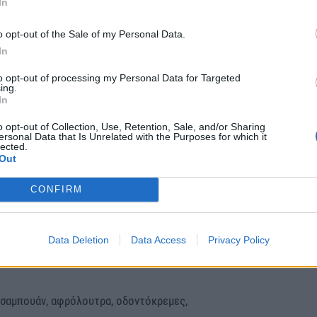
In
αποθήκευση των ειδών γίνεται μεμονωμένα, ανά
υτη τήρηση των κανόνων ασφάλειας και υγιεινής.
o opt-out of the Sale of my Personal Data.
In
α και τα είδη πρώτης ανάγκης, που
to opt-out of processing my Personal Data for Targeted
 14 σημεία πανελλαδικά που παραλαμβάνονται τα
ing.
In
o opt-out of Collection, Use, Retention, Sale, and/or Sharing
ersonal Data that Is Unrelated with the Purposes for which it
lected.
Out
CONFIRM
νες Νο 4, 5 & 6, μωρομάντηλα, σαμπουάν,
Data Deletion
Data Access
Privacy Policy
α, κρουασάν, δημητριακά, φρυγανιές, μέλι,
(σαμπουάν, αφρόλουτρα, οδοντόκρεμες,