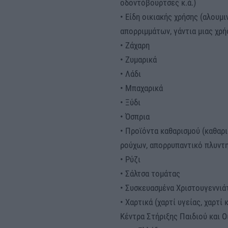
οδοντόβουρτσες κ.ά.)
• Είδη οικιακής χρήσης (αλουμ
απορριμμάτων, γάντια μιας χρή
• Ζάχαρη
• Ζυμαρικά
• Λάδι
• Μπαχαρικά
• Ξύδι
• Όσπρια
• Προϊόντα καθαρισμού (καθαρι
ρούχων, απορρυπαντικό πλυντη
• Ρύζι
• Σάλτσα τομάτας
• Συσκευασμένα Χριστουγεννιάτ
• Χαρτικά (χαρτί υγείας, χαρτί
Κέντρα Στήριξης Παιδιού και Ο