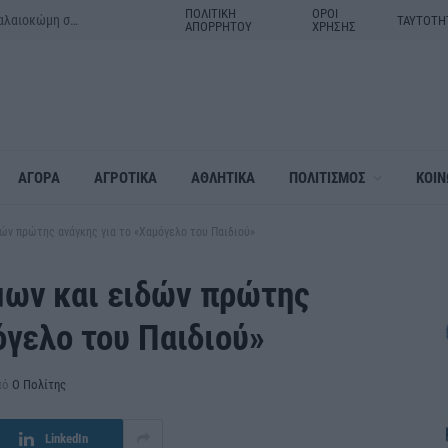
ΠΟΛΙΤΙΚΗ
ΟΡΟΙ
Μητέρα και γιος τα θύματα του τροχαίου δυστυχήματος στην Παλαιοκώμη στις Σέρρες
ΤΑΥΤΟΤΗ
ΑΠΟΡΡΗΤΟΥ
ΧΡΗΣΗΣ
ΑΓΟΡΑ
ΑΓΡΟΤΙΚΑ
ΑΘΛΗΤΙΚΑ
ΠΟΛΙΤΙΣΜΟΣ
ΚΟΙΝ
ών πρώτης ανάγκης για το «Χαμόγελο του Παιδιού»
ων και ειδών πρώτης
όγελο του Παιδιού»
πό
Ο Πολίτης
LinkedIn