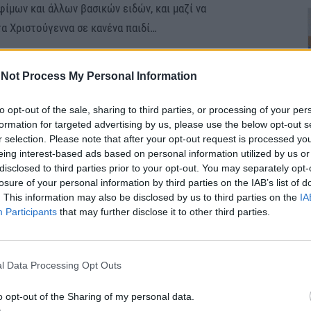
ίμων και άλλων βασικών ειδών, και μαζί να
α Χριστούγεννα σε κανένα παιδί…
, θα καταφέρουμε, και αυτά τα Χριστούγεννα, να
Not Process My Personal Information
τις οικογένειές τους τα πιο όμορφα και ζεστά
to opt-out of the sale, sharing to third parties, or processing of your per
formation for targeted advertising by us, please use the below opt-out s
r selection. Please note that after your opt-out request is processed y
ση των παιδιών που θα ανταποκριθούν στην έκκληση
eing interest-based ads based on personal information utilized by us or
τη λειτουργία του Οργανισμού και θα αναδείξει την
disclosed to third parties prior to your opt-out. You may separately opt-
 έννοια της προσφοράς, δημιουργώντας παράλληλα
losure of your personal information by third parties on the IAB’s list of
. This information may also be disclosed by us to third parties on the
IA
Participants
that may further disclose it to other third parties.
ιαχείρισης και μεταφοράς των ειδών
ιαφάνεια. Ειδικότερα, τα είδη που προσφέρονται
l Data Processing Opt Outs
α οχήματα του Οργανισμού (φορτηγά ψυγεία,
τρα Στήριξης και στις Τράπεζες Ειδών του
o opt-out of the Sharing of my personal data.