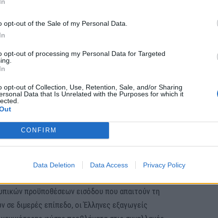
In
τικό πρόβλημα της έλλειψης εργατών γης
, που παρά
o opt-out of the Sale of my Personal Data.
Κυβέρνησης, συνεχίζει να απειλεί άμεσα τη φετινή
In
to opt-out of processing my Personal Data for Targeted
ing.
In
σάκχαρα) ακτινιδίων και η παράνομη διακίνηση στο
νιδίων
που έρχονται από τη μια σε αντίθεση με την
o opt-out of Collection, Use, Retention, Sale, and/or Sharing
ersonal Data that Is Unrelated with the Purposes for which it
την άλλη να καταστρέψει την εικόνα των ελληνικών
lected.
Out
CONFIRM
σφάλισης των προϋποθέσεων εισόδου του ελληνικού
ς τρίτων χωρών
όπως το Βιετνάμ, το Μεξικό, η
Data Deletion
Data Access
Privacy Policy
τυπικών προϋποθέσεων εισόδου που απαιτούν τη
ν σε διμερές επίπεδο, οι Έλληνες εξαγωγείς