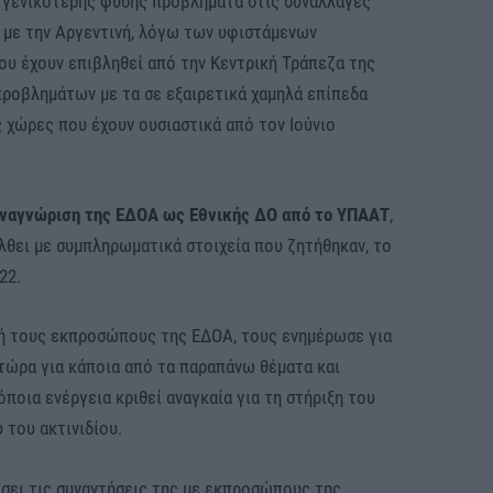
ι γενικότερης φύσης προβλήματα στις συναλλαγές
 με την Αργεντινή, λόγω των υφιστάμενων
ου έχουν επιβληθεί από την Κεντρική Τράπεζα της
προβλημάτων με τα σε εξαιρετικά χαμηλά επίπεδα
 χώρες που έχουν ουσιαστικά από τον Ιούνιο
 αναγνώριση της ΕΔΟΑ ως Εθνικής ΔΟ από το ΥΠΑΑΤ
,
λθει με συμπληρωματικά στοιχεία που ζητήθηκαν, το
22.
ή τους εκπροσώπους της ΕΔΟΑ, τους ενημέρωσε για
 τώρα για κάποια από τα παραπάνω θέματα και
ποια ενέργεια κριθεί αναγκαία για τη στήριξη του
 του ακτινιδίου.
ίσει τις συναντήσεις της με εκπροσώπους της