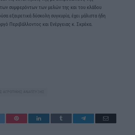
 των συμφερόντων των μελών της και του κλάδου
ούσα εξαιρετικά δύσκολη συγκυρία, έχει μάλιστα ήδη
ργό Περιβάλλοντος και Ενέργειας κ. Σκρέκα.
Σ ΑΓΡΟΤΙΚΗΣ ΑΝΑΠΤΥΞΗΣ
itter
Pinterest
LinkedIn
Tumblr
Telegram
Email