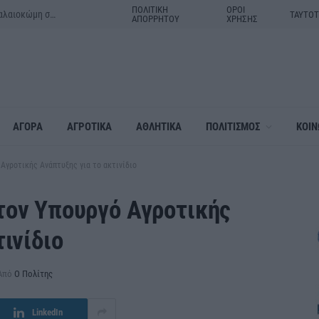
ΠΟΛΙΤΙΚΗ
ΟΡΟΙ
Μητέρα και γιος τα θύματα του τροχαίου δυστυχήματος στην Παλαιοκώμη στις Σέρρες
ΤΑΥΤΟ
ΑΠΟΡΡΗΤΟΥ
ΧΡΗΣΗΣ
ΑΓΟΡΑ
ΑΓΡΟΤΙΚΑ
ΑΘΛΗΤΙΚΑ
ΠΟΛΙΤΙΣΜΟΣ
ΚΟΙΝ
Αγροτικής Ανάπτυξης για το ακτινίδιο
τον Υπουργό Αγροτικής
ινίδιο
Από
Ο Πολίτης
LinkedIn