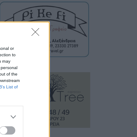
sonal or
ection to
ou may
 personal
out of the
 downstream
B’s List of