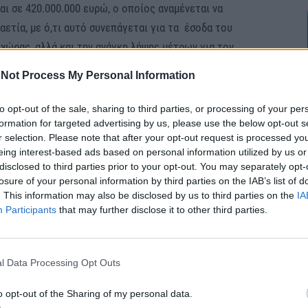
ι σε 420.000.000 ευρώ, ο οποίος αναμένεται να
αετία, με ό,τι αυτό συνεπάγεται για τα έσοδα του
 χώρας, αλλά και την ανάγκη λήψης μέτρων για τον
εξέλεγκτα αυξανόμενης ελληνικής παραγωγής.
Not Process My Personal Information
Ιταλία, η Ισπανία, οι ΗΠΑ, η Πολωνία, η Γερμανία και
to opt-out of the sale, sharing to third parties, or processing of your per
formation for targeted advertising by us, please use the below opt-out s
r selection. Please note that after your opt-out request is processed y
αν:
eing interest-based ads based on personal information utilized by us or
disclosed to third parties prior to your opt-out. You may separately opt-
τος ενέργειας
που πλήττει παραγωγούς και
losure of your personal information by third parties on the IAB’s list of
. This information may also be disclosed by us to third parties on the
IA
δίου, με δεδομένο μάλιστα ότι πρόκειται για ένα
Participants
that may further disclose it to other third parties.
ι μηνών που πρέπει να διατηρηθεί στο ψυγείο.
τος της ενέργειας οι επιχειρήσεις του κλάδου
ς στους ξένους πελάτες αλλά και να αποθηκεύσουν
l Data Processing Opt Outs
 θα δημιουργηθεί θα έχει ως αποτέλεσμα να μείνει
διάθετο (στα δέντρα).
o opt-out of the Sharing of my personal data.