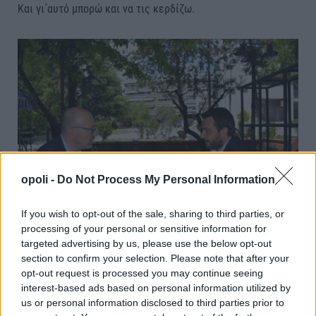
Και γι΄αυτό μπορώ και να τις κερδίζω.
opoli -
Do Not Process My Personal Information
If you wish to opt-out of the sale, sharing to third parties, or
processing of your personal or sensitive information for
targeted advertising by us, please use the below opt-out
O Τάσος Μπαρτζώκας με το Διευθυντή του ΠΟΛΙΤΗ Νίκο
section to confirm your selection. Please note that after your
opt-out request is processed you may continue seeing
Σουρλόπουλο
interest-based ads based on personal information utilized by
us or personal information disclosed to third parties prior to