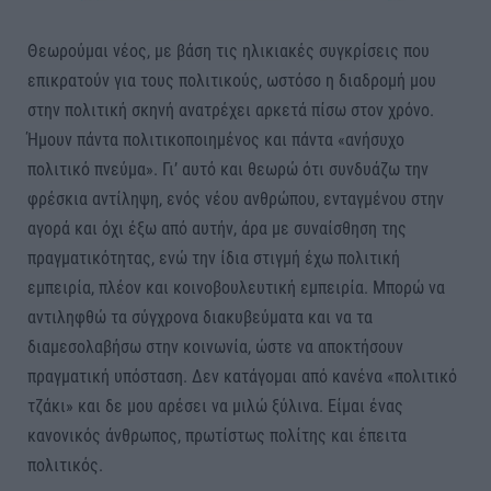
Θεωρούμαι νέος, με βάση τις ηλικιακές συγκρίσεις που
επικρατούν για τους πολιτικούς, ωστόσο η διαδρομή μου
στην πολιτική σκηνή ανατρέχει αρκετά πίσω στον χρόνο.
Ήμουν πάντα πολιτικοποιημένος και πάντα «ανήσυχο
πολιτικό πνεύμα». Γι’ αυτό και θεωρώ ότι συνδυάζω την
φρέσκια αντίληψη, ενός νέου ανθρώπου, ενταγμένου στην
αγορά και όχι έξω από αυτήν, άρα με συναίσθηση της
πραγματικότητας, ενώ την ίδια στιγμή έχω πολιτική
εμπειρία, πλέον και κοινοβουλευτική εμπειρία. Μπορώ να
αντιληφθώ τα σύγχρονα διακυβεύματα και να τα
διαμεσολαβήσω στην κοινωνία, ώστε να αποκτήσουν
πραγματική υπόσταση. Δεν κατάγομαι από κανένα «πολιτικό
τζάκι» και δε μου αρέσει να μιλώ ξύλινα. Είμαι ένας
κανονικός άνθρωπος, πρωτίστως πολίτης και έπειτα
πολιτικός.