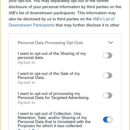
your opt-out. You may separately opt-out of the further
ΠΟΛΙΤΗΣ
ΣΥΝΕΝΤΕΥΞΗ
ΤΑΣΟΣ ΜΠΑΡΤΖΩΚΑΣ
disclosure of your personal information by third parties on the
IAB’s list of downstream participants. This information may
also be disclosed by us to third parties on the
IAB’s List of
Downstream Participants
that may further disclose it to other
third parties.
Facebook
Twitter
Pinterest
LinkedIn
Tumblr
Telegram
Email
Personal Data Processing Opt Outs
PREVIOUS ARTICLE
NEXT ARTICLE
I want to opt-out of the Sharing of my
personal data.
Τα κόμματα που συμμετέχουν
Φρόσω Καρασαρλίδου: Είναι η
Opted In
στις εκλογές της 21ης Μαΐου
ώρα για την θωράκιση του Ε.Σ.Υ.
και όλοι οι υποψήφιοι
και των ανθρώπων του
I want to opt-out of the Sale of my
Personal Data.
Βουλευτές της Ημαθίας
Opted In
I want to opt-out of processing my
ΣΧΕΤΙΚΈΣ ΑΝΑΡΤΉΣΕΙΣ
Personal Data for Targeted Advertising.
Opted In
I want to opt-out of Collection, Use,
Retention, Sale, and/or Sharing of my
Personal Data that Is Unrelated with the
Purposes for which it was collected.