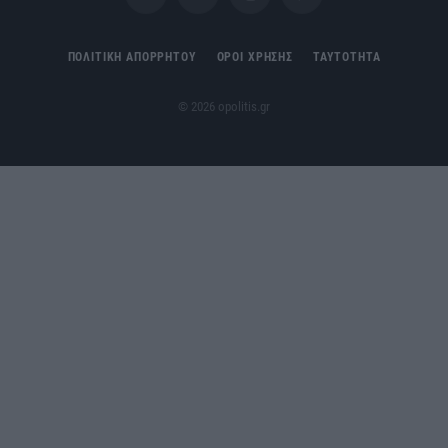
Facebook
X
Instagram
Pinterest
(Twitter)
ΠΟΛΙΤΙΚΗ ΑΠΟΡΡΗΤΟΥ
ΟΡΟΙ ΧΡΗΣΗΣ
ΤΑΥΤΟΤΗΤΑ
© 2026 opolitis.gr