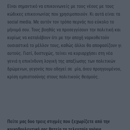
Είναι σημαντικό να επικοινωνείς με τους νέους με τους
κώδικες επικοινωνίας που χρησιμοποιούν. Κι αυτά είναι τα
social media. Με αυτόν τον τρόπο περνάς πιο εύκολο το
μήνυμά σου. Τους βοηθάς να προσεγγίσουν την πολιτική και
κυρίως να καταλάβουν ότι με την αποχή ναρκοθετούν
ουσιαστικά το μέλλον τους, καθώς άλλοι θα αποφασίζουν γι
αυτούς. Γιατί, δυστυχώς, τείνει να κυριαρχήσει στη νέα
γενιά η επικίνδυνη λογική της απαξίωσης των πολιτικών
δρώμενων, γεγονός που οδηγεί σε μία, άνευ προηγουμένου,
κρίση εμπιστοσύνης στους πολιτικούς θεσμούς.
Πείτε μας δυο τρεις στιγμές που ξεχωρίζετε από την
κοινοβουλευτική σας θητεία τα τελευταία χρόνια.