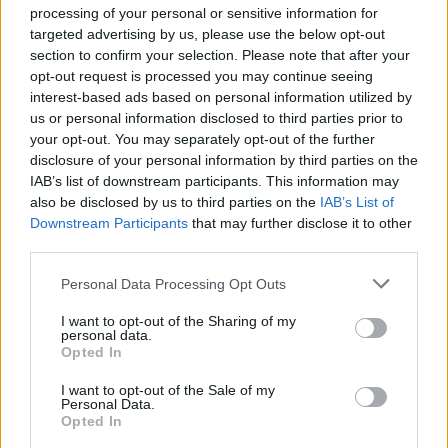
processing of your personal or sensitive information for
Τ.Κ. 59132 – Βέροια Ημαθίας
targeted advertising by us, please use the below opt-out
Τηλ. : 2331029035-2331072019
section to confirm your selection. Please note that after your
Fax: 2331072029
opt-out request is processed you may continue seeing
interest-based ads based on personal information utilized by
2) Βετσοπούλου 80 – Τ.Κ. 59300
us or personal information disclosed to third parties prior to
Αλεξάνδρεια Ημαθίας
your opt-out. You may separately opt-out of the further
Τηλ. : 2333027043
disclosure of your personal information by third parties on the
IAB’s list of downstream participants. This information may
Email: lazarostsavdaridis@yahoo.com
also be disclosed by us to third parties on the
IAB’s List of
Downstream Participants
that may further disclose it to other
third parties.
Personal Data Processing Opt Outs
ΛΑΖΑΡΟΣ ΤΣΑΒΔΑΡΙΔΗΣ
ΣΥΝΕΝΤΕΥΞΗ
I want to opt-out of the Sharing of my
ΥΠΟΨΗΦΙΟΥ ΒΟΥΛΕΥΤΗ ΝΔ ΗΜΑΘΙΑΣ
personal data.
Opted In
I want to opt-out of the Sale of my
Personal Data.
Opted In
Facebook
Twitter
Pinterest
LinkedIn
Tumblr
Telegram
Email