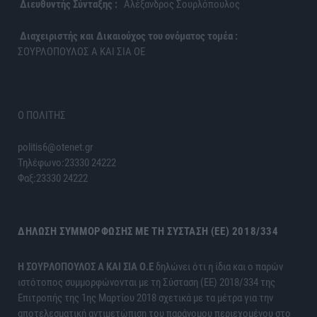
Διευθυντής Σύνταξης :
Αλέξανδρος Σουρλόπουλος
Διαχειριστής και Δικαιούχος του ονόματος τομέα :
ΣΟΥΡΛΟΠΟΥΛΟΣ Α ΚΑΙ ΣΙΑ ΟΕ
Ο ΠΟΛΙΤΗΣ
politis6@otenet.gr
Τηλέφωνο:23330 24222
Φαξ:23330 24222
ΔΉΛΩΣΗ ΣΥΜΜΌΡΦΩΣΗΣ ΜΕ ΤΗ ΣΎΣΤΑΣΗ (ΕΕ) 2018/334
H ΣΟΥΡΛΟΠΟΥΛΟΣ Α ΚΑΙ ΣΙΑ Ο.Ε
δηλώνει ότι η ίδια και ο παρών
ιστότοπος συμμορφώνονται με τη Σύσταση (ΕΕ) 2018/334 της
Επιτροπής της 1ης Μαρτίου 2018 σχετικά με τα μέτρα για την
αποτελεσματική αντιμετώπιση του παράνομου περιεχομένου στο