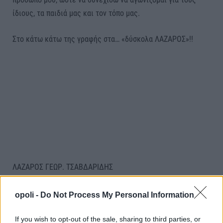
ίδιους, τα παιδιά μας και τον τόπο μας.
Στο κάτω κάτω της γραφής στα… «δύσκολα ΛΑΖΑΡΟΣ»!!
ΛΑΖΑΡΟΣ ΓΕΩΡ. ΤΣΑΒΔΑΡΙΔΗΣ
ΥΠΟΨΗΦΙΟΣ ΒΟΥΛΕΥΤΗΣ ΗΜΑΘΙΑΣ &
ΑΝ. ΓΡΑΜΜΑΤΕΑΣ Κ.Ο. Ν.Δ.
opoli -
Do Not Process My Personal Information
ΠΟΛΙΤΙΚΑ ΓΡΑΦΕΙΑ
If you wish to opt-out of the sale, sharing to third parties, or
1) Ευθυμίου Βαρλάμη 9 (πρώην Τρύφωνος)