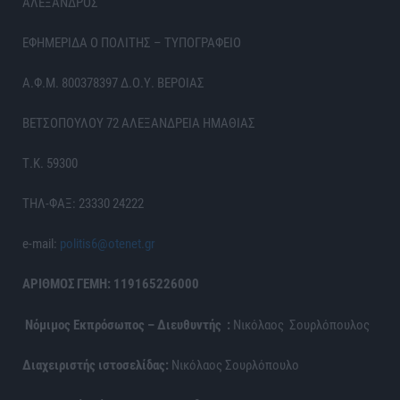
ΑΛΕΞΑΝΔΡΟΣ
ΕΦΗΜΕΡΙΔΑ Ο ΠΟΛΙΤΗΣ – ΤΥΠΟΓΡΑΦΕΙΟ
Α.Φ.Μ. 800378397 Δ.Ο.Υ. ΒΕΡΟΙΑΣ
ΒΕΤΣΟΠΟΥΛΟΥ 72 ΑΛΕΞΑΝΔΡΕΙΑ ΗΜΑΘΙΑΣ
Τ.Κ. 59300
ΤΗΛ-ΦΑΞ: 23330 24222
e-mail:
politis6@otenet.gr
ΑΡΙΘΜΟΣ ΓΕΜΗ: 119165226000
Νόμιμος Εκπρόσωπος – Διευθυντής :
Νικόλαος Σουρλόπουλος
Διαχειριστής ιστοσελίδας:
Νικόλαος Σουρλόπουλο