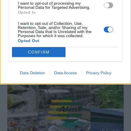
I want to opt-out of processing my
Personal Data for Targeted Advertising.
Opted In
PREVIOUS ARTICLE
NEXT ARTICLE
ΔΗ.ΠΕ.ΘΕ. Βέροιας: Η
Συγχαρητήρια επιστολή του
I want to opt-out of Collection, Use,
Retention, Sale, and/or Sharing of my
Ερασιτεχνική Ομάδα Δέση θα
Δημάρχου Αλεξάνδρειας Π.
Personal Data that Is Unrelated with the
ανεβάσει παράσταση με τίτλο
Γκυρίνη για τη διάκριση του 7ου
Purposes for which it was collected.
Opted Out
”μορτισσεσ” στις 12 Μαϊου
Δημοτικού Σχολείου στον 7ο
Διεθνή Μαθητικό Διαγωνισμό
CONFIRM
ΣΧΕΤΙΚΈΣ ΑΝΑΡΤΉΣΕΙΣ
Data Deletion
Data Access
Privacy Policy