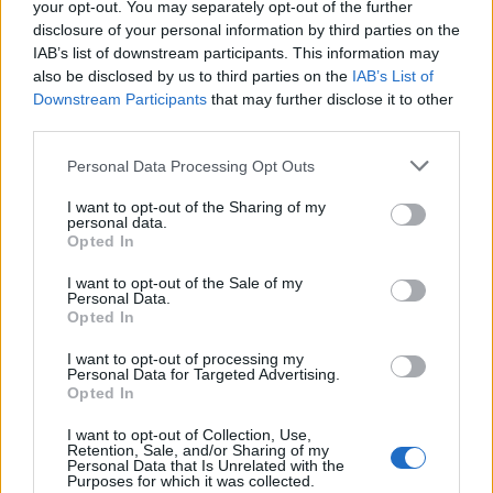
your opt-out. You may separately opt-out of the further
disclosure of your personal information by third parties on the
IAB’s list of downstream participants. This information may
Νάουσα:Με 2 ταινίες συνεχίζεται ο κινηματογράφος
also be disclosed by us to third parties on the
IAB’s List of
στο Θερινό Δημοτικό Θέατρο
Downstream Participants
that may further disclose it to other
Πέμπτη, 6 Αυγούστου 2026 11:30 ΠΜ
third parties.
Personal Data Processing Opt Outs
I want to opt-out of the Sharing of my
personal data.
Opted In
I want to opt-out of the Sale of my
Personal Data.
Opted In
I want to opt-out of processing my
Personal Data for Targeted Advertising.
Opted In
Προσωρινή διακοπή τηλεφωνίας και διαδικτυακών
I want to opt-out of Collection, Use,
Retention, Sale, and/or Sharing of my
υπηρεσιών στη Διεύθυνση Μεταφορών και
Personal Data that Is Unrelated with the
Purposes for which it was collected.
Επικοινωνιών Π.Ε. Ημαθίας