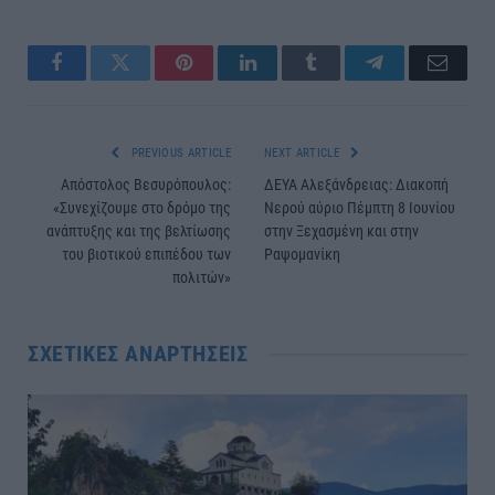
Facebook
Twitter
Pinterest
LinkedIn
Tumblr
Telegram
Email
PREVIOUS ARTICLE
NEXT ARTICLE
Απόστολος Βεσυρόπουλος:
ΔΕΥΑ Αλεξάνδρειας: Διακοπή
«Συνεχίζουμε στο δρόμο της
Νερού αύριο Πέμπτη 8 Ιουνίου
ανάπτυξης και της βελτίωσης
στην Ξεχασμένη και στην
του βιοτικού επιπέδου των
Ραψομανίκη
πολιτών»
ΣΧΕΤΙΚΈΣ ΑΝΑΡΤΉΣΕΙΣ